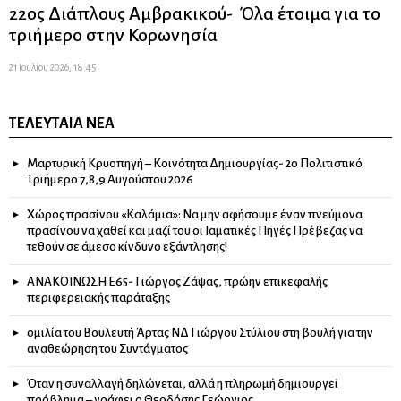
22ος Διάπλους Αμβρακικού- Όλα έτοιμα για το
τριήμερο στην Κορωνησία
21 Ιουλίου 2026, 18:45
ΤΕΛΕΥΤΑΊΑ ΝΈΑ
Μαρτυρική Κρυοπηγή – Κοινότητα Δημιουργίας- 2ο Πολιτιστικό
Τριήμερο 7,8,9 Αυγούστου 2026
Χώρος πρασίνου «Καλάμια»: Να μην αφήσουμε έναν πνεύμονα
πρασίνου να χαθεί και μαζί του οι Ιαματικές Πηγές Πρέβεζας να
τεθούν σε άμεσο κίνδυνο εξάντλησης!
ΑΝΑΚΟΙΝΩΣΗ Ε65- Γιώργος Ζάψας, πρώην επικεφαλής
περιφερειακής παράταξης
ομιλία του Βουλευτή Άρτας ΝΔ Γιώργου Στύλιου στη βουλή για την
αναθεώρηση του Συντάγματος
Όταν η συναλλαγή δηλώνεται, αλλά η πληρωμή δημιουργεί
πρόβλημα – γράφει ο Θεοδόσης Γεώργιος