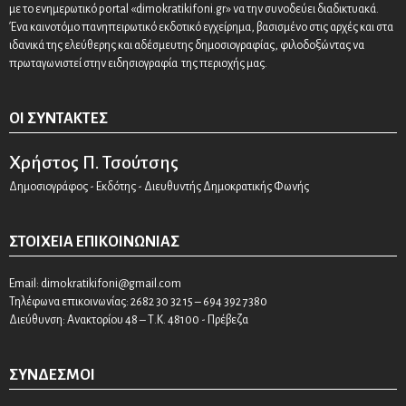
με το ενημερωτικό portal «dimokratikifoni.gr» να την συνοδεύει διαδικτυακά.
Ένα καινοτόμο πανηπειρωτικό εκδοτικό εγχείρημα, βασισμένο στις αρχές και στα
ιδανικά της ελεύθερης και αδέσμευτης δημοσιογραφίας, φιλοδοξώντας να
πρωταγωνιστεί στην ειδησιογραφία της περιοχής μας.
ΟΙ ΣΥΝΤΆΚΤΕΣ
Χρήστος Π. Τσούτσης
Δημοσιογράφος - Εκδότης - Διευθυντής Δημοκρατικής Φωνής
ΣΤΟΙΧΕΊΑ ΕΠΙΚΟΙΝΩΝΊΑΣ
Email:
dimokratikifoni@gmail.com
Τηλέφωνα επικοινωνίας: 2682 30 32 15 – 694 392 7380
Διεύθυνση: Ανακτορίου 48 – Τ.Κ. 48100 - Πρέβεζα
ΣΎΝΔΕΣΜΟΙ