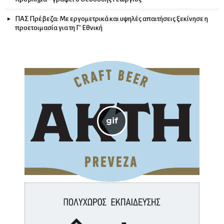
ΠΑΣ Πρέβεζα: Με εργομετρικά και υψηλές απαιτήσεις ξεκίνησε η
προετοιμασία για τη Γ’ Εθνική