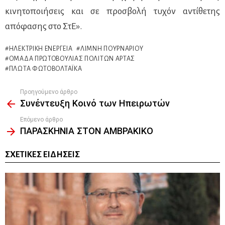
κινητοποιήσεις και σε προσβολή τυχόν αντίθετης
απόφασης στο ΣτΕ».
ΗΛΕΚΤΡΙΚΉ ΕΝΈΡΓΕΙΑ
ΛΊΜΝΗ ΠΟΥΡΝΑΡΊΟΥ
ΟΜΆΔΑ ΠΡΩΤΟΒΟΥΛΊΑΣ ΠΟΛΙΤΏΝ ΆΡΤΑΣ
ΠΛΩΤΆ ΦΩΤΟΒΟΛΤΑΪΚΆ
Προηγούμενο άρθρο
See
Συνέντευξη Κοινό των Ηπειρωτών
more
Επόμενο άρθρο
ΠΑΡΑΣΚΗΝΙΑ ΣΤΟΝ ΑΜΒΡΑΚΙΚΟ
ΣΧΕΤΙΚΈΣ ΕΙΔΉΣΕΙΣ