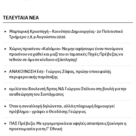
ΤΕΛΕΥΤΑΊΑ ΝΈΑ
Μαρτυρική Κρυοπηγή – Κοινότητα Δημιουργίας- 2ο Πολιτιστικό
Τριήμερο 7,8,9 Αυγούστου 2026
Χώρος πρασίνου «Καλάμια»: Να μην αφήσουμε έναν πνεύμονα
πρασίνου να χαθεί και μαζί του οι Ιαματικές Πηγές Πρέβεζας να
τεθούν σε άμεσο κίνδυνο εξάντλησης!
ΑΝΑΚΟΙΝΩΣΗ Ε65- Γιώργος Ζάψας, πρώην επικεφαλής
περιφερειακής παράταξης
ομιλία του Βουλευτή Άρτας ΝΔ Γιώργου Στύλιου στη βουλή για την
αναθεώρηση του Συντάγματος
Όταν η συναλλαγή δηλώνεται, αλλά η πληρωμή δημιουργεί
πρόβλημα – γράφει ο Θεοδόσης Γεώργιος
ΠΑΣ Πρέβεζα: Με εργομετρικά και υψηλές απαιτήσεις ξεκίνησε η
προετοιμασία για τη Γ’ Εθνική