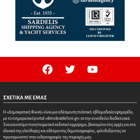
facebook
twitter
youtube
ΣΧΕΤΙΚΆ ΜΕ ΕΜΆΣ
Η «Δημοκρατική Φωνή» είναι μια αδέσμευτη πολιτική εβδομαδιαία εφημερίδα,
με το ενημερωτικό portal «dimokratikifoni.gr» να την συνοδεύει διαδικτυακά.
Ένα καινοτόμο πανηπειρωτικό εκδοτικό εγχείρημα, βασισμένο στις αρχές και στα
ιδανικά της ελεύθερης και αδέσμευτης δημοσιογραφίας, φιλοδοξώντας να
πρωταγωνιστεί στην ειδησιογραφία της περιοχής μας.