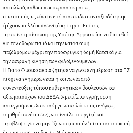
και αλλού, καθόσον οι περισσότεροι-ες
από αυτούς-ες είναι κοντά στο στάδιο συνταξιοδότησης
ή έχουν πολλά κοινωνικά κριτήρια. Επίσης
πρότεινε η πίστωση της Υπάτης Αρμοστείας να διατεθεί
για τον οδοφωτισμό και την κατασκευή
πεζόδρομου μέχρι την προσφυγική δομή Κατσικά για
την ασφαλή κίνηση των φιλοξενουμένων.
 Για το Φυσικό αέριο ζήτησε να γίνει ενημέρωση στο ΠΣ
κι όχι να ενημερώνεται η κοινωνία από
συνεντεύξεις τύπου κυβερνητικών βουλευτών και
αξιωματούχων του ΔΕΔΑ. Χρειάζεται εγρήγορση
και εγγυήσεις ώστε το έργο να καλύψει τις ανάγκες
(αριθμό συνδέσεων), να είναι λειτουργικό και
πρόβλεψη για να μην "ξανασκαφτούν" οι υπό κατασκευή
δρόμοι, όπως η οδός Στ. Νιάρχου κ.α.