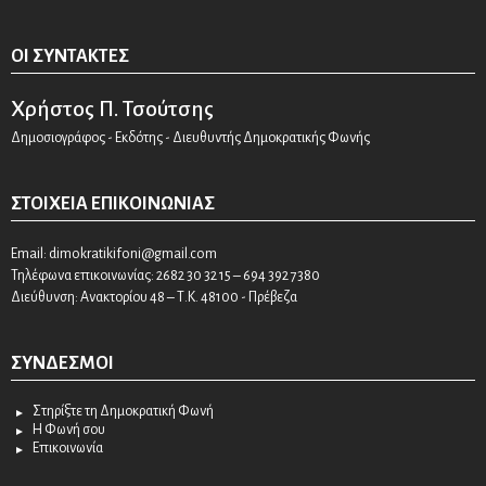
ΟΙ ΣΥΝΤΆΚΤΕΣ
Χρήστος Π. Τσούτσης
Δημοσιογράφος - Εκδότης - Διευθυντής Δημοκρατικής Φωνής
ΣΤΟΙΧΕΊΑ ΕΠΙΚΟΙΝΩΝΊΑΣ
Email:
dimokratikifoni@gmail.com
Τηλέφωνα επικοινωνίας: 2682 30 32 15 – 694 392 7380
Διεύθυνση: Ανακτορίου 48 – Τ.Κ. 48100 - Πρέβεζα
ΣΎΝΔΕΣΜΟΙ
Στηρίξτε τη Δημοκρατική Φωνή
Η Φωνή σου
Επικοινωνία