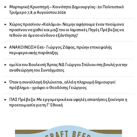
Μαρτυρική Κρυοπηγή – Κοινότητα Δημιουργίας- 2ο Πολιτιστικό
Τριήμερο 7,8,9 Αυγούστου 2026
Χώρος πρασίνου «Καλάμια»: Να μην αφήσουμε έναν πνεύμονα
πρασίνου να χαθεί και μαζί του οι Ιαματικές Πηγές Πρέβεζας να
τεθούν σε άμεσο κίνδυνο εξάντλησης!
ΑΝΑΚΟΙΝΩΣΗ Ε65- Γιώργος Ζάψας, πρώην επικεφαλής
περιφερειακής παράταξης
ομιλία του Βουλευτή Άρτας ΝΔ Γιώργου Στύλιου στη βουλή για την
αναθεώρηση του Συντάγματος
Όταν η συναλλαγή δηλώνεται, αλλά η πληρωμή δημιουργεί
πρόβλημα – γράφει ο Θεοδόσης Γεώργιος
ΠΑΣ Πρέβεζα: Με εργομετρικά και υψηλές απαιτήσεις ξεκίνησε η
προετοιμασία για τη Γ’ Εθνική