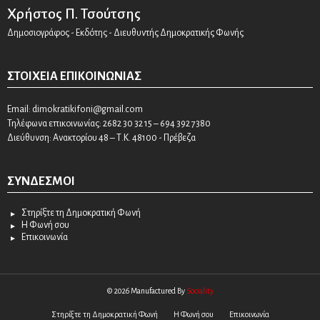
Χρήστος Π. Τσούτσης
Δημοσιογράφος - Εκδότης - Διευθυντής Δημοκρατικής Φωνής
ΣΤΟΙΧΕΊΑ ΕΠΙΚΟΙΝΩΝΊΑΣ
Email:
dimokratikifoni@gmail.com
Τηλέφωνα επικοινωνίας: 2682 30 32 15 – 694 392 7380
Διεύθυνση: Ανακτορίου 48 – Τ.Κ. 48100 - Πρέβεζα
ΣΎΝΔΕΣΜΟΙ
Στηρίξτε τη Δημοκρατική Φωνή
Η Φωνή σου
Επικοινωνία
© 2026 Manufactured By
Sociality
Στηρίξτε τη Δημοκρατική Φωνή
Η Φωνή σου
Επικοινωνία