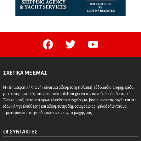
facebook
twitter
youtube
ΣΧΕΤΙΚΆ ΜΕ ΕΜΆΣ
Η «Δημοκρατική Φωνή» είναι μια αδέσμευτη πολιτική εβδομαδιαία εφημερίδα,
με το ενημερωτικό portal «dimokratikifoni.gr» να την συνοδεύει διαδικτυακά.
Ένα καινοτόμο πανηπειρωτικό εκδοτικό εγχείρημα, βασισμένο στις αρχές και στα
ιδανικά της ελεύθερης και αδέσμευτης δημοσιογραφίας, φιλοδοξώντας να
πρωταγωνιστεί στην ειδησιογραφία της περιοχής μας.
ΟΙ ΣΥΝΤΆΚΤΕΣ