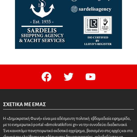
facebook
twitter
youtube
ΣΧΕΤΙΚΆ ΜΕ ΕΜΆΣ
Η «Δημοκρατική Φωνή» είναι μια αδέσμευτη πολιτική εβδομαδιαία εφημερίδα,
με το ενημερωτικό portal «dimokratikifoni.gr» να την συνοδεύει διαδικτυακά.
Ένα καινοτόμο πανηπειρωτικό εκδοτικό εγχείρημα, βασισμένο στις αρχές και στα
ιδανικά της ελεύθερης και αδέσμευτης δημοσιογραφίας, φιλοδοξώντας να