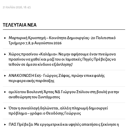
21 Ιουλίου 2026, 18:45
ΤΕΛΕΥΤΑΊΑ ΝΈΑ
Μαρτυρική Κρυοπηγή – Κοινότητα Δημιουργίας- 2ο Πολιτιστικό
Τριήμερο 7,8,9 Αυγούστου 2026
Χώρος πρασίνου «Καλάμια»: Να μην αφήσουμε έναν πνεύμονα
πρασίνου να χαθεί και μαζί του οι Ιαματικές Πηγές Πρέβεζας να
τεθούν σε άμεσο κίνδυνο εξάντλησης!
ΑΝΑΚΟΙΝΩΣΗ Ε65- Γιώργος Ζάψας, πρώην επικεφαλής
περιφερειακής παράταξης
ομιλία του Βουλευτή Άρτας ΝΔ Γιώργου Στύλιου στη βουλή για την
αναθεώρηση του Συντάγματος
Όταν η συναλλαγή δηλώνεται, αλλά η πληρωμή δημιουργεί
πρόβλημα – γράφει ο Θεοδόσης Γεώργιος
ΠΑΣ Πρέβεζα: Με εργομετρικά και υψηλές απαιτήσεις ξεκίνησε η