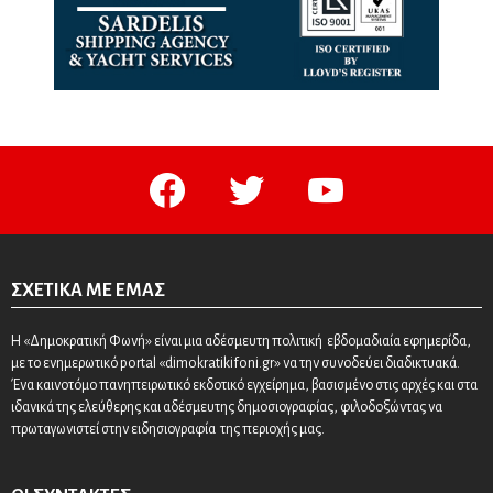
facebook
twitter
youtube
ΣΧΕΤΙΚΆ ΜΕ ΕΜΆΣ
Η «Δημοκρατική Φωνή» είναι μια αδέσμευτη πολιτική εβδομαδιαία εφημερίδα,
με το ενημερωτικό portal «dimokratikifoni.gr» να την συνοδεύει διαδικτυακά.
Ένα καινοτόμο πανηπειρωτικό εκδοτικό εγχείρημα, βασισμένο στις αρχές και στα
ιδανικά της ελεύθερης και αδέσμευτης δημοσιογραφίας, φιλοδοξώντας να
πρωταγωνιστεί στην ειδησιογραφία της περιοχής μας.