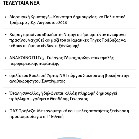
ΤΕΛΕΥΤΑΊΑ ΝΈΑ
Μαρτυρική Κρυοπηγή – Κοινότητα Δημιουργίας- 2ο Πολιτιστικό
Τριήμερο 7,8,9 Αυγούστου 2026
Χώρος πρασίνου «Καλάμια»: Να μην αφήσουμε έναν πνεύμονα
πρασίνου να χαθεί και μαζί του οι Ιαματικές Πηγές Πρέβεζας να
τεθούν σε άμεσο κίνδυνο εξάντλησης!
ΑΝΑΚΟΙΝΩΣΗ Ε65- Γιώργος Ζάψας, πρώην επικεφαλής
περιφερειακής παράταξης
ομιλία του Βουλευτή Άρτας ΝΔ Γιώργου Στύλιου στη βουλή για την
αναθεώρηση του Συντάγματος
Όταν η συναλλαγή δηλώνεται, αλλά η πληρωμή δημιουργεί
πρόβλημα – γράφει ο Θεοδόσης Γεώργιος
ΠΑΣ Πρέβεζα: Με εργομετρικά και υψηλές απαιτήσεις ξεκίνησε η
προετοιμασία για τη Γ’ Εθνική