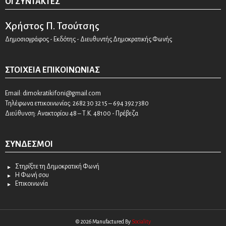
ΟΙ ΣΥΝΤΆΚΤΕΣ
Χρήστος Π. Τσούτσης
Δημοσιογράφος - Εκδότης - Διευθυντής Δημοκρατικής Φωνής
ΣΤΟΙΧΕΊΑ ΕΠΙΚΟΙΝΩΝΊΑΣ
Email:
dimokratikifoni@gmail.com
Τηλέφωνα επικοινωνίας: 2682 30 32 15 – 694 392 7380
Διεύθυνση: Ανακτορίου 48 – Τ.Κ. 48100 - Πρέβεζα
ΣΎΝΔΕΣΜΟΙ
Στηρίξτε τη Δημοκρατική Φωνή
Η Φωνή σου
Επικοινωνία
© 2026 Manufactured By
Sociality