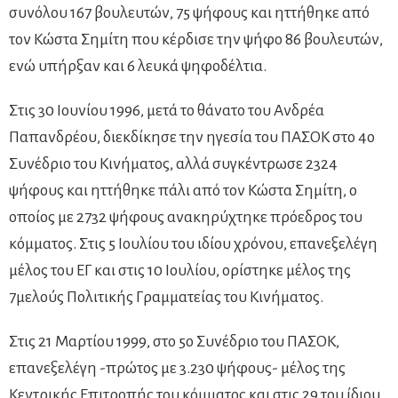
συνόλου 167 βουλευτών, 75 ψήφους και ηττήθηκε από
τον Κώστα Σημίτη που κέρδισε την ψήφο 86 βουλευτών,
ενώ υπήρξαν και 6 λευκά ψηφοδέλτια.
Στις 30 Ιουνίου 1996, μετά το θάνατο του Ανδρέα
Παπανδρέου, διεκδίκησε την ηγεσία του ΠΑΣΟΚ στο 4ο
Συνέδριο του Κινήματος, αλλά συγκέντρωσε 2324
ψήφους και ηττήθηκε πάλι από τον Κώστα Σημίτη, ο
οποίος με 2732 ψήφους ανακηρύχτηκε πρόεδρος του
κόμματος. Στις 5 Ιουλίου του ιδίου χρόνου, επανεξελέγη
μέλος του ΕΓ και στις 10 Ιουλίου, ορίστηκε μέλος της
7μελούς Πολιτικής Γραμματείας του Κινήματος.
Στις 21 Μαρτίου 1999, στο 5ο Συνέδριο του ΠΑΣΟΚ,
επανεξελέγη -πρώτος με 3.230 ψήφους- μέλος της
Κεντρικής Επιτροπής του κόμματος και στις 29 του ίδιου