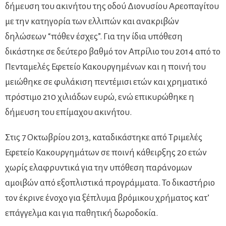
δήμευση του ακινήτου της οδού Διονυσίου Αρεοπαγίτου
με την κατηγορία των ελλιπών και ανακριβών
δηλώσεων “πόθεν έσχες”. Για την ίδια υπόθεση
δικάστηκε σε δεύτερο βαθμό τον Απρίλιο του 2014 από το
Πενταμελές Εφετείο Κακουργημένων και η ποινή του
μειώθηκε σε φυλάκιση πεντέμισι ετών και χρηματικό
πρόστιμο 210 χιλιάδων ευρώ, ενώ επικυρώθηκε η
δήμευση του επίμαχου ακινήτου.
Στις 7 Οκτωβρίου 2013, καταδικάστηκε από Τριμελές
Εφετείο Κακουργημάτων σε ποινή κάθειρξης 20 ετών
χωρίς ελαφρυντικά για την υπόθεση παράνομων
αμοιβών από εξοπλιστικά προγράμματα. Το δικαστήριο
τον έκρινε ένοχο για ξέπλυμα βρόμικου χρήματος κατ’
επάγγελμα και για παθητική δωροδοκία.