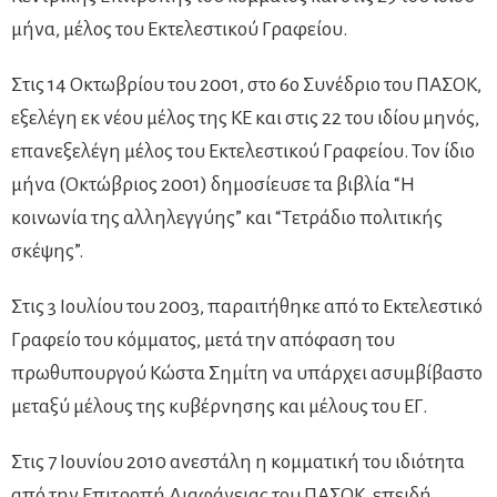
μήνα, μέλος του Εκτελεστικού Γραφείου.
Στις 14 Οκτωβρίου του 2001, στο 6ο Συνέδριο του ΠΑΣΟΚ,
εξελέγη εκ νέου μέλος της ΚΕ και στις 22 του ιδίου μηνός,
επανεξελέγη μέλος του Εκτελεστικού Γραφείου. Τον ίδιο
μήνα (Οκτώβριος 2001) δημοσίευσε τα βιβλία “Η
κοινωνία της αλληλεγγύης” και “Τετράδιο πολιτικής
σκέψης”.
Στις 3 Ιουλίου του 2003, παραιτήθηκε από το Εκτελεστικό
Γραφείο του κόμματος, μετά την απόφαση του
πρωθυπουργού Κώστα Σημίτη να υπάρχει ασυμβίβαστο
μεταξύ μέλους της κυβέρνησης και μέλους του ΕΓ.
Στις 7 Ιουνίου 2010 ανεστάλη η κομματική του ιδιότητα
από την Επιτροπή Διαφάνειας του ΠΑΣΟΚ, επειδή