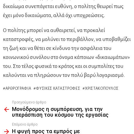
δικαίωμα συνεπάγεται ευθύνη, ο πολίτης θεωρεί πως
έχει μόνο δικαιώματα, αλλά όχι υποχρεώσεις.
Ο πολίτης μπορεί να αυθαιρετεί, να προκαλεί
καταστροφές, να μολύνει το περιβάλλον, να υποβαθμίζει
τη ζωή και να θέτει σε κίνδυνο την ασφάλεια του
κοινωνικού συνόλου στο όνομα κάποιων «δικαιωμάτων»
του. Στο τέλος φυσικά το κράτος και οι συμπολίτες του
καλούνται να πληρώσουν τον πολύ βαρύ λογαριασμό.
ΑΡΘΡΟΓΡΑΦΊΑ
ΦΥΣΙΚΈΣ ΚΑΤΑΣΤΡΟΦΈΣ
ΧΡΙΣΤΑΚΌΠΟΥΛΟΣ
Προηγούμενο άρθρο
See
Μονόδρομος η συμπόρευση, για την
more
υπεράσπιση του κόσμου της εργασίας
Επόμενο άρθρο
Η φυγή προς τα εμπρός με