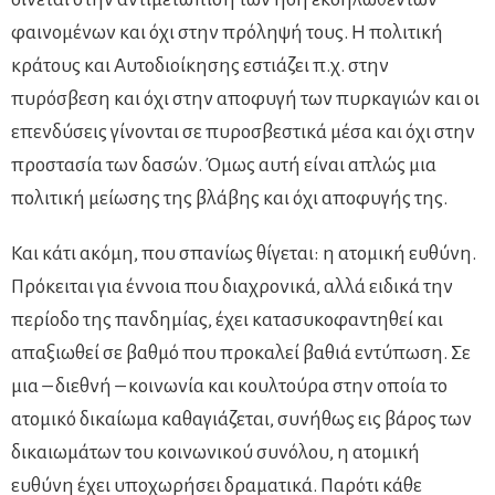
φαινομένων και όχι στην πρόληψή τους. Η πολιτική
κράτους και Αυτοδιοίκησης εστιάζει π.χ. στην
πυρόσβεση και όχι στην αποφυγή των πυρκαγιών και οι
επενδύσεις γίνονται σε πυροσβεστικά μέσα και όχι στην
προστασία των δασών. Όμως αυτή είναι απλώς μια
πολιτική μείωσης της βλάβης και όχι αποφυγής της.
Και κάτι ακόμη, που σπανίως θίγεται: η ατομική ευθύνη.
Πρόκειται για έννοια που διαχρονικά, αλλά ειδικά την
περίοδο της πανδημίας, έχει κατασυκοφαντηθεί και
απαξιωθεί σε βαθμό που προκαλεί βαθιά εντύπωση. Σε
μια – διεθνή – κοινωνία και κουλτούρα στην οποία το
ατομικό δικαίωμα καθαγιάζεται, συνήθως εις βάρος των
δικαιωμάτων του κοινωνικού συνόλου, η ατομική
ευθύνη έχει υποχωρήσει δραματικά. Παρότι κάθε