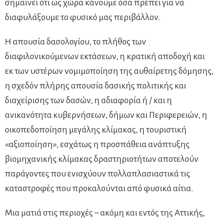
σημαίνει ότι ως χώρα κάνουμε όσα πρέπει για να
διαφυλάξουμε το φυσικό μας περιβάλλον.
Η απουσία δασολογίου, το πλήθος των
διαφιλονικούμενων εκτάσεων, η κρατική αποδοχή και
εκ των υστέρων νομιμοποίηση της αυθαίρετης δόμησης,
η σχεδόν πλήρης απουσία δασικής πολιτικής και
διαχείρισης των δασών, η αδιαφορία ή / και η
ανικανότητα κυβερνήσεων, δήμων και Περιφερειών, η
οικοπεδοποίηση μεγάλης κλίμακας, η τουριστική
«αξιοποίηση», εσχάτως η προσπάθεια ανάπτυξης
βιομηχανικής κλίμακας δραστηριοτήτων αποτελούν
παράγοντες που ενισχύουν πολλαπλασιαστικά τις
καταστροφές που προκαλούνται από φυσικά αίτια.
Μια ματιά στις περιοχές – ακόμη και εντός της Αττικής,