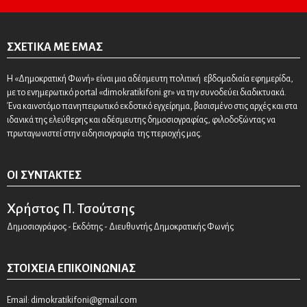
ΣΧΕΤΙΚΆ ΜΕ ΕΜΆΣ
Η «Δημοκρατική Φωνή» είναι μια αδέσμευτη πολιτική εβδομαδιαία εφημερίδα,
με το ενημερωτικό portal «dimokratikifoni.gr» να την συνοδεύει διαδικτυακά.
Ένα καινοτόμο πανηπειρωτικό εκδοτικό εγχείρημα, βασισμένο στις αρχές και στα
ιδανικά της ελεύθερης και αδέσμευτης δημοσιογραφίας, φιλοδοξώντας να
πρωταγωνιστεί στην ειδησιογραφία της περιοχής μας.
ΟΙ ΣΥΝΤΆΚΤΕΣ
Χρήστος Π. Τσούτσης
Δημοσιογράφος - Εκδότης - Διευθυντής Δημοκρατικής Φωνής
ΣΤΟΙΧΕΊΑ ΕΠΙΚΟΙΝΩΝΊΑΣ
Email:
dimokratikifoni@gmail.com