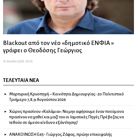
Blackout από τον νέο «δημοτικό ΕΝΦΙΑ »
γράφει ο Θεοδόσης Γεώργιος
10 Ιουνίου 2026, 19:05
ΤΕΛΕΥΤΑΊΑ ΝΈΑ
Μαρτυρική Κρυοπηγή – Κοινότητα Δημιουργίας- 2ο Πολιτιστικό
Τριήμερο 7,8,9 Αυγούστου 2026
Χώρος πρασίνου «Καλάμια»: Να μην αφήσουμε έναν πνεύμονα
πρασίνου να χαθεί και μαζί του οι Ιαματικές Πηγές Πρέβεζας να
τεθούν σε άμεσο κίνδυνο εξάντλησης!
ΑΝΑΚΟΙΝΩΣΗ Ε65- Γιώργος Ζάψας, πρώην επικεφαλής