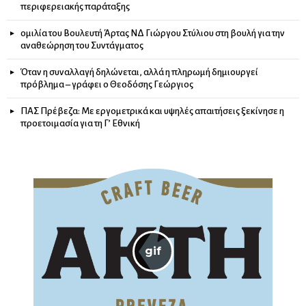
περιφερειακής παράταξης
ομιλία του Βουλευτή Άρτας ΝΔ Γιώργου Στύλιου στη βουλή για την
αναθεώρηση του Συντάγματος
Όταν η συναλλαγή δηλώνεται, αλλά η πληρωμή δημιουργεί
πρόβλημα – γράφει ο Θεοδόσης Γεώργιος
ΠΑΣ Πρέβεζα: Με εργομετρικά και υψηλές απαιτήσεις ξεκίνησε η
προετοιμασία για τη Γ’ Εθνική