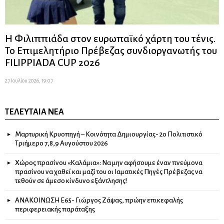
Η Φιλιππιάδα στον ευρωπαϊκό χάρτη του τένις.
Το Επιμελητήριο Πρέβεζας συνδιοργανωτής του
FILIPPIADA CUP 2026
27 Ιουλίου 2026, 19:07
ΤΕΛΕΥΤΑΊΑ ΝΈΑ
Μαρτυρική Κρυοπηγή – Κοινότητα Δημιουργίας- 2ο Πολιτιστικό
Τριήμερο 7,8,9 Αυγούστου 2026
Χώρος πρασίνου «Καλάμια»: Να μην αφήσουμε έναν πνεύμονα
πρασίνου να χαθεί και μαζί του οι Ιαματικές Πηγές Πρέβεζας να
τεθούν σε άμεσο κίνδυνο εξάντλησης!
ΑΝΑΚΟΙΝΩΣΗ Ε65- Γιώργος Ζάψας, πρώην επικεφαλής
περιφερειακής παράταξης