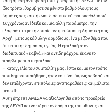
και η άμεση αντίδραση του προέδρου της ΔΕΥΑΠ με τον
ίδιο τρόπο , θορύβησε σε μέγιστο βαθμό όλους τους
δημότες σας και σήκωσε διαδικτυακή φουσκοθαλασσιά .
Συγχρόνως ανέδειξε και μία άλλη παράμετρο , την
ελαφρότητα με την οποία αντιμετώπισε η Δημοτική σας
Αρχή , με τους κάθ ύλην αρμόδιους , ένα μείζον θέμα που
άπτεται της δημόσιας υγείας. Η εμπλοκή στον
διαδικτυακό « καβγά » και αντιδημάρχου, έκανε το
πρόβλημα πιο περίπλοκο.
Η καταγγελία του συμπολίτη μας , έστω και με τον τρόπο
που δημοσιοποιήθηκε , ήταν και είναι άκρως σοβαρή και
δεν επιδέχονταν επιπόλαιες αντιπαραθέσεις και μάλιστα
μέσω fb .
Αυτή έπρεπε ΑΜΕΣΑ να αξιολογηθεί από το προεδρείο
της ΔΕΥΑΠ και να πάρει τον δρόμο της υπεύθυνης και