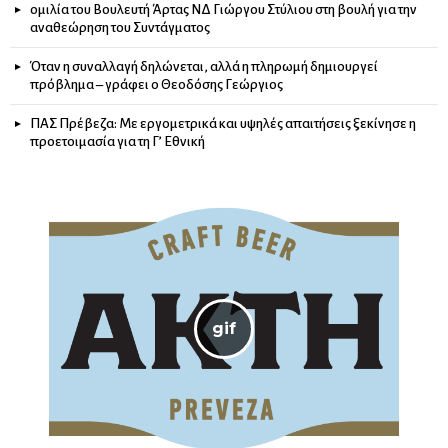
ομιλία του Βουλευτή Άρτας ΝΔ Γιώργου Στύλιου στη βουλή για την
αναθεώρηση του Συντάγματος
Όταν η συναλλαγή δηλώνεται, αλλά η πληρωμή δημιουργεί
πρόβλημα – γράφει ο Θεοδόσης Γεώργιος
ΠΑΣ Πρέβεζα: Με εργομετρικά και υψηλές απαιτήσεις ξεκίνησε η
προετοιμασία για τη Γ’ Εθνική