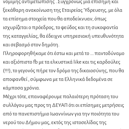
νόμιμης αντιμετώπισης . Συγχρόνως μια επίσημη και
ξεκάθαρη ανακοίνωση της Εταιρείας Ύδρευσης, με όλα
τα επίσημα στοιχεία που θα αποδείκνυαν, όπως
ισχυρίζεται ο πρόεδρος, το ψεύδος και τη συκοφαντία
της καταγγελίας, θα έδειχνε υπηρεσιακή υπευθυνότητα
και σεβασμό στον δημότη.
Πληροφορηθήκαμε ότι έστω και μετά το … παντοδύναμο
και αξιόπιστο fb με τα ελκυστικά like και τις καρδούλες
(!!!), το γεγονός πήρε τον δρόμο της δικαιοσύνης, που θα
αποφανθεί , σύμφωνα με τα Ελληνικά δεδομένα σε
κάμποσα χρόνια.
Μέχρι τότε, επαναφέρουμε παλαιότερη πρόταση του
συλλόγου μας προς τη ΔΕΥΑΠ ότι οι επίσημες μετρήσεις
από το πανεπιστήμιο Ιωαννίνων για την ποιότητα του
νερού του Δήμου μας, εκτός της ιστοσελίδας της