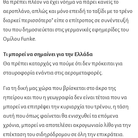
θα πρέπει πλέον να έχει νόημα να πάρει κανείς το
αεροπλάνο, απλώς και μόνο επειδή το ταξίδι με το τρένο
διαρκεί περισσότερο” είπε ο επίτροπος σε συνέντευξή
του που δημοσιεύεται στις γερμανικές εφημερίδες του
Ομίλου Funke.
Τι μπορεί να σημαίνει για την Ελλάδα
Θα πρέπει καταρχάς να πούμε ότι δεν πρόκειται για
σταυροφορία ενάντια στις αερομεταφορές.
Για τη δική μας χώρα που βρίσκεται στο άκρο της
ηπείρου και που η γεωγραφία δεν είναι τέτοια που να
μπορεί να επιτρέψει την κυριαρχία του τρένου, η τάση
αυτή που όπως φαίνεται θα ενισχυθεί τα επόμενα
χρόνια, μπορεί να αποτελέσει ακρογωνιαίο λίθο για την
επέκταση του σιδηρόδρομου σε όλη την επικράτεια.