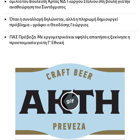
ομιλία του Βουλευτή Άρτας ΝΔ Γιώργου Στύλιου στη βουλή για την
αναθεώρηση του Συντάγματος
Όταν η συναλλαγή δηλώνεται, αλλά η πληρωμή δημιουργεί
πρόβλημα – γράφει ο Θεοδόσης Γεώργιος
ΠΑΣ Πρέβεζα: Με εργομετρικά και υψηλές απαιτήσεις ξεκίνησε η
προετοιμασία για τη Γ’ Εθνική