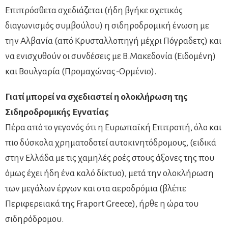
Επιπρόσθετα σχεδιάζεται (ήδη βγήκε σχετικός
διαγωνισμός συμβούλου) η σιδηροδρομική ένωση με
την Αλβανία (από Κρυσταλλοπηγή μέχρι Πόγραδετς) και
να ενισχυθούν οι συνδέσεις με Β.Μακεδονία (Ειδομένη)
και Βουλγαρία (Προμαχώνας-Ορμένιο).
Γιατί μπορεί να σχεδιαστεί η ολοκλήρωση της
Σιδηροδρομικής Εγνατίας
Πέρα από το γεγονός ότι η Ευρωπαϊκή Επιτροπή, όλο και
πιο δύσκολα χρηματοδοτεί αυτοκινητόδρομους, (ειδικά
στην Ελλάδα με τις χαμηλές ροές στους άξονες της που
όμως έχει ήδη ένα καλό δίκτυο), μετά την ολοκλήρωση
των μεγάλων έργων και στα αεροδρόμια (βλέπε
Περιφερειακά της Fraport Greece), ήρθε η ώρα του
σιδηρόδρομου.