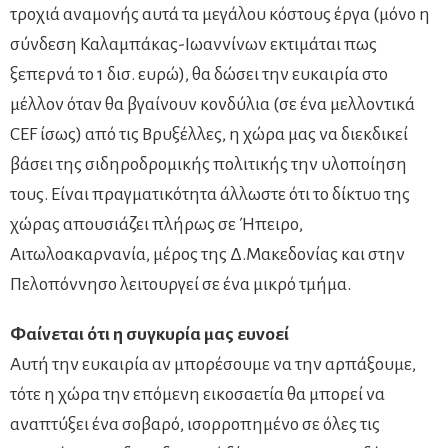
τροχιά αναμονής αυτά τα μεγάλου κόστους έργα (μόνο η
σύνδεση Καλαμπάκας-Ιωαννίνων εκτιμάται πως
ξεπερνά το 1 δισ. ευρώ), θα δώσει την ευκαιρία στο
μέλλον όταν θα βγαίνουν κονδύλια (σε ένα μελλοντικά
CEF ίσως) από τις Βρυξέλλες, η χώρα μας να διεκδικεί
βάσει της σιδηροδρομικής πολιτικής την υλοποίηση
τους. Είναι πραγματικότητα άλλωστε ότι το δίκτυο της
χώρας απουσιάζει πλήρως σε Ήπειρο,
Αιτωλοακαρνανία, μέρος της Δ.Μακεδονίας και στην
Πελοπόννησο λειτουργεί σε ένα μικρό τμήμα.
Φαίνεται ότι η συγκυρία μας ευνοεί
Αυτή την ευκαιρία αν μπορέσουμε να την αρπάξουμε,
τότε η χώρα την επόμενη εικοσαετία θα μπορεί να
αναπτύξει ένα σοβαρό, ισορροπημένο σε όλες τις