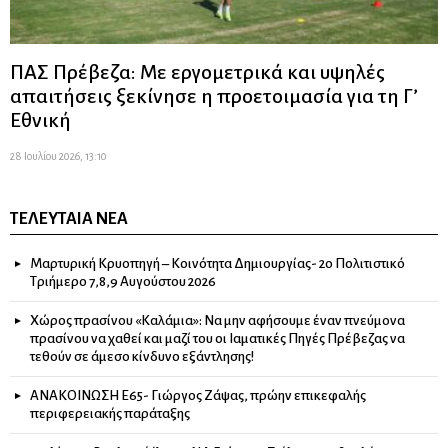
ΠΑΣ Πρέβεζα: Με εργομετρικά και υψηλές
απαιτήσεις ξεκίνησε η προετοιμασία για τη Γ’
Εθνική
28 Ιουλίου 2026, 13:10
ΤΕΛΕΥΤΑΊΑ ΝΈΑ
Μαρτυρική Κρυοπηγή – Κοινότητα Δημιουργίας- 2ο Πολιτιστικό
Τριήμερο 7,8,9 Αυγούστου 2026
Χώρος πρασίνου «Καλάμια»: Να μην αφήσουμε έναν πνεύμονα
πρασίνου να χαθεί και μαζί του οι Ιαματικές Πηγές Πρέβεζας να
τεθούν σε άμεσο κίνδυνο εξάντλησης!
ΑΝΑΚΟΙΝΩΣΗ Ε65- Γιώργος Ζάψας, πρώην επικεφαλής
περιφερειακής παράταξης