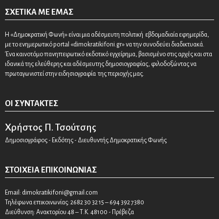
ΣΧΕΤΙΚΆ ΜΕ ΕΜΆΣ
Η «Δημοκρατική Φωνή» είναι μια αδέσμευτη πολιτική εβδομαδιαία εφημερίδα,
με το ενημερωτικό portal «dimokratikifoni.gr» να την συνοδεύει διαδικτυακά.
Ένα καινοτόμο πανηπειρωτικό εκδοτικό εγχείρημα, βασισμένο στις αρχές και στα
ιδανικά της ελεύθερης και αδέσμευτης δημοσιογραφίας, φιλοδοξώντας να
πρωταγωνιστεί στην ειδησιογραφία της περιοχής μας.
ΟΙ ΣΥΝΤΆΚΤΕΣ
Χρήστος Π. Τσούτσης
Δημοσιογράφος - Εκδότης - Διευθυντής Δημοκρατικής Φωνής
ΣΤΟΙΧΕΊΑ ΕΠΙΚΟΙΝΩΝΊΑΣ
Email:
dimokratikifoni@gmail.com
Τηλέφωνα επικοινωνίας: 2682 30 32 15 – 694 392 7380
Διεύθυνση: Ανακτορίου 48 – Τ.Κ. 48100 - Πρέβεζα