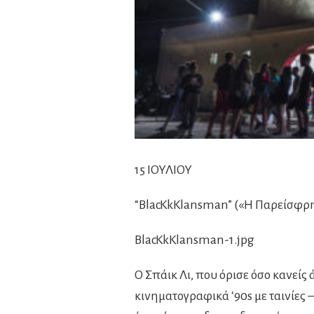
15 ΙΟΥΛΙΟΥ
“BlacKkKlansman” («Η Παρείσφρη
BlacKkKlansman-1.jpg
Ο Σπάικ Λι, που όρισε όσο κανείς
κινηματογραφικά ‘90s με ταινίες