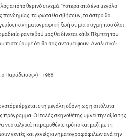
λλος από το θερινό σινεμά. Ύστερα από ένα μεγάλο
ης πανδημίας, τα φώτα θα σβήσουν, τα άστρα θα
γεμίσει κινηματογραφική ζωή σε μια στιγμή που όλοι
δομαδιαίο ραντεβού μας θα δίνεται κάθε Πέμπτη του
υ πιστεύουμε ότι θα σας ανταμείψουν. Αναλυτικά:
 ο Παράδεισος») – 1988
ορνατόρε έρχεται στη μεγάλη οθόνη ως η απόλυτα
ας πρόγραμμα. Ο Ιταλός σκηνοθέτης υμνεί την αξία της
α νοσταλγικά παραμυθένιο τρόπο και μαζί με τη
ύουν γενιές και γενιές κινηματογραφόφιλων ανά την