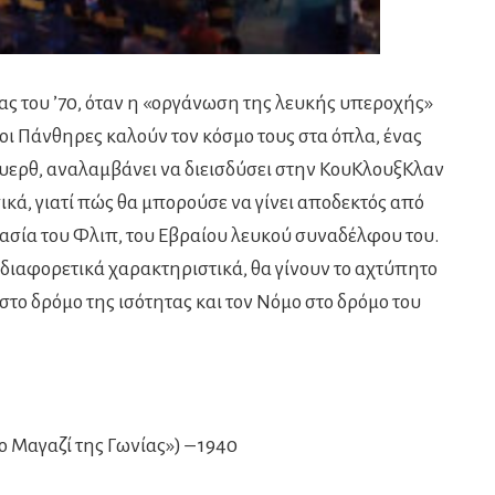
ας του ’70, όταν η «οργάνωση της λευκής υπεροχής»
οι Πάνθηρες καλούν τον κόσμο τους στα όπλα, ένας
υερθ, αναλαμβάνει να διεισδύσει στην ΚουΚλουξΚλαν
ικά, γιατί πώς θα μπορούσε να γίνει αποδεκτός από
ασία του Φλιπ, του Εβραίου λευκού συναδέλφου του.
αι διαφορετικά χαρακτηριστικά, θα γίνουν το αχτύπητο
στο δρόμο της ισότητας και τον Νόμο στο δρόμο του
ο Μαγαζί της Γωνίας») – 1940