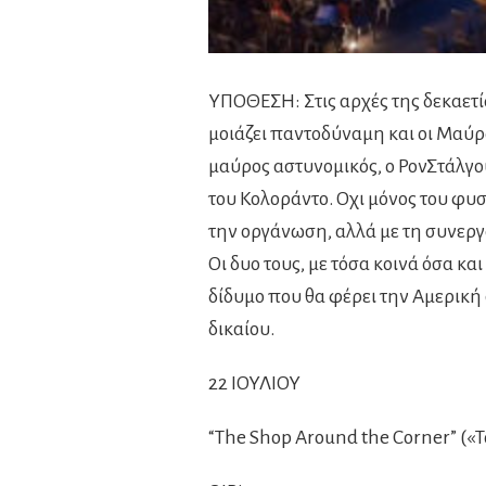
ΥΠΟΘΕΣΗ: Στις αρχές της δεκαετί
μοιάζει παντοδύναμη και οι Μαύρ
μαύρος αστυνομικός, ο ΡονΣτάλγο
του Κολοράντο. Οχι μόνος του φυσ
την οργάνωση, αλλά με τη συνεργ
Οι δυο τους, με τόσα κοινά όσα κ
δίδυμο που θα φέρει την Αμερική 
δικαίου.
22 ΙΟΥΛΙΟΥ
“The Shop Around the Corner” («Τ