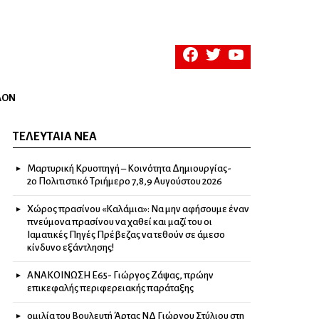
facebook
twitter
youtube
ΛΟΝ
ΤΕΛΕΥΤΑΊΑ ΝΈΑ
Μαρτυρική Κρυοπηγή – Κοινότητα Δημιουργίας-
2ο Πολιτιστικό Τριήμερο 7,8,9 Αυγούστου 2026
Χώρος πρασίνου «Καλάμια»: Να μην αφήσουμε έναν
πνεύμονα πρασίνου να χαθεί και μαζί του οι
Ιαματικές Πηγές Πρέβεζας να τεθούν σε άμεσο
κίνδυνο εξάντλησης!
ΑΝΑΚΟΙΝΩΣΗ Ε65- Γιώργος Ζάψας, πρώην
επικεφαλής περιφερειακής παράταξης
ομιλία του Βουλευτή Άρτας ΝΔ Γιώργου Στύλιου στη