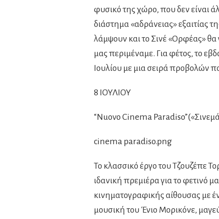
φυσικό της χώρο, που δεν είναι ά
διάστημα «αδράνειας» εξαιτίας τ
λάμψουν και το Σινέ «Ορφέας» θα 
μας περιμέναμε. Για φέτος, το εβ
Ιουλίου με μια σειρά προβολών πο
8 ΙΟΥΛΙΟΥ
“Nuovo Cinema Paradiso”(«Σινεμά
cinema paradiso.png
Το κλασσικό έργο του Τζουζέπε Τ
ιδανική πρεμιέρα για το φετινό μ
κινηματογραφικής αίθουσας με έν
μουσική του Ένιο Μορικόνε, μαγε