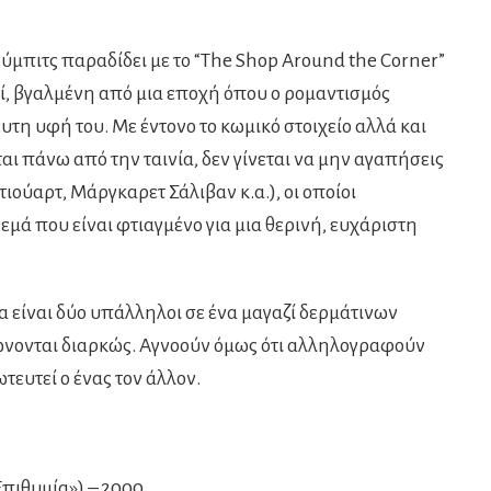
ύμπιτς παραδίδει με το “The Shop Around the Corner”
τί, βγαλμένη από μια εποχή όπου ο ρομαντισμός
τη υφή του. Με έντονο το κωμικό στοιχείο αλλά και
ται πάνω από την ταινία, δεν γίνεται να μην αγαπήσεις
ιούαρτ, Μάργκαρετ Σάλιβαν κ.α.), οι οποίοι
νεμά που είναι φτιαγμένο για μια θερινή, ευχάριστη
είναι δύο υπάλληλοι σε ένα μαγαζί δερμάτινων
νονται διαρκώς. Αγνοούν όμως ότι αλληλογραφούν
τευτεί ο ένας τον άλλον.
Επιθυμία») – 2000