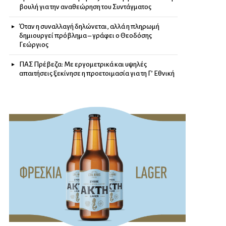
βουλή για την αναθεώρηση του Συντάγματος
Όταν η συναλλαγή δηλώνεται, αλλά η πληρωμή
δημιουργεί πρόβλημα – γράφει ο Θεοδόσης
Γεώργιος
ΠΑΣ Πρέβεζα: Με εργομετρικά και υψηλές
απαιτήσεις ξεκίνησε η προετοιμασία για τη Γ’ Εθνική