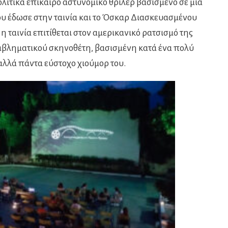
ολιτικά επίκαιρο αστυνομικό θρίλερ βασισμένο σε μία
υ έδωσε στην ταινία και το Όσκαρ Διασκευασμένου
η ταινία επιτίθεται στον αμερικανικό ρατσισμό της
εμβληματικού σκηνοθέτη, βασισμένη κατά ένα πολύ
αλλά πάντα εύστοχο χιούμορ του.