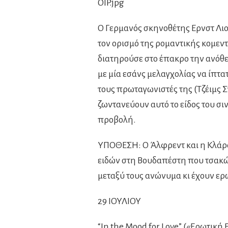
OIP.jpg
Ο Γερμανός σκηνοθέτης Ερνστ Λιο
τον ορισμό της ρομαντικής κομεν
διατηρούσε στο έπακρο την ανόθευ
με μία εσάνς μελαγχολίας να ίπτα
τους πρωταγωνιστές της (Τζέιμς Στ
ζωντανεύουν αυτό το είδος του σι
προβολή.
ΥΠΟΘΕΣΗ: Ο Άλφρεντ και η Κλάρα 
ειδών στη Βουδαπέστη που τσακώ
μεταξύ τους ανώνυμα κι έχουν ερω
29 ΙΟΥΛΙΟΥ
“In the Mood for Love” («Ερωτική 