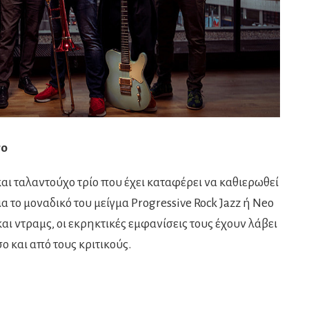
γο
 και ταλαντούχο τρίο που έχει καταφέρει να καθιερωθεί
α το μοναδικό του μείγμα Progressive Rock Jazz ή Neo
αι ντραμς, οι εκρηκτικές εμφανίσεις τους έχουν λάβει
σο και από τους κριτικούς.