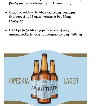
βουλή για την αναθεώρηση του Συντάγματος
Όταν η συναλλαγή δηλώνεται, αλλά η πληρωμή
δημιουργεί πρόβλημα – γράφει ο Θεοδόσης
Γεώργιος
ΠΑΣ Πρέβεζα: Με εργομετρικά και υψηλές
απαιτήσεις ξεκίνησε η προετοιμασία για τη Γ’ Εθνική