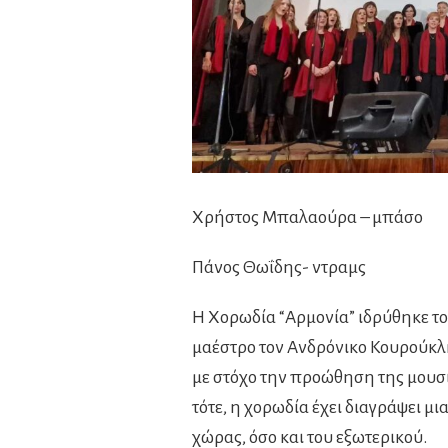
Χρήστος Μπαλαούρα – μπάσο
Πάνος Θωΐδης- ντραμς
Η Χορωδία “Αρμονία” ιδρύθηκε τ
μαέστρο τον Ανδρόνικο Κουρούκλη
με στόχο την προώθηση της μουσι
τότε, η χορωδία έχει διαγράψει μ
χώρας, όσο και του εξωτερικού.