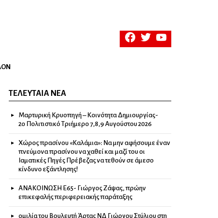
facebook
twitter
youtube
ΛΟΝ
ΤΕΛΕΥΤΑΊΑ ΝΈΑ
Μαρτυρική Κρυοπηγή – Κοινότητα Δημιουργίας-
2ο Πολιτιστικό Τριήμερο 7,8,9 Αυγούστου 2026
Χώρος πρασίνου «Καλάμια»: Να μην αφήσουμε έναν
πνεύμονα πρασίνου να χαθεί και μαζί του οι
Ιαματικές Πηγές Πρέβεζας να τεθούν σε άμεσο
κίνδυνο εξάντλησης!
ΑΝΑΚΟΙΝΩΣΗ Ε65- Γιώργος Ζάψας, πρώην
επικεφαλής περιφερειακής παράταξης
ομιλία του Βουλευτή Άρτας ΝΔ Γιώργου Στύλιου στη