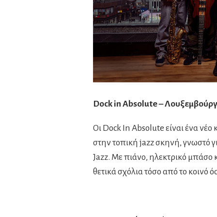
Dock
in
Absolute – Λουξεμβούρ
Οι Dock In Absolute είναι ένα νέο
στην τοπική jazz σκηνή, γνωστό γι
Jazz. Με πιάνο, ηλεκτρικό μπάσο κ
θετικά σχόλια τόσο από το κοινό ό