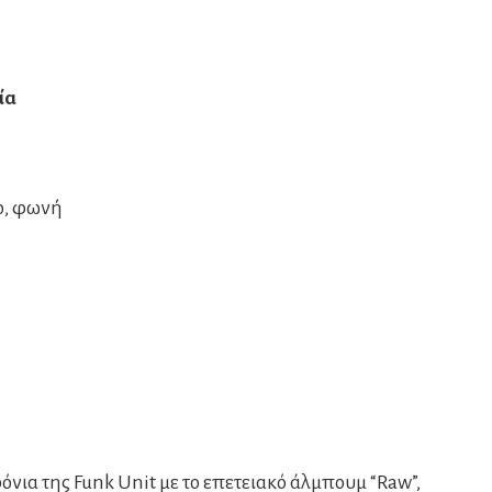
ία
ο, φωνή
ρόνια της Funk Unit με το επετειακό άλμπουμ “Raw”,