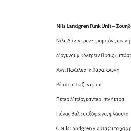
Nils
Landgren
Funk
Unit – Σουηδ
Νίλς Λάντγκρεν : τρομπόνι, φωνή
Μάγκνουμ Κόλτρειν Πράις : μπάσ
Άντι Πφάιλερ: κιθάρα, φωνή
Ρόμπερτ Ικιζ : ντραμς
Πέτερ Μπέργκαντερ : πλήκτρα
Γιόνας Βαλ : σαξόφωνο, φλάουτο
Ο Nils Landgren γιορτάζει τα 30 χ