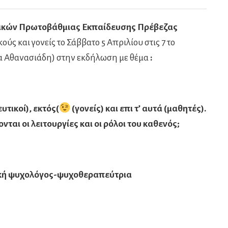
υτικών Πρωτοβάθμιας Εκπαίδευσης Πρέβεζας
ούς και γονείς το Σάββατο 5 Απριλίου στις 7 το
α Αθανασιάδη) στην εκδήλωση με θέμα
:
υτικοί), εκτός(
(γονείς) και επι τ’ αυτά (μαθητές).
νται οι λειτουργίες και οι ρόλοι του καθενός;
νική ψυχολόγος-ψυχοθεραπεύτρια