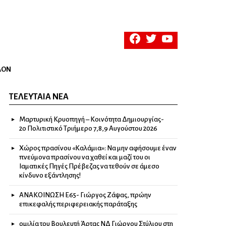
facebook
twitter
youtube
ΛΟΝ
ΤΕΛΕΥΤΑΊΑ ΝΈΑ
Μαρτυρική Κρυοπηγή – Κοινότητα Δημιουργίας-
2ο Πολιτιστικό Τριήμερο 7,8,9 Αυγούστου 2026
Χώρος πρασίνου «Καλάμια»: Να μην αφήσουμε έναν
πνεύμονα πρασίνου να χαθεί και μαζί του οι
Ιαματικές Πηγές Πρέβεζας να τεθούν σε άμεσο
κίνδυνο εξάντλησης!
ΑΝΑΚΟΙΝΩΣΗ Ε65- Γιώργος Ζάψας, πρώην
επικεφαλής περιφερειακής παράταξης
ομιλία του Βουλευτή Άρτας ΝΔ Γιώργου Στύλιου στη