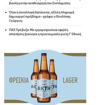
βουλή για την αναθεώρηση του Συντάγματος
Όταν η συναλλαγή δηλώνεται, αλλά η πληρωμή
δημιουργεί πρόβλημα – γράφει ο Θεοδόσης
Γεώργιος
ΠΑΣ Πρέβεζα: Με εργομετρικά και υψηλές
απαιτήσεις ξεκίνησε η προετοιμασία για τη Γ’ Εθνική