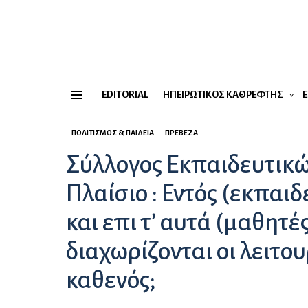
EDITORIAL
ΗΠΕΙΡΏΤΙΚΟΣ ΚΑΘΡΈΦΤΗΣ
Menu
ΠΟΛΙΤΙΣΜΌΣ & ΠΑΙΔΕΊΑ
ΠΡΈΒΕΖΑ
Σύλλογος Εκπαιδευτικώ
Πλαίσιο : Εντός (εκπαιδε
και επι τ’ αυτά (μαθητέ
διαχωρίζονται οι λειτουρ
καθενός;