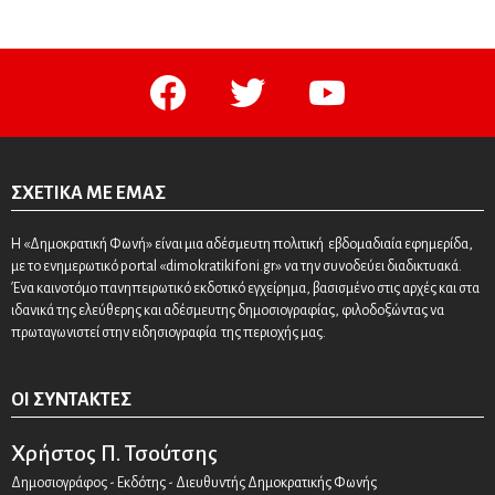
facebook
twitter
youtube
ΣΧΕΤΙΚΆ ΜΕ ΕΜΆΣ
Η «Δημοκρατική Φωνή» είναι μια αδέσμευτη πολιτική εβδομαδιαία εφημερίδα,
με το ενημερωτικό portal «dimokratikifoni.gr» να την συνοδεύει διαδικτυακά.
Ένα καινοτόμο πανηπειρωτικό εκδοτικό εγχείρημα, βασισμένο στις αρχές και στα
ιδανικά της ελεύθερης και αδέσμευτης δημοσιογραφίας, φιλοδοξώντας να
πρωταγωνιστεί στην ειδησιογραφία της περιοχής μας.
ΟΙ ΣΥΝΤΆΚΤΕΣ
Χρήστος Π. Τσούτσης
Δημοσιογράφος - Εκδότης - Διευθυντής Δημοκρατικής Φωνής