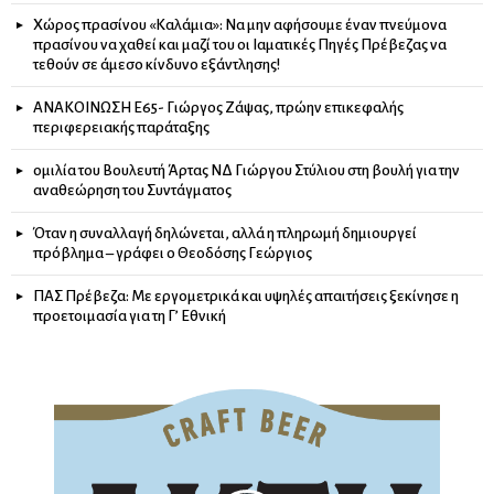
Χώρος πρασίνου «Καλάμια»: Να μην αφήσουμε έναν πνεύμονα
πρασίνου να χαθεί και μαζί του οι Ιαματικές Πηγές Πρέβεζας να
τεθούν σε άμεσο κίνδυνο εξάντλησης!
ΑΝΑΚΟΙΝΩΣΗ Ε65- Γιώργος Ζάψας, πρώην επικεφαλής
περιφερειακής παράταξης
ομιλία του Βουλευτή Άρτας ΝΔ Γιώργου Στύλιου στη βουλή για την
αναθεώρηση του Συντάγματος
Όταν η συναλλαγή δηλώνεται, αλλά η πληρωμή δημιουργεί
πρόβλημα – γράφει ο Θεοδόσης Γεώργιος
ΠΑΣ Πρέβεζα: Με εργομετρικά και υψηλές απαιτήσεις ξεκίνησε η
προετοιμασία για τη Γ’ Εθνική