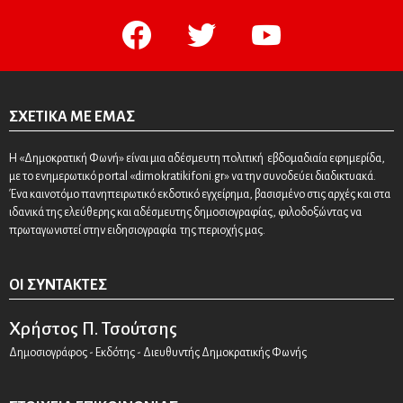
facebook
twitter
youtube
ΣΧΕΤΙΚΆ ΜΕ ΕΜΆΣ
Η «Δημοκρατική Φωνή» είναι μια αδέσμευτη πολιτική εβδομαδιαία εφημερίδα,
με το ενημερωτικό portal «dimokratikifoni.gr» να την συνοδεύει διαδικτυακά.
Ένα καινοτόμο πανηπειρωτικό εκδοτικό εγχείρημα, βασισμένο στις αρχές και στα
ιδανικά της ελεύθερης και αδέσμευτης δημοσιογραφίας, φιλοδοξώντας να
πρωταγωνιστεί στην ειδησιογραφία της περιοχής μας.
ΟΙ ΣΥΝΤΆΚΤΕΣ
Χρήστος Π. Τσούτσης
Δημοσιογράφος - Εκδότης - Διευθυντής Δημοκρατικής Φωνής