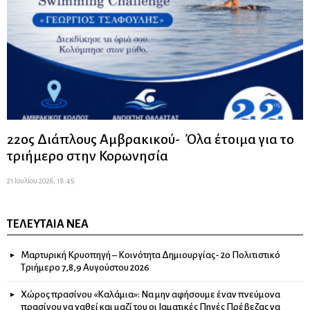
22ος Διάπλους Αμβρακικού- Όλα έτοιμα για το
τριήμερο στην Κορωνησία
21 Ιουλίου 2026, 18:45
ΤΕΛΕΥΤΑΊΑ ΝΈΑ
Μαρτυρική Κρυοπηγή – Κοινότητα Δημιουργίας- 2ο Πολιτιστικό
Τριήμερο 7,8,9 Αυγούστου 2026
Χώρος πρασίνου «Καλάμια»: Να μην αφήσουμε έναν πνεύμονα
πρασίνου να χαθεί και μαζί του οι Ιαματικές Πηγές Πρέβεζας να