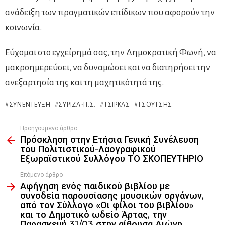
ανάδειξη των πραγματικών επίδικων που αφορούν την
κοινωνία.
Εύχομαι στο εγχείρημά σας, την Δημοκρατική Φωνή, να
μακροημερεύσει, να δυναμώσει και να διατηρήσει την
ανεξαρτησία της και τη μαχητικότητά της.
ΣΥΝΈΝΤΕΥΞΗ
ΣΥΡΙΖΑ-Π.Σ.
ΤΣΊΡΚΑΣ
ΤΣΟΎΤΣΗΣ
Προηγούμενο άρθρο
See
Πρόσκληση στην Ετήσια Γενική Συνέλευση
more
του Πολιτιστικού-Λαογραφικού
Εξωραϊστικού Συλλόγου ΤΟ ΣΚΟΠΕΥΤΗΡΙΟ
Επόμενο άρθρο
Αφήγηση ενός παιδικού βιβλίου με
συνοδεία παρουσίασης μουσικών οργάνων,
από τον Σύλλογο «Οι φίλοι του βιβλίου»
και το Δημοτικό ωδείο Άρτας, την
Παρασκευή 31/03 στην αίθουσα Διώνη