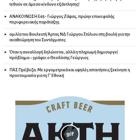
τεθούν σε άμεσο κίνδυνο εξάντλησης!
ΑΝΑΚΟΙΝΩΣΗ Ε65- Γιώργος Ζάψας, πρώην επικεφαλής
περιφερειακής παράταξης
ομιλία του Βουλευτή Άρτας ΝΔ Γιώργου Στύλιου στη βουλή για την
αναθεώρηση του Συντάγματος
Όταν η συναλλαγή δηλώνεται, αλλά η πληρωμή δημιουργεί
πρόβλημα – γράφει ο Θεοδόσης Γεώργιος
ΠΑΣ Πρέβεζα: Με εργομετρικά και υψηλές απαιτήσεις ξεκίνησε η
προετοιμασία για τη Γ’ Εθνική