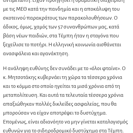
αντιμέτωπη. Είχαν προηγηθεί η δραματική διαχείριση
με τις ΜΕΘ κατά την πανδημία και η αποκάλυψη του
σκοτεινού παρακράτους των παρακολουθήσεων. Ο
άδικος, όμως, χαμός των 57 συνανθρώπων μας, κατά
βάση νέων παιδιών, στα Τέμπη ήταν η σταγόνα που
ξεχείλισε το ποτήρι. Η ελληνική κοινωνία αισθάνεται
ανασφάλεια και αγανάκτηση.
Η ανάληψη ευθύνης δεν συνάδει με το «όλοι φταίνε». Ο
κ. Μητσοτάκης κυβερνάει τη χώρα τα τέσσερα χρόνια
και το κόμμα στο οποίο ηγείται τα μισά χρόνια από τη
μεταπολίτευση. Και αυτά τα τελευταία τέσσερα χρόνια
απαξιώθηκαν πολλές δικλείδες ασφαλείας, που θα
μπορούσαν να είχαν αποτρέψει το δυστύχημα.
Επομένως, είναι αδιανόητο να μην γίνεται καταλογισμός
ευθυνών για το σιδηροδρομικό δυστύχημα στα Τέμπη.