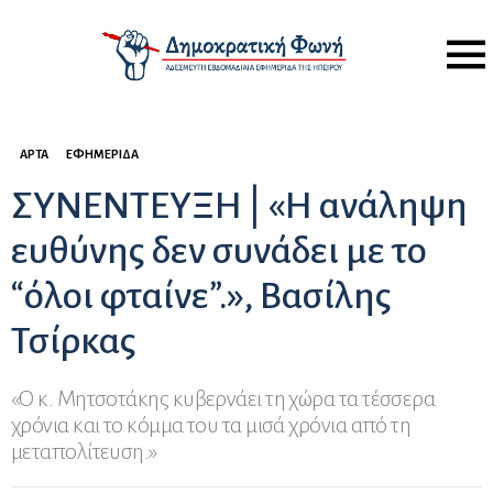
Menu
ΆΡΤΑ
ΕΦΗΜΕΡΊΔΑ
ΣΥΝΕΝΤΕΥΞΗ | «Η ανάληψη
ευθύνης δεν συνάδει με το
“όλοι φταίνε”.», Βασίλης
Τσίρκας
«Ο κ. Μητσοτάκης κυβερνάει τη χώρα τα τέσσερα
χρόνια και το κόμμα του τα μισά χρόνια από τη
μεταπολίτευση.»