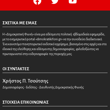
ΣΧΕΤΙΚΆ ΜΕ ΕΜΆΣ
Η «Δημοκρατική Φωνή» είναι μια αδέσμευτη πολιτική εβδομαδιαία εφημερίδα,
με το ενημερωτικό portal «dimokratikifoni.gr» να την συνοδεύει διαδικτυακά.
Ένα καινοτόμο πανηπειρωτικό εκδοτικό εγχείρημα, βασισμένο στις αρχές και στα
ιδανικά της ελεύθερης και αδέσμευτης δημοσιογραφίας, φιλοδοξώντας να
πρωταγωνιστεί στην ειδησιογραφία της περιοχής μας.
ΟΙ ΣΥΝΤΆΚΤΕΣ
Χρήστος Π. Τσούτσης
Δημοσιογράφος - Εκδότης - Διευθυντής Δημοκρατικής Φωνής
ΣΤΟΙΧΕΊΑ ΕΠΙΚΟΙΝΩΝΊΑΣ