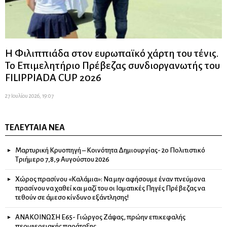
Η Φιλιππιάδα στον ευρωπαϊκό χάρτη του τένις.
Το Επιμελητήριο Πρέβεζας συνδιοργανωτής του
FILIPPIADA CUP 2026
27 Ιουλίου 2026, 19:07
ΤΕΛΕΥΤΑΊΑ ΝΈΑ
Μαρτυρική Κρυοπηγή – Κοινότητα Δημιουργίας- 2ο Πολιτιστικό
Τριήμερο 7,8,9 Αυγούστου 2026
Χώρος πρασίνου «Καλάμια»: Να μην αφήσουμε έναν πνεύμονα
πρασίνου να χαθεί και μαζί του οι Ιαματικές Πηγές Πρέβεζας να
τεθούν σε άμεσο κίνδυνο εξάντλησης!
ΑΝΑΚΟΙΝΩΣΗ Ε65- Γιώργος Ζάψας, πρώην επικεφαλής
περιφερειακής παράταξης