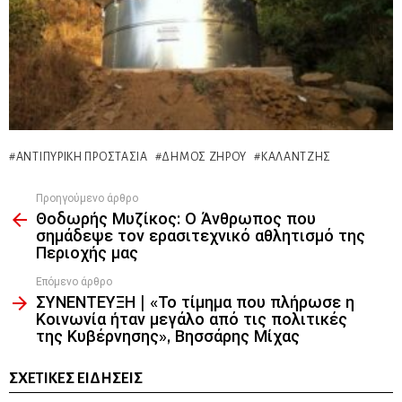
ΑΝΤΙΠΥΡΙΚΉ ΠΡΟΣΤΑΣΊΑ
ΔΉΜΟΣ ΖΗΡΟΎ
ΚΑΛΑΝΤΖΉΣ
Προηγούμενο άρθρο
See
Θοδωρής Μυζίκος: Ο Άνθρωπος που
more
σημάδεψε τον ερασιτεχνικό αθλητισμό της
Περιοχής μας
Επόμενο άρθρο
ΣΥΝΕΝΤΕΥΞΗ | «Το τίμημα που πλήρωσε η
Κοινωνία ήταν μεγάλο από τις πολιτικές
της Κυβέρνησης», Βησσάρης Μίχας
ΣΧΕΤΙΚΈΣ ΕΙΔΉΣΕΙΣ