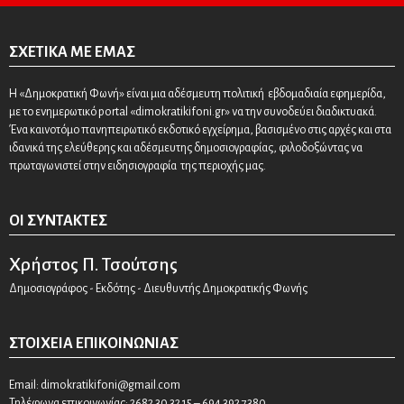
ΣΧΕΤΙΚΆ ΜΕ ΕΜΆΣ
Η «Δημοκρατική Φωνή» είναι μια αδέσμευτη πολιτική εβδομαδιαία εφημερίδα,
με το ενημερωτικό portal «dimokratikifoni.gr» να την συνοδεύει διαδικτυακά.
Ένα καινοτόμο πανηπειρωτικό εκδοτικό εγχείρημα, βασισμένο στις αρχές και στα
ιδανικά της ελεύθερης και αδέσμευτης δημοσιογραφίας, φιλοδοξώντας να
πρωταγωνιστεί στην ειδησιογραφία της περιοχής μας.
ΟΙ ΣΥΝΤΆΚΤΕΣ
Χρήστος Π. Τσούτσης
Δημοσιογράφος - Εκδότης - Διευθυντής Δημοκρατικής Φωνής
ΣΤΟΙΧΕΊΑ ΕΠΙΚΟΙΝΩΝΊΑΣ
Email:
dimokratikifoni@gmail.com
Τηλέφωνα επικοινωνίας: 2682 30 32 15 – 694 392 7380