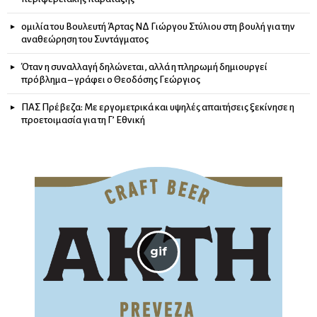
ομιλία του Βουλευτή Άρτας ΝΔ Γιώργου Στύλιου στη βουλή για την
αναθεώρηση του Συντάγματος
Όταν η συναλλαγή δηλώνεται, αλλά η πληρωμή δημιουργεί
πρόβλημα – γράφει ο Θεοδόσης Γεώργιος
ΠΑΣ Πρέβεζα: Με εργομετρικά και υψηλές απαιτήσεις ξεκίνησε η
προετοιμασία για τη Γ’ Εθνική