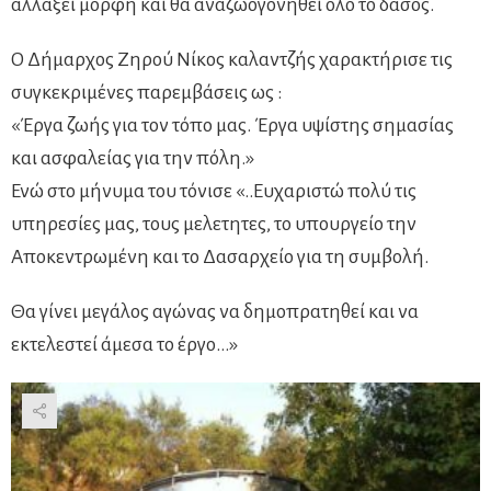
αλλάξει μορφή και θα αναζωογονηθεί όλο το δάσος.
Ο Δήμαρχος Ζηρού Νίκος καλαντζής χαρακτήρισε τις
συγκεκριμένες παρεμβάσεις ως :
«Έργα ζωής για τον τόπο μας. Έργα υψίστης σημασίας
και ασφαλείας για την πόλη.»
Ενώ στο μήνυμα του τόνισε «..Ευχαριστώ πολύ τις
υπηρεσίες μας, τους μελετητες, το υπουργείο την
Αποκεντρωμένη και το Δασαρχείο για τη συμβολή.
Θα γίνει μεγάλος αγώνας να δημοπρατηθεί και να
εκτελεστεί άμεσα το έργο…»