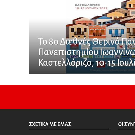
Το 8ο Διεθνές Θερινό Πα
Πανεπιστημίου Ιωαννίνω
Καστελλόριζο, 10-15 Ιουλ
ΣΧΕΤΙΚΆ ΜΕ ΕΜΆΣ
ΟΙ ΣΥΝ