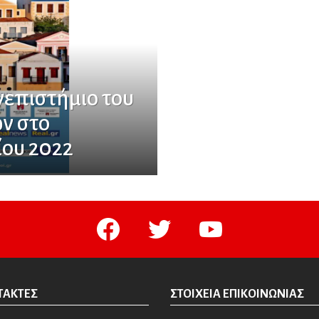
νεπιστήμιο του
ν στο
ίου 2022
facebook
twitter
youtube
ΤΆΚΤΕΣ
ΣΤΟΙΧΕΊΑ ΕΠΙΚΟΙΝΩΝΊΑΣ