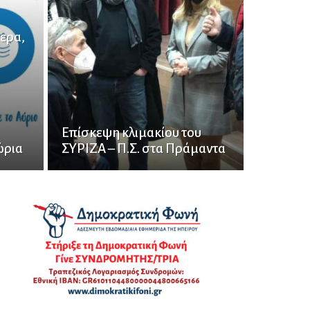
ερα,
Επίσκεψη κλιμακίου του
ώρια
ΣΥΡΙΖΑ – Π.Σ. στα Πράμαντα