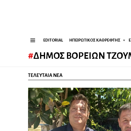
EDITORIAL
ΗΠΕΙΡΏΤΙΚΟΣ ΚΑΘΡΈΦΤΗΣ
Menu
ΔΉΜΟΣ ΒΟΡΕΊΩΝ ΤΖΟ
ΤΕΛΕΥΤΑΊΑ ΝΈΑ