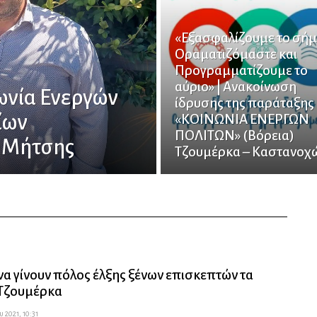
«Εξασφαλίζουμε το σήμ
Οραματιζόμαστε και
Προγραμματίζουμε το
αύριο» | Ανακοίνωση
ωνία Ενεργών
ίδρυσης της παράταξης
ίων
«ΚΟΙΝΩΝΙΑ ΕΝΕΡΓΩΝ
ΠΟΛΙΤΩΝ» (Βόρεια)
 Μήτσης
Τζουμέρκα – Καστανοχ
να γίνουν πόλος έλξης ξένων επισκεπτών τα
 Τζουμέρκα
 2021, 10:31