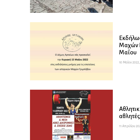
Εκδήλωσ
Μαχών Γ
Μαΐου
10 Μαΐου 2022,
Αθλητικ
αθλητές
11 Απριλίου 20