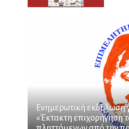
Ενημερωτική εκδήλωση γ
«Έκτακτη επιχορήγηση 
πληττόμενων από την π