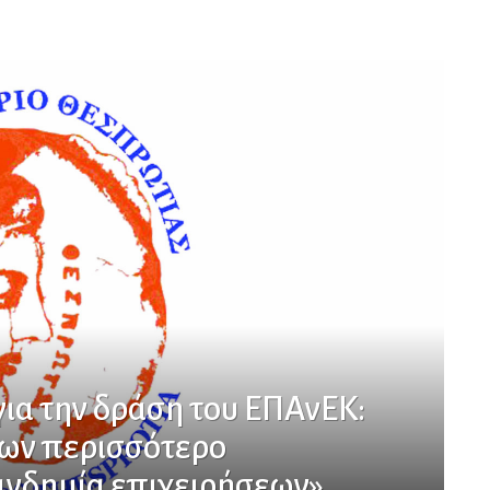
ια την δράση του ΕΠΑνΕΚ:
των περισσότερο
ανδημία επιχειρήσεων»