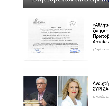
«Αθλητισ
ζωής» –
Πρωτοβ
Αρταίων
5 Απριλίου 202
Ανοιχτή
ΣΥΡΙΖΑ
29 Μαρτίου 202