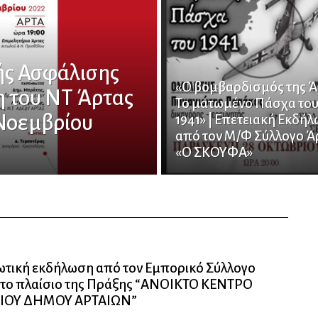
ής Ασφάλισης
«Ο βομβαρδισμός της Ά
η του ΝΤ Άρτας
Το ματωμένο Πάσχα το
 Νοεμβρίου
1941» | Επετειακή Εκδή
από τον Μ/Φ Σύλλογο Ά
«Ο ΣΚΟΥΦΑ»
τική εκδήλωση από τον Εμπορικό Σύλλογο
στο πλαίσιο της Πράξης “ΑΝΟΙΚΤΟ ΚΕΝΤΡΟ
ΙΟΥ ΔΗΜΟΥ ΑΡΤΑΙΩΝ”