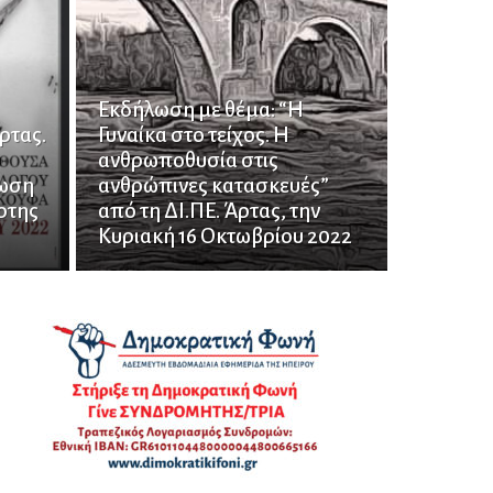
Εκδήλωση με θέμα: “Η
ρτας.
Γυναίκα στο τείχος. Η
υ
ανθρωποθυσία στις
λωση
ανθρώπινες κατασκευές”
ρτης
από τη ΔΙ.ΠΕ. Άρτας, την
Κυριακή 16 Οκτωβρίου 2022