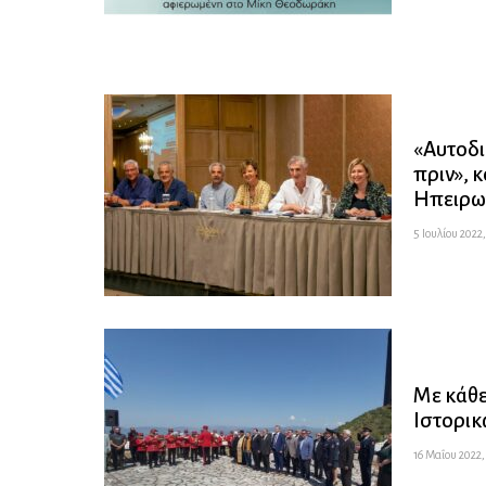
«Αυτοδι
πριν», 
Ηπειρωτ
5 Ιουλίου 2022,
Με κάθε
Ιστορι
16 Μαΐου 2022,