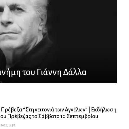
μνήμη του Γιάννη Δάλλα
 Πρέβεζα “Στη γειτονιά των Αγγέλων” | Εκδήλωση
ου Πρέβεζας το Σάββατο 10 Σεπτεμβρίου
 2022, 13:38