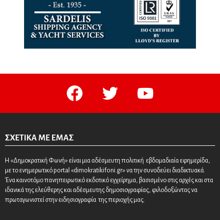
facebook
twitter
youtube
ΣΧΕΤΙΚΆ ΜΕ ΕΜΆΣ
Η «Δημοκρατική Φωνή» είναι μια αδέσμευτη πολιτική εβδομαδιαία εφημερίδα,
με το ενημερωτικό portal «dimokratikifoni.gr» να την συνοδεύει διαδικτυακά.
Ένα καινοτόμο πανηπειρωτικό εκδοτικό εγχείρημα, βασισμένο στις αρχές και στα
ιδανικά της ελεύθερης και αδέσμευτης δημοσιογραφίας, φιλοδοξώντας να
πρωταγωνιστεί στην ειδησιογραφία της περιοχής μας.