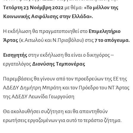
Τετάρτη 23 Νοέμβρη 2022
με θέμα:
«Το μέλλον της
Κοινωνικής Ασφάλισης στην Ελλάδα».
Η εκδήλωση θα πραγματοποιηθεί στο
Επιμελητήριο
Άρτας
(κ.Αιτωλού και Ν.Πριοβόλου) στις
7 το απόγευμα.
Εισηγητής
στην εκδήλωση θα είναι ο δικηγόρος –
εργατολόγος
Διονύσης Τεμπονέρας
Παρεμβάσεις θα γίνουν από τον προεδρεύων της ΕΕ της
ΑΔΕΔΥ Δημήτρη Μπράτη και τον Πρόεδρο του ΝΤ Άρτας
της ΑΔΕΔΥ Λεωνίδα Γεωργούση
Θα ακολουθήσει συζήτηση και θα απαντηθούν
ερωτήσεις εργαζομένων για αυτό το τεράστιο ζήτημα.