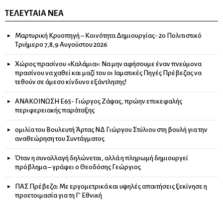
ΤΕΛΕΥΤΑΊΑ ΝΈΑ
Μαρτυρική Κρυοπηγή – Κοινότητα Δημιουργίας- 2ο Πολιτιστικό
Τριήμερο 7,8,9 Αυγούστου 2026
Χώρος πρασίνου «Καλάμια»: Να μην αφήσουμε έναν πνεύμονα
πρασίνου να χαθεί και μαζί του οι Ιαματικές Πηγές Πρέβεζας να
τεθούν σε άμεσο κίνδυνο εξάντλησης!
ΑΝΑΚΟΙΝΩΣΗ Ε65- Γιώργος Ζάψας, πρώην επικεφαλής
περιφερειακής παράταξης
ομιλία του Βουλευτή Άρτας ΝΔ Γιώργου Στύλιου στη βουλή για την
αναθεώρηση του Συντάγματος
Όταν η συναλλαγή δηλώνεται, αλλά η πληρωμή δημιουργεί
πρόβλημα – γράφει ο Θεοδόσης Γεώργιος
ΠΑΣ Πρέβεζα: Με εργομετρικά και υψηλές απαιτήσεις ξεκίνησε η
προετοιμασία για τη Γ’ Εθνική