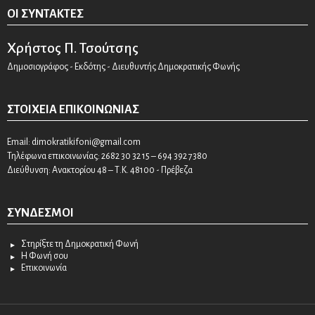
ΟΙ ΣΥΝΤΆΚΤΕΣ
Χρήστος Π. Τσούτσης
Δημοσιογράφος - Εκδότης - Διευθυντής Δημοκρατικής Φωνής
ΣΤΟΙΧΕΊΑ ΕΠΙΚΟΙΝΩΝΊΑΣ
Email:
dimokratikifoni@gmail.com
Τηλέφωνα επικοινωνίας: 2682 30 32 15 – 694 392 7380
Διεύθυνση: Ανακτορίου 48 – Τ.Κ. 48100 - Πρέβεζα
ΣΎΝΔΕΣΜΟΙ
Στηρίξτε τη Δημοκρατική Φωνή
Η Φωνή σου
Επικοινωνία