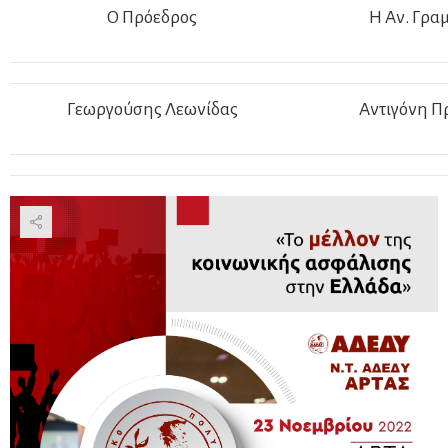
Ο Πρόεδρος
Η Αν. Γρα
Γεωργούσης Λεωνίδας
Αντιγόνη Π