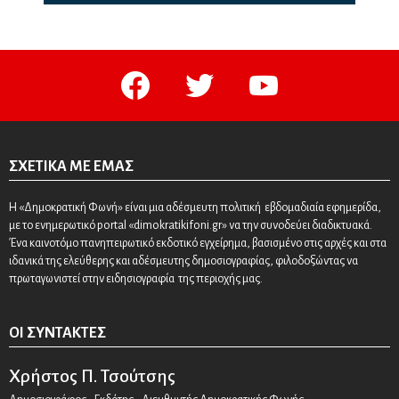
facebook
twitter
youtube
ΣΧΕΤΙΚΆ ΜΕ ΕΜΆΣ
Η «Δημοκρατική Φωνή» είναι μια αδέσμευτη πολιτική εβδομαδιαία εφημερίδα,
με το ενημερωτικό portal «dimokratikifoni.gr» να την συνοδεύει διαδικτυακά.
Ένα καινοτόμο πανηπειρωτικό εκδοτικό εγχείρημα, βασισμένο στις αρχές και στα
ιδανικά της ελεύθερης και αδέσμευτης δημοσιογραφίας, φιλοδοξώντας να
πρωταγωνιστεί στην ειδησιογραφία της περιοχής μας.
ΟΙ ΣΥΝΤΆΚΤΕΣ
Χρήστος Π. Τσούτσης