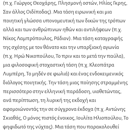
(π.χ. Γιώργος Θεοχάρης, Πλησμονή οστών, Ηλίας Γκρης,
Σαν άλλος Οιδίποδας). Μια τάση ειρωνική και μια
ποιητική γλώσσα υπονομευτική των δικών της τρόπων
αλλά και των ανθρώπινων ηθών και αντιλήψεων (π.χ.
Νίκος Λαμπρόπουλος, Ράδιον). Μια τάση καταγραφής
της σχέσης με τον θάνατο και την υπαρξιακή αγωνία
(π.χ. Ηρώ Νικοπούλου, Το πριν και το μετά την παύλα),
μια φιλοσοφική στοχαστική τάση (π.χ. Κλεοπάτρα
Λυμπέρη, Το μηδέν σε φωλιά) και ένας ενδοκειμενικός
διάλογος ποιητικής. Την τάση μιας ποίησης στραμμένης
περισσότερο στην ελληνική παράδοση, υιοθετώντας,
ανά περίπτωση, τη λυρική της εκδοχή και
αφομοιώνοντάς την σε σύγχρονα έκδοχα (π.χ. Αντώνης
Σκιαθάς, Ο μόνος πιστός ένοικος, Ιουλίτα Ηλιοπούλου, Το
ψηφιδωτό της νύχτας). Μια τάση που παρακολουθεί