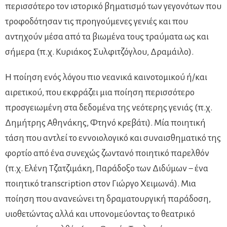
περισσότερο τον ιστορικό βηματισμό των γεγονότων που
τροφοδότησαν τις προηγούμενες γενιές και που
αντηχούν μέσα από τα βιωμένα τους τραύματα ως και
σήμερα (π.χ. Κυριάκος Συλφιτζόγλου, Δραμάιλο).
Η ποίηση ενός λόγου πιο νεανικά καινοτομικού ή/και
αιρετικού, που εκφράζει μια ποίηση περισσότερο
προσγειωμένη στα δεδομένα της νεότερης γενιάς (π.χ.
Δημήτρης Αθηνάκης, Φτηνό κρεβάτι). Μία ποιητική
τάση που αντλεί το εννοιολογικό και συναισθηματικό της
φορτίο από ένα συνεχώς ζωντανό ποιητικό παρελθόν
(π.χ. Ελένη Τζατζιμάκη, Παράδοξο των Διδύμων − ένα
ποιητικό transcription στον Γιώργο Χειμωνά). Μια
ποίηση που ανανεώνει τη δραματουργική παράδοση,
υιοθετώντας αλλά και υπονομεύοντας το θεατρικό