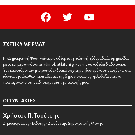
facebook
twitter
youtube
ΣΧΕΤΙΚΆ ΜΕ ΕΜΆΣ
Η «Δημοκρατική Φωνή» είναι μια αδέσμευτη πολιτική εβδομαδιαία εφημερίδα,
με το ενημερωτικό portal «dimokratikifoni.gr» να την συνοδεύει διαδικτυακά.
Ένα καινοτόμο πανηπειρωτικό εκδοτικό εγχείρημα, βασισμένο στις αρχές και στα
ιδανικά της ελεύθερης και αδέσμευτης δημοσιογραφίας, φιλοδοξώντας να
πρωταγωνιστεί στην ειδησιογραφία της περιοχής μας.
ΟΙ ΣΥΝΤΆΚΤΕΣ
Χρήστος Π. Τσούτσης
Δημοσιογράφος - Εκδότης - Διευθυντής Δημοκρατικής Φωνής