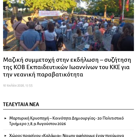
Μαζική συμμετοχή στην εκδήλωση – συζήτηση
της ΚΟΒ Εκπαιδευτικών Ιωαννίνων του ΚΚΕ για
την νεανική παραβατικότητα
10 Ιουλίου 2026, 17:55
ΤΕΛΕΥΤΑΊΑ ΝΈΑ
Μαρτυρική Κρυοπηγή – Κοινότητα Δημιουργίας- 2ο Πολιτιστικό
Τριήμερο 7,8,9 Αυγούστου 2026
Χώρος πρασίνου «Καλάμια»: Να μην αφήσουμε έναν πνεύμονα