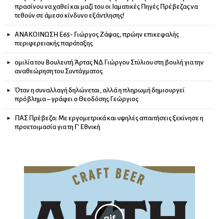
πρασίνου να χαθεί και μαζί του οι Ιαματικές Πηγές Πρέβεζας να
τεθούν σε άμεσο κίνδυνο εξάντλησης!
ΑΝΑΚΟΙΝΩΣΗ Ε65- Γιώργος Ζάψας, πρώην επικεφαλής
περιφερειακής παράταξης
ομιλία του Βουλευτή Άρτας ΝΔ Γιώργου Στύλιου στη βουλή για την
αναθεώρηση του Συντάγματος
Όταν η συναλλαγή δηλώνεται, αλλά η πληρωμή δημιουργεί
πρόβλημα – γράφει ο Θεοδόσης Γεώργιος
ΠΑΣ Πρέβεζα: Με εργομετρικά και υψηλές απαιτήσεις ξεκίνησε η
προετοιμασία για τη Γ’ Εθνική