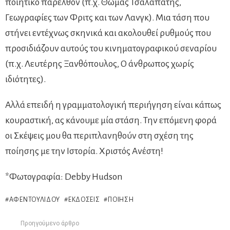
ποιητικό παρελθόν (π.χ. Θωμάς Τσαλαπάτης,
Γεωγραφίες των Φριτς και των Λανγκ). Μια τάση που
στήνει εντέχνως σκηνικά και ακολουθεί ρυθμούς που
προσιδιάζουν αυτούς του κινηματογραφικού σεναρίου
(π.χ. Λευτέρης Ξανθόπουλος, Ο άνθρωπος χωρίς
ιδιότητες).
Αλλά επειδή η γραμματολογική περιήγηση είναι κάπως
κουραστική, ας κάνουμε μία στάση. Την επόμενη φορά
οι Σκέψεις μου θα περιπλανηθούν στη σχέση της
ποίησης με την Ιστορία. Χριστός Ανέστη!
*Φωτογραφία: Debby Hudson
ΑΦΕΝΤΟΥΛΊΔΟΥ
ΕΚΔΌΣΕΙΣ
ΠΟΊΗΣΗ
Προηγούμενο άρθρο
See