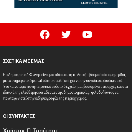
facebook
twitter
youtube
ΣΧΕΤΙΚΆ ΜΕ ΕΜΆΣ
Η «Δημοκρατική Φωνή» είναι μια αδέσμευτη πολιτική εβδομαδιαία εφημερίδα,
με το ενημερωτικό portal «dimokratikifoni.gr» να την συνοδεύει διαδικτυακά.
Ένα καινοτόμο πανηπειρωτικό εκδοτικό εγχείρημα, βασισμένο στις αρχές και στα
ιδανικά της ελεύθερης και αδέσμευτης δημοσιογραφίας, φιλοδοξώντας να
πρωταγωνιστεί στην ειδησιογραφία της περιοχής μας.
ΟΙ ΣΥΝΤΆΚΤΕΣ
Χρήστος Π. Τσούτσης