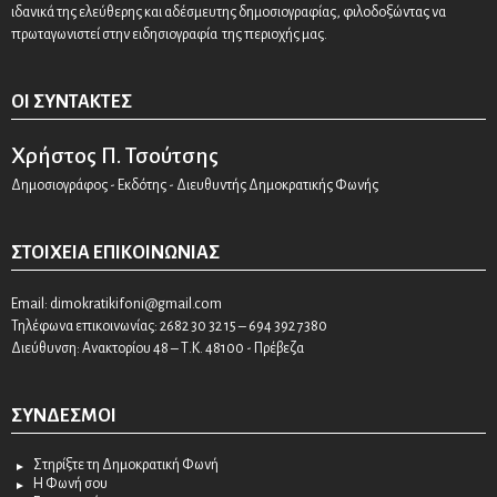
ιδανικά της ελεύθερης και αδέσμευτης δημοσιογραφίας, φιλοδοξώντας να
πρωταγωνιστεί στην ειδησιογραφία της περιοχής μας.
ΟΙ ΣΥΝΤΆΚΤΕΣ
Χρήστος Π. Τσούτσης
Δημοσιογράφος - Εκδότης - Διευθυντής Δημοκρατικής Φωνής
ΣΤΟΙΧΕΊΑ ΕΠΙΚΟΙΝΩΝΊΑΣ
Email:
dimokratikifoni@gmail.com
Τηλέφωνα επικοινωνίας: 2682 30 32 15 – 694 392 7380
Διεύθυνση: Ανακτορίου 48 – Τ.Κ. 48100 - Πρέβεζα
ΣΎΝΔΕΣΜΟΙ
Στηρίξτε τη Δημοκρατική Φωνή
Η Φωνή σου