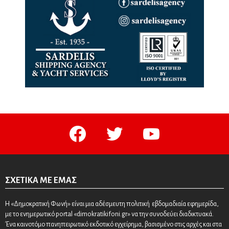
facebook
twitter
youtube
ΣΧΕΤΙΚΆ ΜΕ ΕΜΆΣ
Η «Δημοκρατική Φωνή» είναι μια αδέσμευτη πολιτική εβδομαδιαία εφημερίδα,
με το ενημερωτικό portal «dimokratikifoni.gr» να την συνοδεύει διαδικτυακά.
Ένα καινοτόμο πανηπειρωτικό εκδοτικό εγχείρημα, βασισμένο στις αρχές και στα