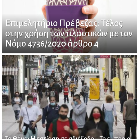
Επιμελητήριο Πρέβεζας: Τέλος
στην χρήση των πλαστικών με τον
Νόμο 4736/2020 άρθρο 4
Το Θέμα: Η εστίαση σε αδιέξοδο – Το εμπόριο