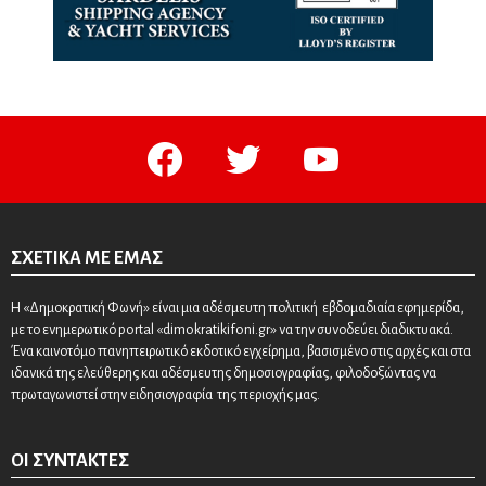
facebook
twitter
youtube
ΣΧΕΤΙΚΆ ΜΕ ΕΜΆΣ
Η «Δημοκρατική Φωνή» είναι μια αδέσμευτη πολιτική εβδομαδιαία εφημερίδα,
με το ενημερωτικό portal «dimokratikifoni.gr» να την συνοδεύει διαδικτυακά.
Ένα καινοτόμο πανηπειρωτικό εκδοτικό εγχείρημα, βασισμένο στις αρχές και στα
ιδανικά της ελεύθερης και αδέσμευτης δημοσιογραφίας, φιλοδοξώντας να
πρωταγωνιστεί στην ειδησιογραφία της περιοχής μας.
ΟΙ ΣΥΝΤΆΚΤΕΣ