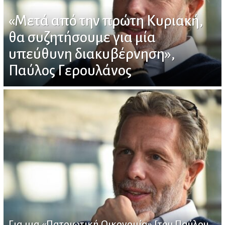
«Μετά από την πρώτη Κυριακή,
θα συζητήσουμε για μία
υπεύθυνη διακυβέρνηση»,
Παύλος Γερουλάνος
Για μια «Πατριωτική Οικονομία» [του Παύλου