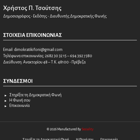
Χρήστος Π. Τσούτσης
Δημοσιογράφος - Εκδότης - Διευθυντής Δημοκρατικής Φωνής
ΣΤΟΙΧΕΊΑ ΕΠΙΚΟΙΝΩΝΊΑΣ
Email:
dimokratikifoni@gmail.com
Τηλέφωνα επικοινωνίας: 2682 30 32 15 – 694 392 7380
Διεύθυνση: Ανακτορίου 48 – Τ.Κ. 48100 - Πρέβεζα
ΣΎΝΔΕΣΜΟΙ
Στηρίξτε τη Δημοκρατική Φωνή
Η Φωνή σου
Επικοινωνία
© 2026 Manufactured By
Sociality
Στηρίξτε τη Δημοκρατική Φωνή
Η Φωνή σου
Επικοινωνία