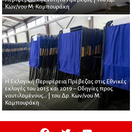
Κων/νου Μ. Καμπουράκη
Η Εκλογική Περιφέρεια Πρέβεζας στις Εθνικές
εκλογές του 2015 και 2019 – Οδηγίες προς
ναυτιλομένους… | του Δρ. Κων/νου Μ.
Καμπουράκη
facebook
twitter
youtube