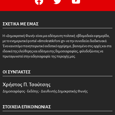
ΣΧΕΤΙΚΆ ΜΕ ΕΜΆΣ
Η «Δημοκρατική Φωνή» είναι μια αδέσμευτη πολιτική εβδομαδιαία εφημερίδα,
με το ενημερωτικό portal «dimokratikifoni.gr» να την συνοδεύει διαδικτυακά.
Ένα καινοτόμο πανηπειρωτικό εκδοτικό εγχείρημα, βασισμένο στις αρχές και στα
ιδανικά της ελεύθερης και αδέσμευτης δημοσιογραφίας, φιλοδοξώντας να
πρωταγωνιστεί στην ειδησιογραφία της περιοχής μας.
ΟΙ ΣΥΝΤΆΚΤΕΣ
Χρήστος Π. Τσούτσης
Δημοσιογράφος - Εκδότης - Διευθυντής Δημοκρατικής Φωνής
ΣΤΟΙΧΕΊΑ ΕΠΙΚΟΙΝΩΝΊΑΣ