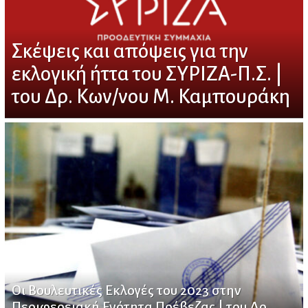
Σκέψεις και απόψεις για την
εκλογική ήττα του ΣΥΡΙΖΑ-Π.Σ. |
του Δρ. Κων/νου Μ. Καμπουράκη
Οι Βουλευτικές Εκλογές του 2023 στην
Περιφερειακή Ενότητα Πρέβεζας | του Δρ.