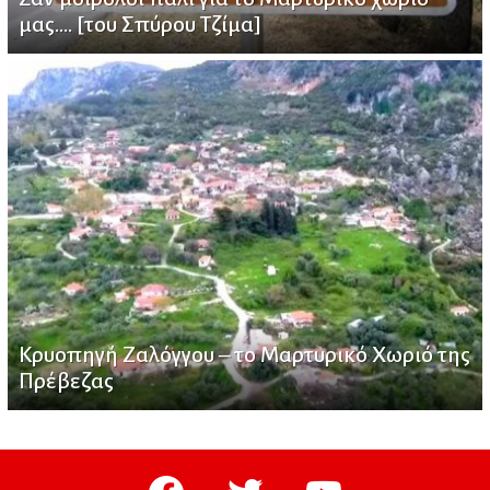
μας…. [του Σπύρου Τζίμα]
Κρυοπηγή Ζαλόγγου – το Μαρτυρικό Χωριό της
Πρέβεζας
facebook
twitter
youtube