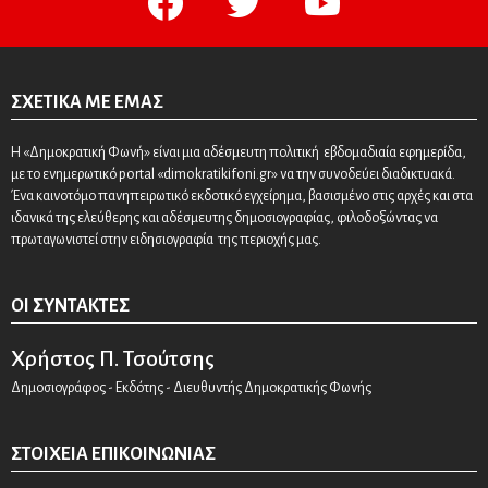
ΣΧΕΤΙΚΆ ΜΕ ΕΜΆΣ
Η «Δημοκρατική Φωνή» είναι μια αδέσμευτη πολιτική εβδομαδιαία εφημερίδα,
με το ενημερωτικό portal «dimokratikifoni.gr» να την συνοδεύει διαδικτυακά.
Ένα καινοτόμο πανηπειρωτικό εκδοτικό εγχείρημα, βασισμένο στις αρχές και στα
ιδανικά της ελεύθερης και αδέσμευτης δημοσιογραφίας, φιλοδοξώντας να
πρωταγωνιστεί στην ειδησιογραφία της περιοχής μας.
ΟΙ ΣΥΝΤΆΚΤΕΣ
Χρήστος Π. Τσούτσης
Δημοσιογράφος - Εκδότης - Διευθυντής Δημοκρατικής Φωνής
ΣΤΟΙΧΕΊΑ ΕΠΙΚΟΙΝΩΝΊΑΣ