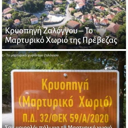
Κρυοπηγή Ζαλόγγου – Το
Μαρτυρικό Χωριό της Πρέβεζας
Σαν μοιρολόι πάλι για το Μαρτυρικό χωριό