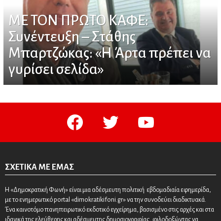
ΜΕ ΤΟΝ ΠΡΩΤΟ ΚΑΦΕ:
Συνέντευξη – Στάθης
Μπαρτζώκας: «Η Άρτα πρέπει να
γυρίσει σελίδα»
facebook
twitter
youtube
ΣΧΕΤΙΚΆ ΜΕ ΕΜΆΣ
Η «Δημοκρατική Φωνή» είναι μια αδέσμευτη πολιτική εβδομαδιαία εφημερίδα,
με το ενημερωτικό portal «dimokratikifoni.gr» να την συνοδεύει διαδικτυακά.
Ένα καινοτόμο πανηπειρωτικό εκδοτικό εγχείρημα, βασισμένο στις αρχές και στα
ιδανικά της ελεύθερης και αδέσμευτης δημοσιογραφίας, φιλοδοξώντας να