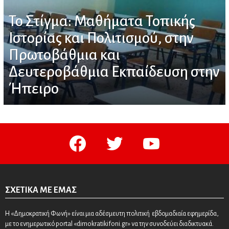
Το Στίγμα: Μαθήματα Τοπικής
Ιστορίας και Πολιτισμού, στην
Πρωτοβάθμια και
Δευτεροβάθμια Εκπαίδευση στην
Ήπειρο
facebook
twitter
youtube
ΣΧΕΤΙΚΆ ΜΕ ΕΜΆΣ
Η «Δημοκρατική Φωνή» είναι μια αδέσμευτη πολιτική εβδομαδιαία εφημερίδα,
με το ενημερωτικό portal «dimokratikifoni.gr» να την συνοδεύει διαδικτυακά.