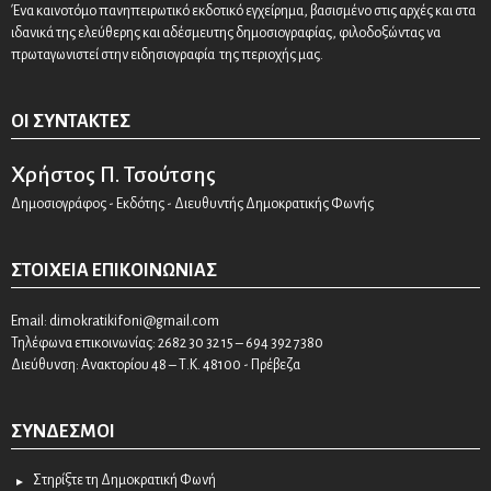
Ένα καινοτόμο πανηπειρωτικό εκδοτικό εγχείρημα, βασισμένο στις αρχές και στα
ιδανικά της ελεύθερης και αδέσμευτης δημοσιογραφίας, φιλοδοξώντας να
πρωταγωνιστεί στην ειδησιογραφία της περιοχής μας.
ΟΙ ΣΥΝΤΆΚΤΕΣ
Χρήστος Π. Τσούτσης
Δημοσιογράφος - Εκδότης - Διευθυντής Δημοκρατικής Φωνής
ΣΤΟΙΧΕΊΑ ΕΠΙΚΟΙΝΩΝΊΑΣ
Email:
dimokratikifoni@gmail.com
Τηλέφωνα επικοινωνίας: 2682 30 32 15 – 694 392 7380
Διεύθυνση: Ανακτορίου 48 – Τ.Κ. 48100 - Πρέβεζα
ΣΎΝΔΕΣΜΟΙ
Στηρίξτε τη Δημοκρατική Φωνή