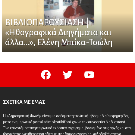
ΒΙΒΛΙΟΠΑΡΟΥΣΙΑΣΗ |
«Ηθογραφικά Διηγήματα και
άλλα…», Ελένη Μπίκα-Τσώλη
facebook
twitter
youtube
ΣΧΕΤΙΚΆ ΜΕ ΕΜΆΣ
Η «Δημοκρατική Φωνή» είναι μια αδέσμευτη πολιτική εβδομαδιαία εφημερίδα,
με το ενημερωτικό portal «dimokratikifoni.gr» να την συνοδεύει διαδικτυακά.
Ένα καινοτόμο πανηπειρωτικό εκδοτικό εγχείρημα, βασισμένο στις αρχές και στα
ιδανικά της ελεύθερης και αδέσμευτης δημοσιογραφίας, φιλοδοξώντας να