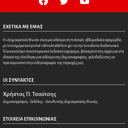
ΣΧΕΤΙΚΆ ΜΕ ΕΜΆΣ
Η «Δημοκρατική Φωνή» είναι μια αδέσμευτη πολιτική εβδομαδιαία εφημερίδα,
με το ενημερωτικό portal «dimokratikifoni.gr» να την συνοδεύει διαδικτυακά.
Ένα καινοτόμο πανηπειρωτικό εκδοτικό εγχείρημα, βασισμένο στις αρχές και στα
ιδανικά της ελεύθερης και αδέσμευτης δημοσιογραφίας, φιλοδοξώντας να
πρωταγωνιστεί στην ειδησιογραφία της περιοχής μας.
ΟΙ ΣΥΝΤΆΚΤΕΣ
Χρήστος Π. Τσούτσης
Δημοσιογράφος - Εκδότης - Διευθυντής Δημοκρατικής Φωνής
ΣΤΟΙΧΕΊΑ ΕΠΙΚΟΙΝΩΝΊΑΣ