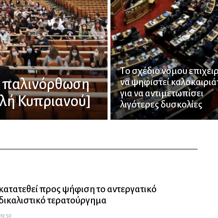
Tο σχέδιο νόμου επιχειρ
 Η παλινόρθωση
να ψηφιστεί καλοκαιριά
για να αντιμετωπίσει
ελή Κυπριανού]
λιγότερες δυσκολίες
κατατεθεί προς ψήφιση το αντεργατικό
δικαλιστικό τερατούργημα
 19:50