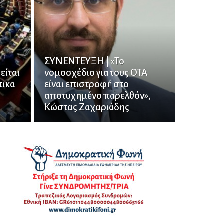
ΣΥΝΕΝΤΕΥΞΗ | «Το
είται
νομοσχέδιο για τους ΟΤΑ
τικα
είναι επιστροφή στο
αποτυχημένο παρελθόν»,
Κώστας Ζαχαριάδης