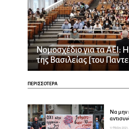
Νομοσχέδιο για τα ΑΕΙ:
της Βασιλείας [του Παντ
ΠΕΡΙΣΣΌΤΕΡΑ
Να μην 
αντισυν
17 Μαΐου 2021,