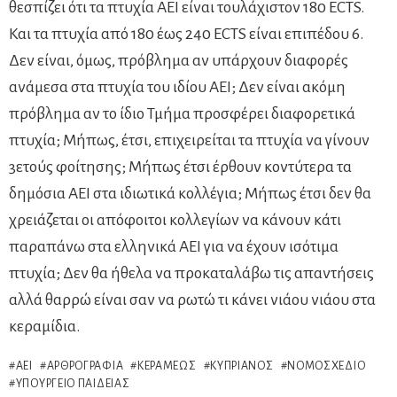
θεσπίζει ότι τα πτυχία ΑΕΙ είναι τουλάχιστον 180 ECTS.
Και τα πτυχία από 180 έως 240 ECTS είναι επιπέδου 6.
Δεν είναι, όμως, πρόβλημα αν υπάρχουν διαφορές
ανάμεσα στα πτυχία του ιδίου ΑΕΙ; Δεν είναι ακόμη
πρόβλημα αν το ίδιο Τμήμα προσφέρει διαφορετικά
πτυχία; Μήπως, έτσι, επιχειρείται τα πτυχία να γίνουν
3ετούς φοίτησης; Μήπως έτσι έρθουν κοντύτερα τα
δημόσια ΑΕΙ στα ιδιωτικά κολλέγια; Μήπως έτσι δεν θα
χρειάζεται οι απόφοιτοι κολλεγίων να κάνουν κάτι
παραπάνω στα ελληνικά ΑΕΙ για να έχουν ισότιμα
πτυχία; Δεν θα ήθελα να προκαταλάβω τις απαντήσεις
αλλά θαρρώ είναι σαν να ρωτώ τι κάνει νιάου νιάου στα
κεραμίδια.
ΑΕΙ
ΑΡΘΡΟΓΡΑΦΊΑ
ΚΕΡΑΜΈΩΣ
ΚΥΠΡΙΑΝΌΣ
ΝΟΜΟΣΧΈΔΙΟ
ΥΠΟΥΡΓΕΊΟ ΠΑΙΔΕΊΑΣ