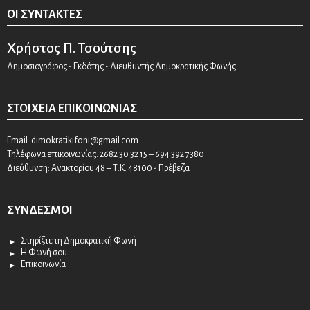
ΟΙ ΣΥΝΤΆΚΤΕΣ
Χρήστος Π. Τσούτσης
Δημοσιογράφος - Εκδότης - Διευθυντής Δημοκρατικής Φωνής
ΣΤΟΙΧΕΊΑ ΕΠΙΚΟΙΝΩΝΊΑΣ
Email:
dimokratikifoni@gmail.com
Τηλέφωνα επικοινωνίας: 2682 30 32 15 – 694 392 7380
Διεύθυνση: Ανακτορίου 48 – Τ.Κ. 48100 - Πρέβεζα
ΣΎΝΔΕΣΜΟΙ
Στηρίξτε τη Δημοκρατική Φωνή
Η Φωνή σου
Επικοινωνία