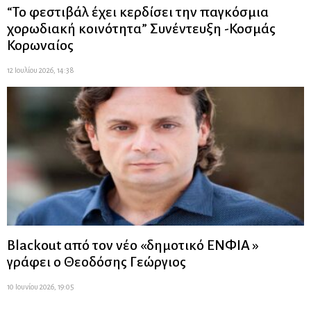
“Το φεστιβάλ έχει κερδίσει την παγκόσμια
χορωδιακή κοινότητα” Συνέντευξη -Κοσμάς
Κορωναίος
12 Ιουλίου 2026, 14:38
Blackout από τον νέο «δημοτικό ΕΝΦΙΑ »
γράφει ο Θεοδόσης Γεώργιος
10 Ιουνίου 2026, 19:05