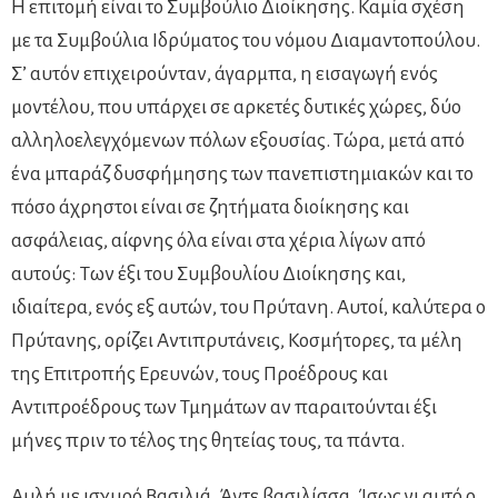
Η επιτομή είναι το Συμβούλιο Διοίκησης. Καμία σχέση
με τα Συμβούλια Ιδρύματος του νόμου Διαμαντοπούλου.
Σ’ αυτόν επιχειρούνταν, άγαρμπα, η εισαγωγή ενός
μοντέλου, που υπάρχει σε αρκετές δυτικές χώρες, δύο
αλληλοελεγχόμενων πόλων εξουσίας. Τώρα, μετά από
ένα μπαράζ δυσφήμησης των πανεπιστημιακών και το
πόσο άχρηστοι είναι σε ζητήματα διοίκησης και
ασφάλειας, αίφνης όλα είναι στα χέρια λίγων από
αυτούς: Των έξι του Συμβουλίου Διοίκησης και,
ιδιαίτερα, ενός εξ αυτών, του Πρύτανη. Αυτοί, καλύτερα ο
Πρύτανης, ορίζει Αντιπρυτάνεις, Κοσμήτορες, τα μέλη
της Επιτροπής Ερευνών, τους Προέδρους και
Αντιπροέδρους των Τμημάτων αν παραιτούνται έξι
μήνες πριν το τέλος της θητείας τους, τα πάντα.
Αυλή με ισχυρό Βασιλιά. Άντε βασιλίσσα. Ίσως γι αυτό ο