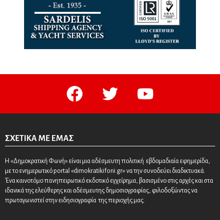
facebook
twitter
youtube
ΣΧΕΤΙΚΆ ΜΕ ΕΜΆΣ
Η «Δημοκρατική Φωνή» είναι μια αδέσμευτη πολιτική εβδομαδιαία εφημερίδα,
με το ενημερωτικό portal «dimokratikifoni.gr» να την συνοδεύει διαδικτυακά.
Ένα καινοτόμο πανηπειρωτικό εκδοτικό εγχείρημα, βασισμένο στις αρχές και στα
ιδανικά της ελεύθερης και αδέσμευτης δημοσιογραφίας, φιλοδοξώντας να
πρωταγωνιστεί στην ειδησιογραφία της περιοχής μας.