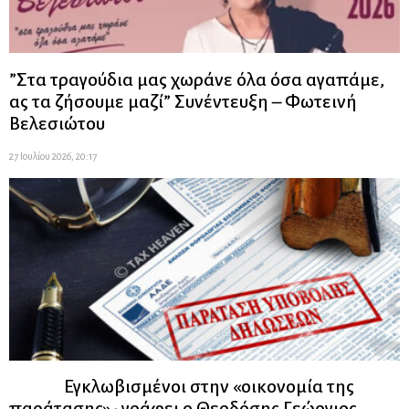
”Στα τραγούδια μας χωράνε όλα όσα αγαπάμε,
ας τα ζήσουμε μαζί” Συνέντευξη – Φωτεινή
Βελεσιώτου
27 Ιουλίου 2026, 20:17
Εγκλωβισμένοι στην «οικονομία της
παράτασης»- γράφει ο Θεοδόσης Γεώργιος