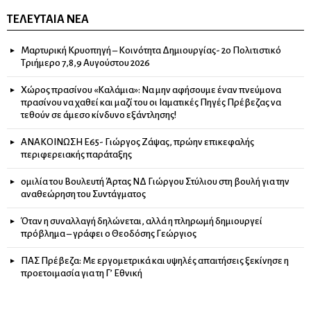
ΤΕΛΕΥΤΑΊΑ ΝΈΑ
Μαρτυρική Κρυοπηγή – Κοινότητα Δημιουργίας- 2ο Πολιτιστικό
Τριήμερο 7,8,9 Αυγούστου 2026
Χώρος πρασίνου «Καλάμια»: Να μην αφήσουμε έναν πνεύμονα
πρασίνου να χαθεί και μαζί του οι Ιαματικές Πηγές Πρέβεζας να
τεθούν σε άμεσο κίνδυνο εξάντλησης!
ΑΝΑΚΟΙΝΩΣΗ Ε65- Γιώργος Ζάψας, πρώην επικεφαλής
περιφερειακής παράταξης
ομιλία του Βουλευτή Άρτας ΝΔ Γιώργου Στύλιου στη βουλή για την
αναθεώρηση του Συντάγματος
Όταν η συναλλαγή δηλώνεται, αλλά η πληρωμή δημιουργεί
πρόβλημα – γράφει ο Θεοδόσης Γεώργιος
ΠΑΣ Πρέβεζα: Με εργομετρικά και υψηλές απαιτήσεις ξεκίνησε η
προετοιμασία για τη Γ’ Εθνική