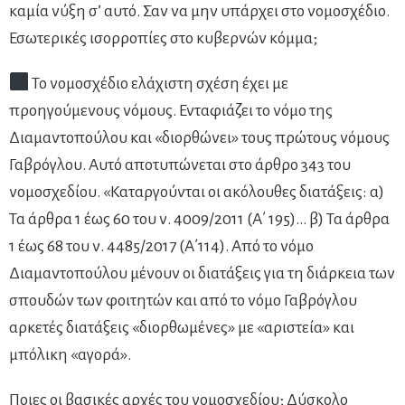
καμία νύξη σ’ αυτό. Σαν να μην υπάρχει στο νομοσχέδιο.
Εσωτερικές ισορροπίες στο κυβερνών κόμμα;
Το νομοσχέδιο ελάχιστη σχέση έχει με
προηγούμενους νόμους. Ενταφιάζει το νόμο της
Διαμαντοπούλου και «διορθώνει» τους πρώτους νόμους
Γαβρόγλου. Αυτό αποτυπώνεται στο άρθρο 343 του
νομοσχεδίου. «Καταργούνται οι ακόλουθες διατάξεις: α)
Τα άρθρα 1 έως 60 του ν. 4009/2011 (Α΄ 195)… β) Τα άρθρα
1 έως 68 του ν. 4485/2017 (Α΄114). Από το νόμο
Διαμαντοπούλου μένουν οι διατάξεις για τη διάρκεια των
σπουδών των φοιτητών και από το νόμο Γαβρόγλου
αρκετές διατάξεις «διορθωμένες» με «αριστεία» και
μπόλικη «αγορά».
Ποιες οι βασικές αρχές του νομοσχεδίου; Δύσκολο