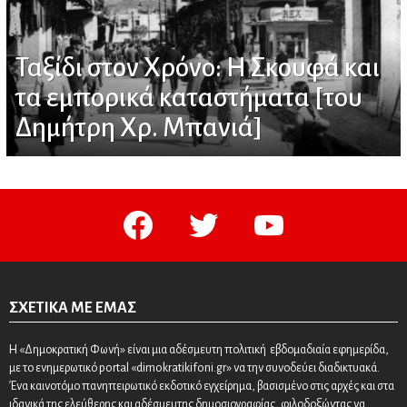
Ταξίδι στον Χρόνο: Η Σκουφά και
τα εμπορικά καταστήματα [του
Δημήτρη Χρ. Μπανιά]
facebook
twitter
youtube
ΣΧΕΤΙΚΆ ΜΕ ΕΜΆΣ
Η «Δημοκρατική Φωνή» είναι μια αδέσμευτη πολιτική εβδομαδιαία εφημερίδα,
με το ενημερωτικό portal «dimokratikifoni.gr» να την συνοδεύει διαδικτυακά.
Ένα καινοτόμο πανηπειρωτικό εκδοτικό εγχείρημα, βασισμένο στις αρχές και στα
ιδανικά της ελεύθερης και αδέσμευτης δημοσιογραφίας, φιλοδοξώντας να