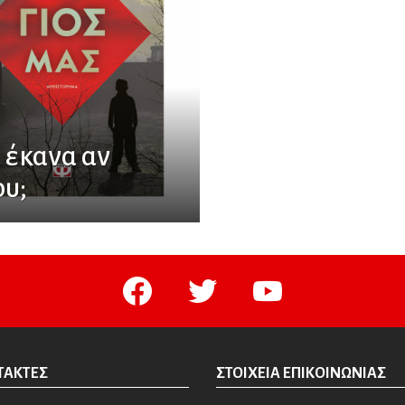
 έκανα αν
ου;
facebook
twitter
youtube
ΤΆΚΤΕΣ
ΣΤΟΙΧΕΊΑ ΕΠΙΚΟΙΝΩΝΊΑΣ