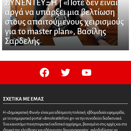
ΣΥΝΕΝΤΕΥΞΗ | «Ποτέ δεν είναι
αργά να υπάρξει μια βελτίωση
στους απαιτούμενους χειρισμούς
για το master plan», Βασίλης
Σαρδελής
facebook
twitter
youtube
ΣΧΕΤΙΚΆ ΜΕ ΕΜΆΣ
Η «Δημοκρατική Φωνή» είναι μια αδέσμευτη πολιτική εβδομαδιαία εφημερίδα,
με το ενημερωτικό portal «dimokratikifoni.gr» να την συνοδεύει διαδικτυακά.
Ένα καινοτόμο πανηπειρωτικό εκδοτικό εγχείρημα, βασισμένο στις αρχές και στα
ιδανικά της ελεύθερης και αδέσμευτης δημοσιογραφίας, φιλοδοξώντας να