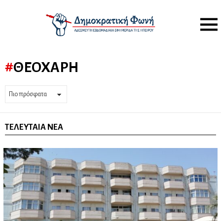
Menu
ΘΕΟΧΆΡΗ
ΤΕΛΕΥΤΑΊΑ ΝΈΑ