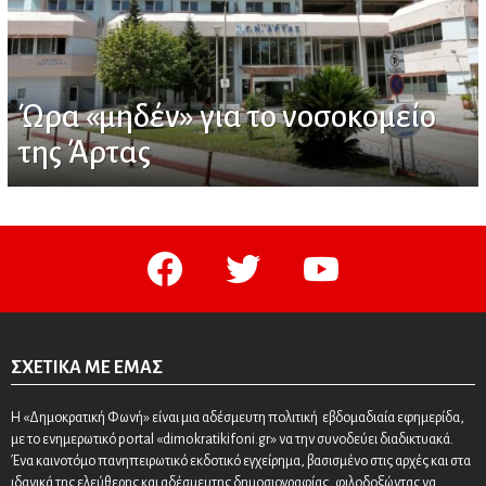
Ώρα «μηδέν» για το νοσοκομείο
της Άρτας
facebook
twitter
youtube
ΣΧΕΤΙΚΆ ΜΕ ΕΜΆΣ
Η «Δημοκρατική Φωνή» είναι μια αδέσμευτη πολιτική εβδομαδιαία εφημερίδα,
με το ενημερωτικό portal «dimokratikifoni.gr» να την συνοδεύει διαδικτυακά.
Ένα καινοτόμο πανηπειρωτικό εκδοτικό εγχείρημα, βασισμένο στις αρχές και στα
ιδανικά της ελεύθερης και αδέσμευτης δημοσιογραφίας, φιλοδοξώντας να