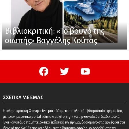
Βιβλιοκριτική: «Το βουνό της
σιωπής» Βαγγέλης Κούτας
facebook
twitter
youtube
ΣΧΕΤΙΚΆ ΜΕ ΕΜΆΣ
Η «Δημοκρατική Φωνή» είναι μια αδέσμευτη πολιτική εβδομαδιαία εφημερίδα,
με το ενημερωτικό portal «dimokratikifoni.gr» να την συνοδεύει διαδικτυακά.
Ένα καινοτόμο πανηπειρωτικό εκδοτικό εγχείρημα, βασισμένο στις αρχές και στα
ιδανικά της ελεύθερης και αδέσμευτης δημοσιογραφίας, φιλοδοξώντας να