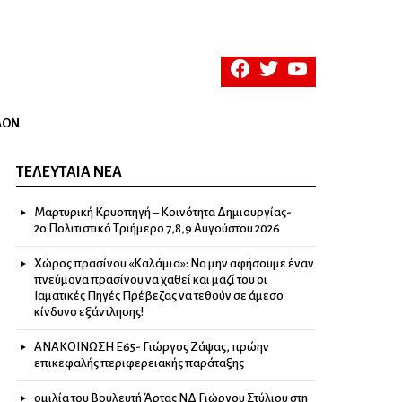
facebook
twitter
youtube
ΛΟΝ
ΤΕΛΕΥΤΑΊΑ ΝΈΑ
Μαρτυρική Κρυοπηγή – Κοινότητα Δημιουργίας-
2ο Πολιτιστικό Τριήμερο 7,8,9 Αυγούστου 2026
Χώρος πρασίνου «Καλάμια»: Να μην αφήσουμε έναν
πνεύμονα πρασίνου να χαθεί και μαζί του οι
Ιαματικές Πηγές Πρέβεζας να τεθούν σε άμεσο
κίνδυνο εξάντλησης!
ΑΝΑΚΟΙΝΩΣΗ Ε65- Γιώργος Ζάψας, πρώην
επικεφαλής περιφερειακής παράταξης
ομιλία του Βουλευτή Άρτας ΝΔ Γιώργου Στύλιου στη