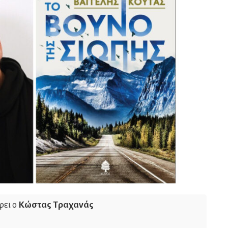
φει ο
Κώστας Τραχανάς