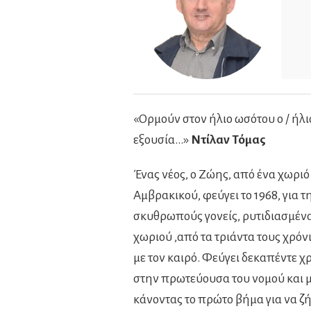
«Ορμούν στον ήλιο ωσότου ο / ήλιος
εξουσία…»
Ντίλαν Τόμας
Ένας νέος, ο Ζώης, από ένα χωριό
Αμβρακικού, φεύγει το 1968, για 
σκυθρωπούς γονείς, ρυτιδιασμένα
χωριού ,από τα τριάντα τους χρό
με τον καιρό. Φεύγει δεκαπέντε χ
στην πρωτεύουσα του νομού και μ
κάνοντας το πρώτο βήμα για να ζήσ