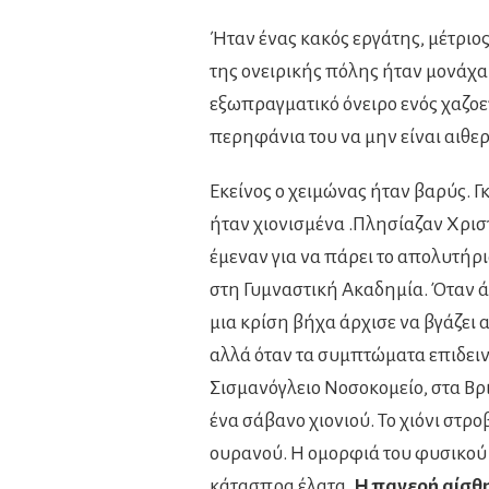
Ήταν ένας κακός εργάτης, μέτριος
της ονειρικής πόλης ήταν μονάχα 
εξωπραγματικό όνειρο ενός χαζο
περηφάνια του να μην είναι αιθερ
Εκείνος ο χειμώνας ήταν βαρύς. 
ήταν χιονισμένα .Πλησίαζαν Χριστ
έμεναν για να πάρει το απολυτήρι
στη Γυμναστική Ακαδημία. Όταν ά
μια κρίση βήχα άρχισε να βγάζει 
αλλά όταν τα συμπτώματα επιδει
Σισμανόγλειο Νοσοκομείο, στα Βρι
ένα σάβανο χιονιού. Το χιόνι στρο
ουρανού. Η ομορφιά του φυσικού τ
κάτασπρα έλατα.
Η παγερή αίσθη