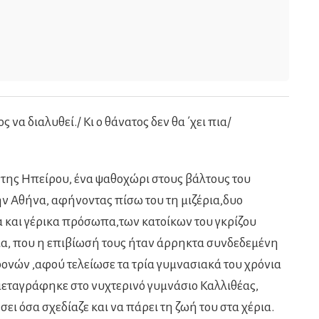
 να διαλυθεί./ Κι ο θάνατος δεν θα ΄χει πια/
 της Ηπείρου, ένα ψαθοχώρι στους βάλτους του
την Αθήνα, αφήνοντας πίσω του τη μιζέρια,δυο
 και γέρικα πρόσωπα,των κατοίκων του γκρίζου
νια, που η επιβίωσή τους ήταν άρρηκτα συνδεδεμένη
ρονών ,αφού τελείωσε τα τρία γυμνασιακά του χρόνια
εταγράφηκε στο νυχτερινό γυμνάσιο Καλλιθέας,
ει όσα σχεδίαζε και να πάρει τη ζωή του στα χέρια.