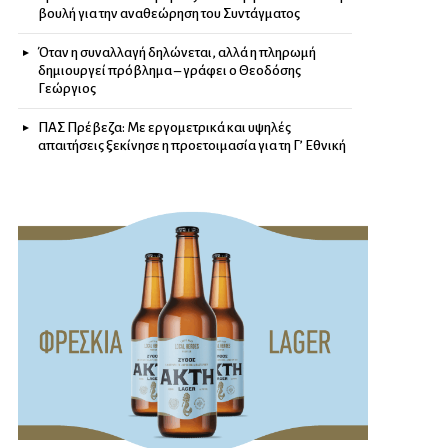
βουλή για την αναθεώρηση του Συντάγματος
Όταν η συναλλαγή δηλώνεται, αλλά η πληρωμή
δημιουργεί πρόβλημα – γράφει ο Θεοδόσης
Γεώργιος
ΠΑΣ Πρέβεζα: Με εργομετρικά και υψηλές
απαιτήσεις ξεκίνησε η προετοιμασία για τη Γ’ Εθνική