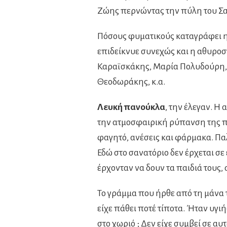
Ζώης περνώντας την πύλη του Σα
Πόσους φυματικούς καταγράφει η
επιδείκνυε συνεχώς και η αθυροστο
Καραϊσκάκης, Μαρία Πολυδούρη, 
Θεοδωράκης, κ.α.
Λευκή πανούκλα
, την έλεγαν. Η
την ατμοσφαιρική ρύπανση της πό
φαγητό, ανέσεις και φάρμακα. Π
Εδώ στο σανατόριο δεν έρχεται σ
έρχονταν να δουν τα παιδιά τους, 
Το γράμμα που ήρθε από τη μάνα
είχε πάθει ποτέ τίποτα. Ήταν υγιή
στο χωριό ; Δεν είχε συμβεί σε α