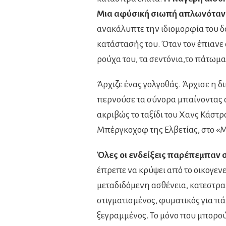
Μια αφύσική σιωπή απλωνόταν
ανακάλυπτε την ιδιομορφία του δ
κατάστασής του. Όταν τον έπιανε 
ρούχα του, τα σεντόνια,το πάτωμα
Άρχιζε ένας γολγοθάς. Άρχισε η δ
περνούσε τα σύνορα μπαίνοντας 
ακριβώς το ταξίδι του Χανς Κάστρ
Μπέργκοχοφ της Ελβετίας, στο «
Όλες οι ενδείξεις παρέπεμπαν 
έπρεπε να κρύψει από το οικογενε
μεταδιδόμενη ασθένεια, κατεστρα
στιγματισμένος, φυματικός για πά
ξεγραμμένος. Το μόνο που μπορούσε