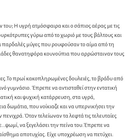
 του; Η υγρή ατμόσφαιρα και ο σάπιος αέρας με τις
ουρκότρυπες γύρω από το χωριό με τους βάλτους και
ι παρδαλές μύγες που ρουφούσαν το αίμα από τη
υριάδες θανατηφόρα κουνούπια που αρρώσταιναν τους
νες.Το πρωί κακοπληρωμένες δουλειές, το βράδυ από
ρινό γυμνάσιο. Έπρεπε να αντισταθεί στην εντατική
τική και ψυχική κατάρρευση, στα υγρά,
ια δωμάτια, που νοίκιαζε και να υπερνικήσει την
αν πενιχρά. Όταν τελείωναν τα λεφτά τις τελευταίες
με…ψωμί, να ξεγελάσει την πείνα του.Έπρεπε να
 αίσθημα αποτυχίας. Είχε υποχρέωση να πετύχει.