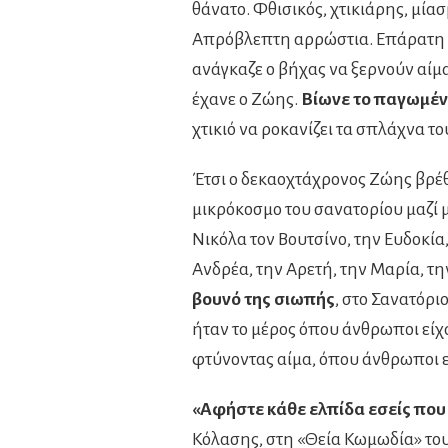
θάνατο. Φθισικός, χτικιάρης, μί
Απρόβλεπτη αρρώστια. Επάρατη νό
ανάγκαζε ο βήχας να ξερνούν αίμα.
έχανε ο Ζώης.
Βίωνε το παγωμένο
χτικιό να ροκανίζει τα σπλάχνα το
Έτσι ο δεκαοχτάχρονος Ζώης βρέ
μικρόκοσμο του σανατορίου μαζί με
Νικόλα τον Βουτσίνο, την Ευδοκία,
Ανδρέα, την Αρετή, την Μαρία, τη
βουνό της σιωπής
, στο Σανατόρι
ήταν το μέρος όπου άνθρωποι είχ
φτύνοντας αίμα, όπου άνθρωποι ε
«Αφήστε κάθε ελπίδα εσείς που
Κόλασης, στη «Θεία Κωμωδία» του