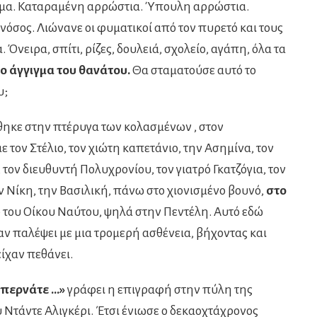
ασμα. Καταραμένη αρρώστια. Ύπουλη αρρώστια.
σος. Λιώνανε οι φυματικοί από τον πυρετό και τους
 Όνειρα, σπίτι, ρίζες, δουλειά, σχολείο, αγάπη, όλα τα
 άγγιγμα του θανάτου.
Θα σταματούσε αυτό το
υ;
θηκε στην πτέρυγα των κολασμένων , στον
 τον Στέλιο, τον χιώτη καπετάνιο, την Ασημίνα, τον
 τον διευθυντή Πολυχρονίου, τον γιατρό Γκατζόγια, τον
ν Νίκη, την Βασιλική, πάνω στο χιονισμένο βουνό,
στο
ο του Οίκου Ναύτου, ψηλά στην Πεντέλη. Αυτό εδώ
αν παλέψει με μια τρομερή ασθένεια, βήχοντας και
ίχαν πεθάνει.
 περνάτε …»
γράφει η επιγραφή στην πύλη της
 Ντάντε Αλιγκέρι. Έτσι ένιωσε ο δεκαοχτάχρονος