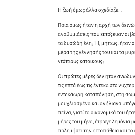
Η ζωή όμως άλλα σχεδίαζε…
Ποια όμως ήταν η αρχή των δεινών
αναθυμιάσεις που εκτόξευαν οι β
τα δυσώδη έλη; Ή, μήπως, ήταν ο
μέρα της γέννησής του και τα μ
ντόπιους κατοίκους;
Οι πρώτες μέρες δεν ήταν ανώδυ
τις επτά έως τις έντεκα στο νυχτε
εντεκάωρη καταπόνηση, στη σωμα
μουχλιασμένα και ανήλιαγα υπόγε
πείνα, γιατί τα οικονομικά του ήτ
μέρες του μήνα, έτρωγε λεμόνια 
πολεμήσει την ηττοπάθεια και το