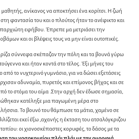
 μαθητής, ανίκανος να αποκτήσει ένα κορίτσι. Η ζωή
στη φαντασία του και ο πλούτος ήταν το ανέφικτο και
επαρχιώτη εφήβου. Έπρεπε μα μετριάσει την
οβάμων και οι βλέψεις τους να μην είναι ουτοπικές.
Γκρίζα σύννεφα σκέπαζαν την πόλη και τα βουνά γύρω
ούγεννα και ήταν κοντά στο τέλος. Έξι μήνες του
ο από το νυχτερινό γυμνάσιο, για να δώσει εξετάσεις
ρχισαν αδυναμία, πυρετός και επίμονος βήχας και σε
από το στόμα του αίμα .Στην αρχή δεν έδωσε σημασία,
νώθηκαν κατέληξε μια παγωμένη μέρα στο
λήσσια. Το βουνό του θάμπωσε τα μάτια, χαμένο σε
βιλίζεται εκεί έξω ,αχανής η έκταση του ατσαλόγκριζου
οπίου: οι χιονοσκέπαστες κορυφές, το δάσος με τα
ση του νοσοκομείου πλάι πλάι με την ομορφιά…