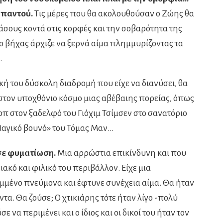
 παντού.
Τις μέρες που θα ακολουθούσαν ο Ζώης θα
άσους κοντά στις κορφές και την σοβαρότητα της
ο βήχας άρχιζε να ξερνά αίμα πλημμυρίζοντας τα
.
ική του δύσκολη διαδρομή που είχε να διανύσει, θα
στον υποχθόνιο κόσμο μιας αβέβαιης πορείας, όπως
οπ στον ξαδελφό του Γιόχιμ Τσίμσεν στο σανατόριο
Μαγικό βουνό» του Τόμας Μαν…
σε φυματίωση.
Μια αρρώστια επικίνδυνη και που
ιακό και φιλικό του περιβάλλον. Είχε μια
μμένο πνεύμονα και έφτυνε συνέχεια αίμα. Θα ήταν
ντα. Θα ζούσε; Ο χτικιάρης τότε ήταν λίγο -πολύ
 να περιμένει και ο ίδιος και οι δικοί του ήταν τον