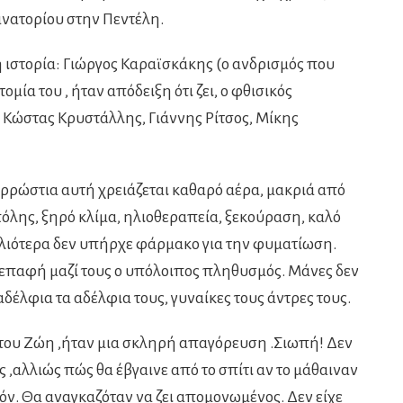
νατορίου στην Πεντέλη.
 ιστορία: Γιώργος Καραϊσκάκης (ο ανδρισμός που
μία του , ήταν απόδειξη ότι ζει, ο φθισικός
Κώστας Κρυστάλλης, Γιάννης Ρίτσος, Μίκης
 αρρώστια αυτή χρειάζεται καθαρό αέρα, μακριά από
λης, ξηρό κλίμα, ηλιοθεραπεία, ξεκούραση, καλό
αλιότερα δεν υπήρχε φάρμακο για την φυματίωση.
ε επαφή μαζί τους ο υπόλοιπος πληθυσμός. Μάνες δεν
αδέλφια τα αδέλφια τους, γυναίκες τους άντρες τους.
 του Ζώη ,ήταν μια σκληρή απαγόρευση .Σιωπή! Δεν
ς ,αλλιώς πώς θα έβγαινε από το σπίτι αν το μάθαιναν
υτόν. Θα αναγκαζόταν να ζει απομονωμένος. Δεν είχε