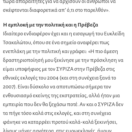
τώρα απαραίτητες για να αρχίσουν οι άνθρωποι να
σκέφτονται διαφορετικά απ’ ό,τι στο παρελθόν».
Η εμπλοκή με την πολιτική και η Πρέβεζα
Ιδιαίτερο ενδιαφέρον έχει και η εισαγωγή του Ευκλείδη
Τσακαλώτου, όπου σε ένα σημείο αναφέρει πως
ενεπλάκη με την πολιτική και γράφει: «Η πιο άμεση
δραστηριοποίησή μου ξεκίνησε με την πρόσκληση να
είμαι υποψήφιος με τον ΣΥΡΙΖΑ στην Πρέβεζα στις
εθνικές εκλογές του 2004 (και στη συνέχεια ξανά το
2007). Είναι δύσκολο να αποτυπώσω σήμερα τον
ενθουσιασμό εκείνης της εκστρατείας, αλλά ήταν μια
εμπειρία που δεν θα ξεχάσω ποτέ. Αν και ο ΣΥΡΙΖΑ δεν
τα πήγε τόσο καλά στις εκλογές, και στη συνέχεια
φάνηκε να καταρρέει προτού καλά-καλά ξεκινήσει,
λίγους μήνες αργότερα, στις ευρωεκλογές, ήμουν