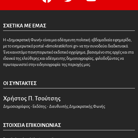
ΣΧΕΤΙΚΆ ΜΕ ΕΜΆΣ
Η «Δημοκρατική Φωνή» είναι μια αδέσμευτη πολιτική εβδομαδιαία εφημερίδα,
με το ενημερωτικό portal «dimokratikifoni.gr» να την συνοδεύει διαδικτυακά.
Ένα καινοτόμο πανηπειρωτικό εκδοτικό εγχείρημα, βασισμένο στις αρχές και στα
ιδανικά της ελεύθερης και αδέσμευτης δημοσιογραφίας, φιλοδοξώντας να
πρωταγωνιστεί στην ειδησιογραφία της περιοχής μας.
ΟΙ ΣΥΝΤΆΚΤΕΣ
Χρήστος Π. Τσούτσης
Δημοσιογράφος - Εκδότης - Διευθυντής Δημοκρατικής Φωνής
ΣΤΟΙΧΕΊΑ ΕΠΙΚΟΙΝΩΝΊΑΣ