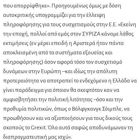
που απορρίφθηκε». Προηγουμένως όμως με δόση
αυτοκριτικής υπογραμμίζει για την έλλειψη
πληροφόρησης για τους συσχετισμούς στην Ε.Ε. «Εκείνη
την εποχή, πολλοί από εμάς στον ΣΥΡΙΖΑ κάναμε λάθος
εκτιμήσεις (εν μέρει επειδή η Αριστερά ήταν πάντα
αποκλεισμένη από τα συστήματα εξουσίας και
πληροφόρησης) όσον αφορά τόσο τον συσχετισμό
δυνάμεων στην Ευρώπη –και ιδίως την απόλυτη
προτεραιότητα να αποτραπεί το ενδεχόμενο η Ελλάδα να
γίνει παράδειγμα για όποιον θα σκεφτόταν καν να
αμφισβητήσει την πολιτική λιτότητας –όσο και την
προθυμία πολιτικών, όπως ο Βόλφγκανγκ Σόιμπλε, να
προωθήσουν και να αξιοποιήσουν για τους δικούς τους
σκοπούς το Grexit. Όλα αυτά σαφώς αποδυνάμωναν τη
διαπραγματευτική μας ισχύ».