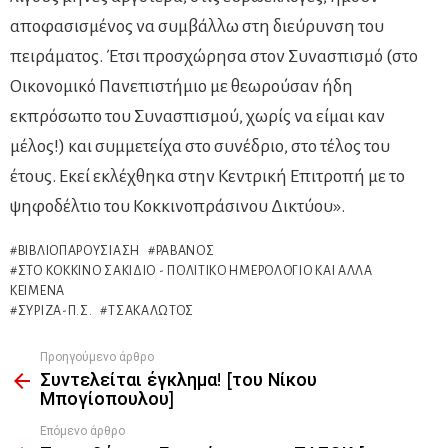
αποφασισμένος να συμβάλλω στη διεύρυνση του
πειράματος. Έτσι προσχώρησα στον Συνασπισμό (στο
Οικονομικό Πανεπιστήμιο με θεωρούσαν ήδη
εκπρόσωπο του Συνασπισμού, χωρίς να είμαι καν
μέλος!) και συμμετείχα στο συνέδριο, στο τέλος του
έτους. Εκεί εκλέχθηκα στην Κεντρική Επιτροπή με το
ψηφοδέλτιο του Κοκκινοπράσινου Δικτύου».
ΒΙΒΛΙΟΠΑΡΟΥΣΊΑΣΗ
ΡΑΒΑΝΌΣ
ΣΤΟ ΚΌΚΚΙΝΟ ΣΑΚΊΔΙΟ - ΠΟΛΙΤΙΚΌ ΗΜΕΡΟΛΌΓΙΟ ΚΑΙ ΆΛΛΑ
ΚΕΊΜΕΝΑ
ΣΥΡΙΖΑ-Π.Σ.
ΤΣΑΚΑΛΏΤΟΣ
Προηγούμενο άρθρο
See
Συντελείται έγκλημα! [του Νίκου
more
Μπογίοπουλου]
Επόμενο άρθρο