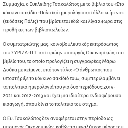
Συμμαχία, ο Ευκλείδης Τσακαλώτος με το βιβλίο του «Στο
κόκκινο σακίδιο -Πολιτικό ημερολόγιο και άλλα κείμενα»
(εκδόσεις Πόλις) που βρίσκεται εδώ και λίγα 24ωρα στις
προθήκες των βιβλιοπωλείων.
Ο συμπατριώτης μας, κοινοβουλευτικός εκπρόσωπος
του ΣΥΡΙΖΑ-Π.Σ. και πρώην υπουργός Οικονομικών, στο
βιβλίο του, το οποίο προλογίζει η συγγραφέας Μάρω
Δούκα με κείμενο, υπό τον τίτλο: «Ο άνθρωπος που
υποστήριξε το κόκκινο σακίδιό του», συμπεριλαμβάνει
τα πολιτικά ημερολόγιά του για δυο περιόδους:2019-
2021 και 2012-2013 και έχει μια ιδιαίτερα ενδιαφέρουσα
εισαγωγή, όπου δίνει το πολιτικό του στίγμα.
Ο Ευ. Τσακαλώτος δεν αναφέρεται στην περίοδο ως
υπουργός Οικονομικών, καθώς το μεγαλύτερο μέρος του