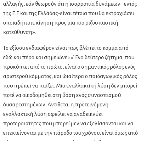
αλλαγής, εάν θεωρούν ότι η ισορροπία δυνάμεων –εντός
της Ε.Ε και της Ελλάδας-είναι τέτοια που θα εκτροχιάσει
οποιαδήποτε κίνηση προς μια πιο ριζοσπαστική
κατεύθυνση».
Το εξίσου ενδιαφέρον είναι πως βλέπει το κόμμα από
εδώ και πέρα και σημειώνει:«΄Ένα δεύτερο ζήτημα, που
προκύπτει από το πρώτο, είναι ο σημαντικός ρόλος ενός
αριστερού κόμματος, και ιδιαίτερα ο παιδαγωγικός ρόλος
που πρέπει να παίζει. Μια εναλλακτική λύση δεν μπορεί
ποτέ να οικοδομηθεί στη βάση ενός συνασπισμού
δυσαρεστημένων. Αντίθετα, η προτεινόμενη
εναλλακτική λύση οφείλει να αναδεικνύει
προτεραιότητες που μπορεί μεν να εξελίσσονται και να
επεκτείνονται με την πάροδο του χρόνου, είναι όμως από