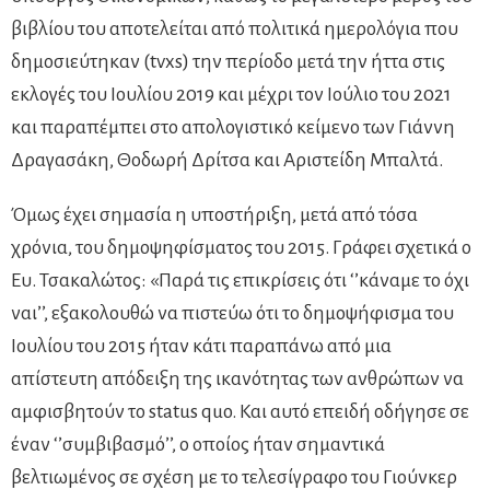
βιβλίου του αποτελείται από πολιτικά ημερολόγια που
δημοσιεύτηκαν (tvxs) την περίοδο μετά την ήττα στις
εκλογές του Ιουλίου 2019 και μέχρι τον Ιούλιο του 2021
και παραπέμπει στο απολογιστικό κείμενο των Γιάννη
Δραγασάκη, Θοδωρή Δρίτσα και Αριστείδη Μπαλτά.
Όμως έχει σημασία η υποστήριξη, μετά από τόσα
χρόνια, του δημοψηφίσματος του 2015. Γράφει σχετικά ο
Ευ. Τσακαλώτος: «Παρά τις επικρίσεις ότι ‘’κάναμε το όχι
ναι’’, εξακολουθώ να πιστεύω ότι το δημοψήφισμα του
Ιουλίου του 2015 ήταν κάτι παραπάνω από μια
απίστευτη απόδειξη της ικανότητας των ανθρώπων να
αμφισβητούν το status quo. Και αυτό επειδή οδήγησε σε
έναν ‘’συμβιβασμό’’, ο οποίος ήταν σημαντικά
βελτιωμένος σε σχέση με το τελεσίγραφο του Γιούνκερ