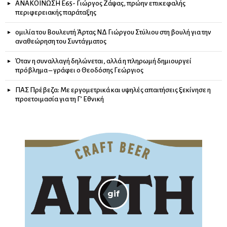
ΑΝΑΚΟΙΝΩΣΗ Ε65- Γιώργος Ζάψας, πρώην επικεφαλής
περιφερειακής παράταξης
ομιλία του Βουλευτή Άρτας ΝΔ Γιώργου Στύλιου στη βουλή για την
αναθεώρηση του Συντάγματος
Όταν η συναλλαγή δηλώνεται, αλλά η πληρωμή δημιουργεί
πρόβλημα – γράφει ο Θεοδόσης Γεώργιος
ΠΑΣ Πρέβεζα: Με εργομετρικά και υψηλές απαιτήσεις ξεκίνησε η
προετοιμασία για τη Γ’ Εθνική