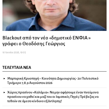
Blackout από τον νέο «δημοτικό ΕΝΦΙΑ »
γράφει ο Θεοδόσης Γεώργιος
10 Ιουνίου 2026, 19:05
ΤΕΛΕΥΤΑΊΑ ΝΈΑ
Μαρτυρική Κρυοπηγή – Κοινότητα Δημιουργίας- 2ο Πολιτιστικό
Τριήμερο 7,8,9 Αυγούστου 2026
Χώρος πρασίνου «Καλάμια»: Να μην αφήσουμε έναν πνεύμονα
πρασίνου να χαθεί και μαζί του οι Ιαματικές Πηγές Πρέβεζας να
τεθούν σε άμεσο κίνδυνο εξάντλησης!