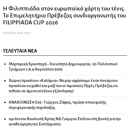
Η Φιλιππιάδα στον ευρωπαϊκό χάρτη του τένις.
Το Επιμελητήριο Πρέβεζας συνδιοργανωτής του
FILIPPIADA CUP 2026
27 Ιουλίου 2026, 19:07
ΤΕΛΕΥΤΑΊΑ ΝΈΑ
Μαρτυρική Κρυοπηγή – Κοινότητα Δημιουργίας- 2ο Πολιτιστικό
Τριήμερο 7,8,9 Αυγούστου 2026
Χώρος πρασίνου «Καλάμια»: Να μην αφήσουμε έναν πνεύμονα
πρασίνου να χαθεί και μαζί του οι Ιαματικές Πηγές Πρέβεζας να
τεθούν σε άμεσο κίνδυνο εξάντλησης!
ΑΝΑΚΟΙΝΩΣΗ Ε65- Γιώργος Ζάψας, πρώην επικεφαλής
περιφερειακής παράταξης
ομιλία του Βουλευτή Άρτας ΝΔ Γιώργου Στύλιου στη βουλή για την
αναθεώρηση του Συντάγματος