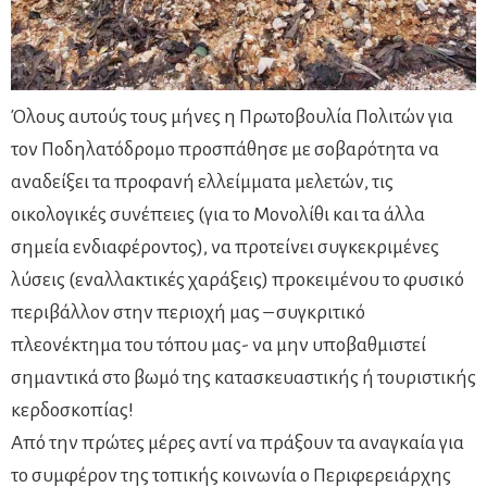
Όλους αυτούς τους μήνες η Πρωτοβουλία Πολιτών για
τον Ποδηλατόδρομο προσπάθησε με σοβαρότητα να
αναδείξει τα προφανή ελλείμματα μελετών, τις
οικολογικές συνέπειες (για το Μονολίθι και τα άλλα
σημεία ενδιαφέροντος), να προτείνει συγκεκριμένες
λύσεις (εναλλακτικές χαράξεις) προκειμένου το φυσικό
περιβάλλον στην περιοχή μας – συγκριτικό
πλεονέκτημα του τόπου μας- να μην υποβαθμιστεί
σημαντικά στο βωμό της κατασκευαστικής ή τουριστικής
κερδοσκοπίας!
Από την πρώτες μέρες αντί να πράξουν τα αναγκαία για
το συμφέρον της τοπικής κοινωνία ο Περιφερειάρχης