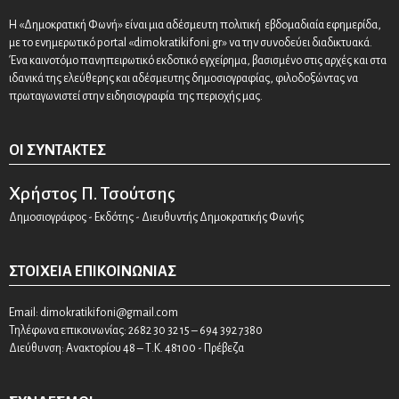
Η «Δημοκρατική Φωνή» είναι μια αδέσμευτη πολιτική εβδομαδιαία εφημερίδα,
με το ενημερωτικό portal «dimokratikifoni.gr» να την συνοδεύει διαδικτυακά.
Ένα καινοτόμο πανηπειρωτικό εκδοτικό εγχείρημα, βασισμένο στις αρχές και στα
ιδανικά της ελεύθερης και αδέσμευτης δημοσιογραφίας, φιλοδοξώντας να
πρωταγωνιστεί στην ειδησιογραφία της περιοχής μας.
ΟΙ ΣΥΝΤΆΚΤΕΣ
Χρήστος Π. Τσούτσης
Δημοσιογράφος - Εκδότης - Διευθυντής Δημοκρατικής Φωνής
ΣΤΟΙΧΕΊΑ ΕΠΙΚΟΙΝΩΝΊΑΣ
Email:
dimokratikifoni@gmail.com
Τηλέφωνα επικοινωνίας: 2682 30 32 15 – 694 392 7380
Διεύθυνση: Ανακτορίου 48 – Τ.Κ. 48100 - Πρέβεζα