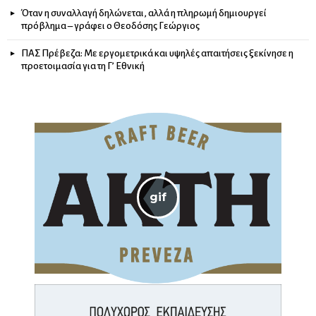
Όταν η συναλλαγή δηλώνεται, αλλά η πληρωμή δημιουργεί
πρόβλημα – γράφει ο Θεοδόσης Γεώργιος
ΠΑΣ Πρέβεζα: Με εργομετρικά και υψηλές απαιτήσεις ξεκίνησε η
προετοιμασία για τη Γ’ Εθνική