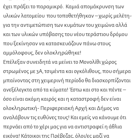
έχει πράξει το παραμικρό. Καμιά απομάκρυνση των
υλικών λατομείου που τοποθετήθηκαν – χωρίς μελέτη-
για την αντιμετώπιση των κυμάτων του χειμώνα αλλά
και των υλικών υπόβασης του νέου τεράστιου δρόμου
που ξεκίνησαν να κατασκευάζουν πάνω στους
αμμόλοφους, δεν ολοκληρώθηκε!
Επέλεξαν συνειδητά να μείνει το Μονολίθι χώρος
στρωμένος με 3Α, τσιμέντα και ογκόλιθους, που σήμερα
μπαίνοντας στη χειμερινή περίοδο θα διασκορπίζονται
ανεξέλεγκτα από τα κύματα! Έστω και στο και πέντε –
όσο είναι ακόμη καιρός και η καταστροφή δεν είναι
ολοκληρωτική- Περιφερειακή Αρχή και Δήμος να
αναλάβουν τις ευθύνες τους! Και εμείς να κάνουμε ότι
περνάει από το χέρι μας για να αντιστραφεί η άθλια
εικόνα! Κάτοικοι της Πρέβεζας, όλοι/ες μαζί να