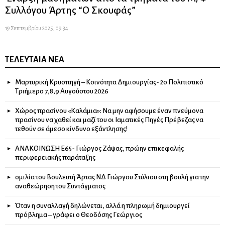
Συλλόγου Άρτης “Ο Σκουφάς”
19 Σεπτεμβρίου 2025, 09:34
ΤΕΛΕΥΤΑΊΑ ΝΈΑ
Μαρτυρική Κρυοπηγή – Κοινότητα Δημιουργίας- 2ο Πολιτιστικό
Τριήμερο 7,8,9 Αυγούστου 2026
Χώρος πρασίνου «Καλάμια»: Να μην αφήσουμε έναν πνεύμονα
πρασίνου να χαθεί και μαζί του οι Ιαματικές Πηγές Πρέβεζας να
τεθούν σε άμεσο κίνδυνο εξάντλησης!
ΑΝΑΚΟΙΝΩΣΗ Ε65- Γιώργος Ζάψας, πρώην επικεφαλής
περιφερειακής παράταξης
ομιλία του Βουλευτή Άρτας ΝΔ Γιώργου Στύλιου στη βουλή για την
αναθεώρηση του Συντάγματος
Όταν η συναλλαγή δηλώνεται, αλλά η πληρωμή δημιουργεί
πρόβλημα – γράφει ο Θεοδόσης Γεώργιος