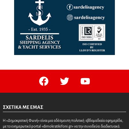
facebook
twitter
youtube
ΣΧΕΤΙΚΆ ΜΕ ΕΜΆΣ
Η «Δημοκρατική Φωνή» είναι μια αδέσμευτη πολιτική εβδομαδιαία εφημερίδα,
με το ενημερωτικό portal «dimokratikifoni.gr» να την συνοδεύει διαδικτυακά.