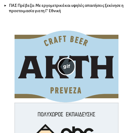
ΠΑΣ Πρέβεζα: Με εργομετρικά και υψηλές απαιτήσεις ξεκίνησε η
προετοιμασία για τη Γ’ Εθνική