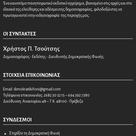
Ένα καινοτόμο πανηπειρωτικό εκδοτικό εγχείρημα, βασισμένο στις αρχές και στα
ιδανικά της ελεύθερης και αδέσμευτης δημοσιογραφίας, φιλοδοξώντας να
πρωταγωνιστεί στην ειδησιογραφία της περιοχής μας.
ΟΙ ΣΥΝΤΆΚΤΕΣ
Χρήστος Π. Τσούτσης
Δημοσιογράφος - Εκδότης - Διευθυντής Δημοκρατικής Φωνής
ΣΤΟΙΧΕΊΑ ΕΠΙΚΟΙΝΩΝΊΑΣ
Email:
dimokratikifoni@gmail.com
Τηλέφωνα επικοινωνίας: 2682 30 32 15 – 694 392 7380
Διεύθυνση: Ανακτορίου 48 – Τ.Κ. 48100 - Πρέβεζα
ΣΎΝΔΕΣΜΟΙ
Στηρίξτε τη Δημοκρατική Φωνή