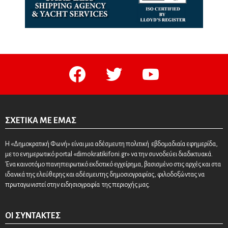
facebook
twitter
youtube
ΣΧΕΤΙΚΆ ΜΕ ΕΜΆΣ
Η «Δημοκρατική Φωνή» είναι μια αδέσμευτη πολιτική εβδομαδιαία εφημερίδα,
με το ενημερωτικό portal «dimokratikifoni.gr» να την συνοδεύει διαδικτυακά.
Ένα καινοτόμο πανηπειρωτικό εκδοτικό εγχείρημα, βασισμένο στις αρχές και στα
ιδανικά της ελεύθερης και αδέσμευτης δημοσιογραφίας, φιλοδοξώντας να
πρωταγωνιστεί στην ειδησιογραφία της περιοχής μας.
ΟΙ ΣΥΝΤΆΚΤΕΣ