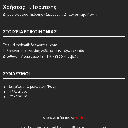
Χρήστος Π. Τσούτσης
Δημοσιογράφος - Εκδότης - Διευθυντής Δημοκρατικής Φωνής
ΣΤΟΙΧΕΊΑ ΕΠΙΚΟΙΝΩΝΊΑΣ
Email:
dimokratikifoni@gmail.com
Τηλέφωνα επικοινωνίας: 2682 30 32 15 – 694 392 7380
Διεύθυνση: Ανακτορίου 48 – Τ.Κ. 48100 - Πρέβεζα
ΣΎΝΔΕΣΜΟΙ
Στηρίξτε τη Δημοκρατική Φωνή
Η Φωνή σου
Επικοινωνία
© 2026 Manufactured By
Sociality
Στηρίξτε τη Δημοκρατική Φωνή
Η Φωνή σου
Επικοινωνία