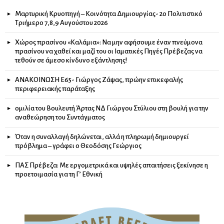
Μαρτυρική Κρυοπηγή – Κοινότητα Δημιουργίας- 2ο Πολιτιστικό
Τριήμερο 7,8,9 Αυγούστου 2026
Χώρος πρασίνου «Καλάμια»: Να μην αφήσουμε έναν πνεύμονα
πρασίνου να χαθεί και μαζί του οι Ιαματικές Πηγές Πρέβεζας να
τεθούν σε άμεσο κίνδυνο εξάντλησης!
ΑΝΑΚΟΙΝΩΣΗ Ε65- Γιώργος Ζάψας, πρώην επικεφαλής
περιφερειακής παράταξης
ομιλία του Βουλευτή Άρτας ΝΔ Γιώργου Στύλιου στη βουλή για την
αναθεώρηση του Συντάγματος
Όταν η συναλλαγή δηλώνεται, αλλά η πληρωμή δημιουργεί
πρόβλημα – γράφει ο Θεοδόσης Γεώργιος
ΠΑΣ Πρέβεζα: Με εργομετρικά και υψηλές απαιτήσεις ξεκίνησε η
προετοιμασία για τη Γ’ Εθνική