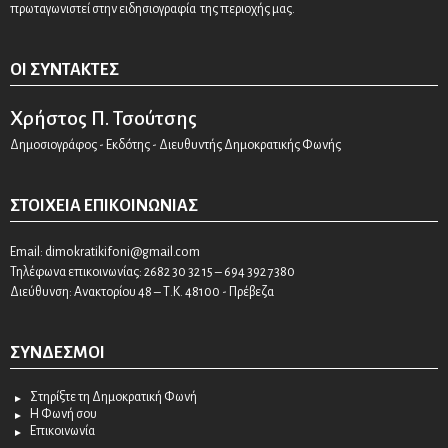
πρωταγωνιστεί στην ειδησιογραφία της περιοχής μας.
ΟΙ ΣΥΝΤΆΚΤΕΣ
Χρήστος Π. Τσούτσης
Δημοσιογράφος - Εκδότης - Διευθυντής Δημοκρατικής Φωνής
ΣΤΟΙΧΕΊΑ ΕΠΙΚΟΙΝΩΝΊΑΣ
Email:
dimokratikifoni@gmail.com
Τηλέφωνα επικοινωνίας: 2682 30 32 15 – 694 392 7380
Διεύθυνση: Ανακτορίου 48 – Τ.Κ. 48100 - Πρέβεζα
ΣΎΝΔΕΣΜΟΙ
Στηρίξτε τη Δημοκρατική Φωνή
Η Φωνή σου
Επικοινωνία