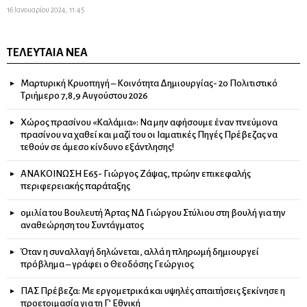
16 Ιανουαρίου 2024, 11:45
ΤΕΛΕΥΤΑΊΑ ΝΈΑ
Μαρτυρική Κρυοπηγή – Κοινότητα Δημιουργίας- 2ο Πολιτιστικό
Τριήμερο 7,8,9 Αυγούστου 2026
Χώρος πρασίνου «Καλάμια»: Να μην αφήσουμε έναν πνεύμονα
πρασίνου να χαθεί και μαζί του οι Ιαματικές Πηγές Πρέβεζας να
τεθούν σε άμεσο κίνδυνο εξάντλησης!
ΑΝΑΚΟΙΝΩΣΗ Ε65- Γιώργος Ζάψας, πρώην επικεφαλής
περιφερειακής παράταξης
ομιλία του Βουλευτή Άρτας ΝΔ Γιώργου Στύλιου στη βουλή για την
αναθεώρηση του Συντάγματος
Όταν η συναλλαγή δηλώνεται, αλλά η πληρωμή δημιουργεί
πρόβλημα – γράφει ο Θεοδόσης Γεώργιος
ΠΑΣ Πρέβεζα: Με εργομετρικά και υψηλές απαιτήσεις ξεκίνησε η
προετοιμασία για τη Γ’ Εθνική