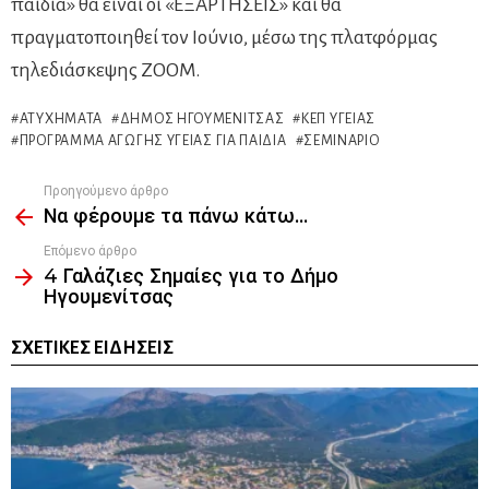
παιδιά» θα είναι οι «ΕΞΑΡΤΗΣΕΙΣ» και θα
πραγματοποιηθεί τον Ιούνιο, μέσω της πλατφόρμας
τηλεδιάσκεψης ZOOM.
ΑΤΥΧΉΜΑΤΑ
ΔΉΜΟΣ ΗΓΟΥΜΕΝΊΤΣΑΣ
ΚΕΠ ΥΓΕΊΑΣ
ΠΡΌΓΡΑΜΜΑ ΑΓΩΓΉΣ ΥΓΕΊΑΣ ΓΙΑ ΠΑΙΔΙΆ
ΣΕΜΙΝΆΡΙΟ
Προηγούμενο άρθρο
See
Να φέρουμε τα πάνω κάτω…
more
Επόμενο άρθρο
4 Γαλάζιες Σημαίες για το Δήμο
Ηγουμενίτσας
ΣΧΕΤΙΚΈΣ ΕΙΔΉΣΕΙΣ