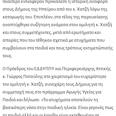
Ιδιαίτερο ενδιαφέρον προκάλεσε η ιστορική αναφορά
στους Δήμους της Ηπείρου από τον κ. Χατζή λόγω της
καταγωγής του. Επιπλέον, στο τέλος της παρουσίασης
αναπτύχθηκε συζήτηση ανάμεσα στον ομιλητή κ. Χατζή
και στους συμμετέχοντες, μετά από ερωτήματα και
απορίες που του τέθηκαν σχετικά με ατυχήματα που
συμβαίνουν στα παιδιά και τους τρόπους αντιμετώπισής
τους.
Ο Πρόεδρος του ΕΔΔΥΠΠΥ και Περιφερειάρχης Αττικής
κ. Γιώργος Πατούλης στο χαιρετισμό του ευχαρίστησε
τον ομιλητή κ. Χατζή, συνεχάρη τους Δήμους για τη
συμμετοχή τους στο πρόγραμμα Αγωγής Υγείας για
Παιδιά και δήλωσε: «Τα ατυχήματα αποτελούν τη
βασικότερη νόσο στην παιδική ηλικία. Είναι γεγονός πως
τα παιδιά αλλά και οι έφηβοι είναι εκτεθειμένοι σε