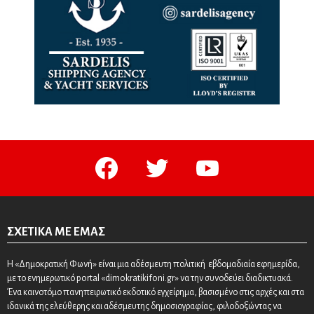
facebook
twitter
youtube
ΣΧΕΤΙΚΆ ΜΕ ΕΜΆΣ
Η «Δημοκρατική Φωνή» είναι μια αδέσμευτη πολιτική εβδομαδιαία εφημερίδα,
με το ενημερωτικό portal «dimokratikifoni.gr» να την συνοδεύει διαδικτυακά.
Ένα καινοτόμο πανηπειρωτικό εκδοτικό εγχείρημα, βασισμένο στις αρχές και στα
ιδανικά της ελεύθερης και αδέσμευτης δημοσιογραφίας, φιλοδοξώντας να