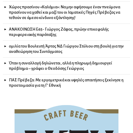
Χώρος πρασίνου «Καλάμια»: Να μην αφήσουμε έναν πνεύμονα
πρασίνου να χαθεί και μαζί του οι Ιαματικές Πηγές Πρέβεζας να
τεθούν σε άμεσο κίνδυνο εξάντλησης!
ΑΝΑΚΟΙΝΩΣΗ Ε65- Γιώργος Ζάψας, πρώην επικεφαλής
περιφερειακής παράταξης
ομιλία του Βουλευτή Άρτας ΝΔ Γιώργου Στύλιου στη βουλή για την
αναθεώρηση του Συντάγματος
Όταν η συναλλαγή δηλώνεται, αλλά η πληρωμή δημιουργεί
πρόβλημα – γράφει ο Θεοδόσης Γεώργιος
ΠΑΣ Πρέβεζα: Με εργομετρικά και υψηλές απαιτήσεις ξεκίνησε η
προετοιμασία για τη Γ’ Εθνική