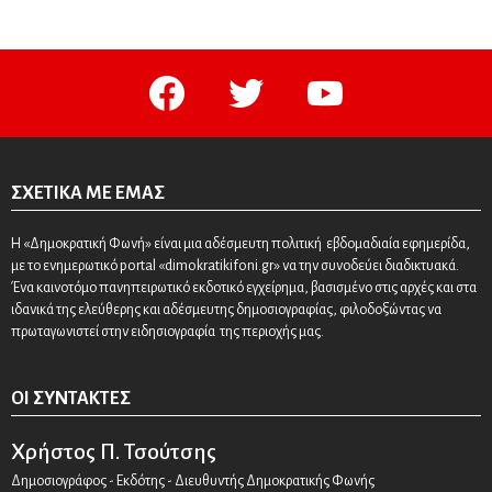
facebook
twitter
youtube
ΣΧΕΤΙΚΆ ΜΕ ΕΜΆΣ
Η «Δημοκρατική Φωνή» είναι μια αδέσμευτη πολιτική εβδομαδιαία εφημερίδα,
με το ενημερωτικό portal «dimokratikifoni.gr» να την συνοδεύει διαδικτυακά.
Ένα καινοτόμο πανηπειρωτικό εκδοτικό εγχείρημα, βασισμένο στις αρχές και στα
ιδανικά της ελεύθερης και αδέσμευτης δημοσιογραφίας, φιλοδοξώντας να
πρωταγωνιστεί στην ειδησιογραφία της περιοχής μας.
ΟΙ ΣΥΝΤΆΚΤΕΣ
Χρήστος Π. Τσούτσης
Δημοσιογράφος - Εκδότης - Διευθυντής Δημοκρατικής Φωνής