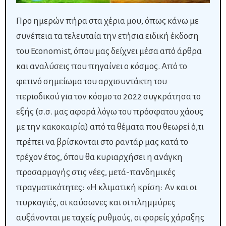
Προ ημερών πήρα στα χέρια μου, όπως κάνω με
συνέπεια τα τελευταία την ετήσια ειδική έκδοση
του Economist, όπου μας δείχνει μέσα από άρθρα
και αναλύσεις που πηγαίνει ο κόσμος. Από το
φετινό σημείωμα του αρχισυντάκτη του
περιοδικού για τον κόσμο το 2022 συγκράτησα το
εξής (σ.σ. μας αφορά λόγω του πρόσφατου χάους
με την κακοκαιρία) από τα θέματα που θεωρεί ό,τι
πρέπει να βρίσκονται στο ραντάρ μας κατά το
τρέχον έτος, όπου θα κυριαρχήσει η ανάγκη
προσαρμογής στις νέες, μετά-πανδημικές
πραγματικότητες: «Η κλιματική κρίση: Αν και οι
πυρκαγιές, οι καύσωνες και οι πλημμύρες
αυξάνονται με ταχείς ρυθμούς, οι φορείς χάραξης