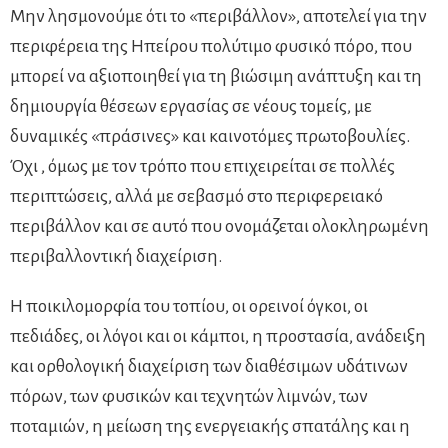
Μην λησμονούμε ότι το «περιβάλλον», αποτελεί για την
περιφέρεια της Ηπείρου πολύτιμο φυσικό πόρο, που
μπορεί να αξιοποιηθεί για τη βιώσιμη ανάπτυξη και τη
δημιουργία θέσεων εργασίας σε νέους τομείς, με
δυναμικές «πράσινες» και καινοτόμες πρωτοβουλίες.
Όχι , όμως με τον τρόπο που επιχειρείται σε πολλές
περιπτώσεις, αλλά με σεβασμό στο περιφερειακό
περιβάλλον και σε αυτό που ονομάζεται ολοκληρωμένη
περιβαλλοντική διαχείριση.
Η ποικιλομορφία του τοπίου, οι ορεινοί όγκοι, οι
πεδιάδες, οι λόγοι και οι κάμποι, η προστασία, ανάδειξη
και ορθολογική διαχείριση των διαθέσιμων υδάτινων
πόρων, των φυσικών και τεχνητών λιμνών, των
ποταμιών, η μείωση της ενεργειακής σπατάλης και η