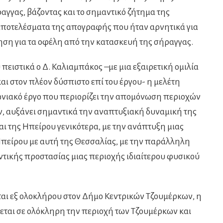
αγγας, βάζοντας και το σημαντικό ζήτημα της
αποτελέσματα της απογραφής που ήταν αρνητικά για
ση για τα οφέλη από την κατασκευή της σήραγγας.
 πειστικά ο Δ. Καλιαμπάκος –με μια εξαιρετική ομιλία
αι στον πλέον δύσπιστο επί του έργου- η μελέτη
ωνιακό έργο που περιορίζει την απομόνωση περιοχών
, αυξάνει σημαντικά την αναπτυξιακή δυναμική της
ι της Ηπείρου γενικότερα, με την ανάπτυξη μιας
Ηπείρου με αυτή της Θεσσαλίας, με την παράλληλη
ντικής προστασίας μιας περιοχής ιδιαίτερου φυσικού
ται εξ ολοκλήρου στον Δήμο Κεντρικών Τζουμέρκων, η
εται σε ολόκληρη την περιοχή των Τζουμέρκων και