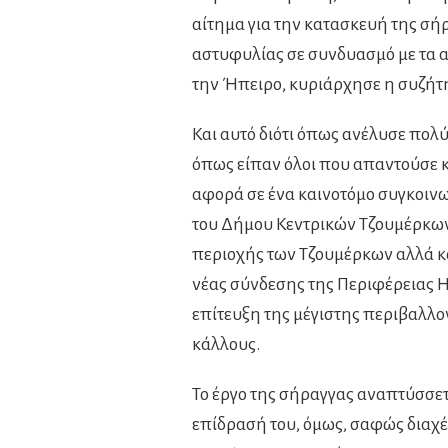
αίτημα για την κατασκευή της σήρ
αστυφυλίας σε συνδυασμό με τα 
την Ήπειρο, κυριάρχησε η συζήτη
Και αυτό διότι όπως ανέλυσε πολύ
όπως είπαν όλοι που απαντούσε κ
αφορά σε ένα καινοτόμο συγκοιν
του Δήμου Κεντρικών Τζουμέρκων
περιοχής των Τζουμέρκων αλλά κα
νέας σύνδεσης της Περιφέρειας 
επίτευξη της μέγιστης περιβαλλο
κάλλους.
Το έργο της σήραγγας αναπτύσσε
επίδρασή του, όμως, σαφώς διαχέ