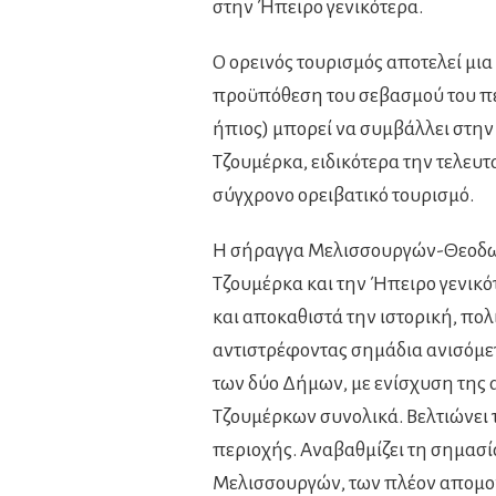
στην Ήπειρο γενικότερα.
Ο ορεινός τουρισμός αποτελεί μι
προϋπόθεση του σεβασμού του περ
ήπιος) μπορεί να συμβάλλει στην
Τζουμέρκα, ειδικότερα την τελευτ
σύγχρονο ορειβατικό τουρισμό.
Η σήραγγα Μελισσουργών-Θεοδωρι
Τζουμέρκα και την Ήπειρο γενικό
και αποκαθιστά την ιστορική, πο
αντιστρέφοντας σημάδια ανισόμε
των δύο Δήμων, με ενίσχυση της 
Τζουμέρκων συνολικά. Βελτιώνει 
περιοχής. Αναβαθμίζει τη σημασί
Μελισσουργών, των πλέον απομον