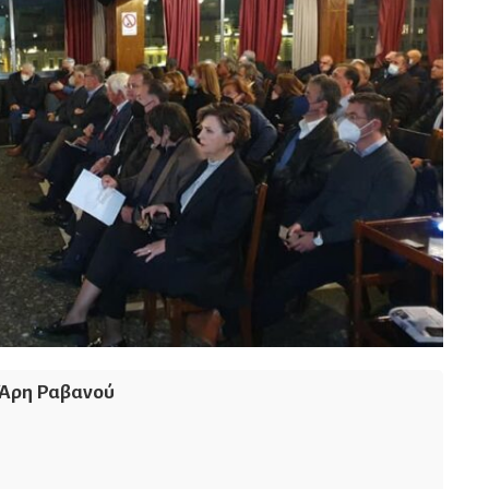
Άρη Ραβανού