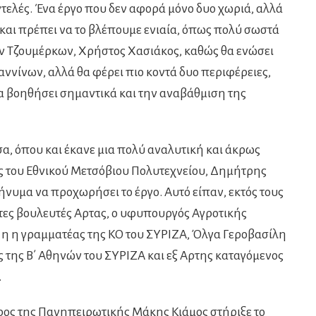
τελές. Ένα έργο που δεν αφορά μόνο δυο χωριά, αλλά
και πρέπει να το βλέπουμε ενιαία, όπως πολύ σωστά
 Τζουμέρκων, Χρήστος Χασιάκος, καθώς θα ενώσει
ωαννίνων, αλλά θα φέρει πιο κοντά δυο περιφέρειες,
θα βοηθήσει σημαντικά και την αναβάθμιση της
α, όπου και έκανε μια πολύ αναλυτική και άκρως
ς του Εθνικού Μετσόβιου Πολυτεχνείου, Δημήτρης
ήνυμα να προχωρήσει το έργο. Αυτό είπαν, εκτός τους
ντες βουλευτές Αρτας, ο υφυπουργός Αγροτικής
 η η γραμματέας της ΚΟ του ΣΥΡΙΖΑ, Όλγα Γεροβασίλη
ς της Β΄ Αθηνών του ΣΥΡΙΖΑ και εξ Αρτης καταγόμενος
.
ρος της Πανηπειρωτικής Μάκης Κιάμος στήριξε το