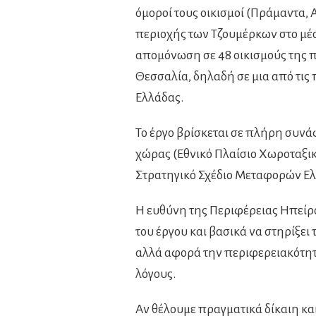
όμοροί τους οικισμοί (Πράμαντα, 
περιοχής των Τζουμέρκων στο μέσ
απομόνωση σε 48 οικισμούς της 
Θεσσαλία, δηλαδή σε μια από τι
Ελλάδας.
Το έργο βρίσκεται σε πλήρη συνά
χώρας (Εθνικό Πλαίσιο Χωροταξι
Στρατηγικό Σχέδιο Μεταφορών Ελλ
Η ευθύνη της Περιφέρειας Ηπείρο
του έργου και βασικά να στηρίξει
αλλά αφορά την περιφερειακότητα
λόγους.
Αν θέλουμε πραγματικά δίκαιη κ