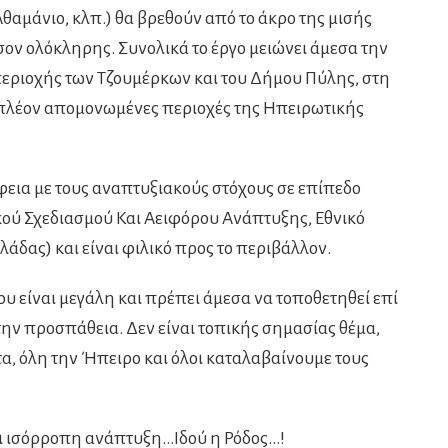
Αθαμάνιο, κλπ.) θα βρεθούν από το άκρο της μισής
ον ολόκληρης. Συνολικά το έργο μειώνει άμεσα την
περιοχής των Τζουμέρκων και του Δήμου Πύλης, στη
ς πλέον απομονωμένες περιοχές της Ηπειρωτικής
φεια με τους αναπτυξιακούς στόχους σε επίπεδο
κού Σχεδιασμού Και Αειφόρου Ανάπτυξης, Εθνικό
άδας) και είναι φιλικό προς το περιβάλλον.
υ είναι μεγάλη και πρέπει άμεσα να τοποθετηθεί επί
 την προσπάθεια. Δεν είναι τοπικής σημασίας θέμα,
, όλη την Ήπειρο και όλοι καταλαβαίνουμε τους
αι ισόρροπη ανάπτυξη…Ιδού η Ρόδος…!