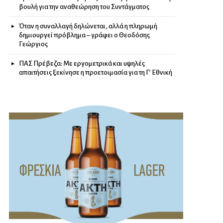
βουλή για την αναθεώρηση του Συντάγματος
Όταν η συναλλαγή δηλώνεται, αλλά η πληρωμή
δημιουργεί πρόβλημα – γράφει ο Θεοδόσης
Γεώργιος
ΠΑΣ Πρέβεζα: Με εργομετρικά και υψηλές
απαιτήσεις ξεκίνησε η προετοιμασία για τη Γ’ Εθνική