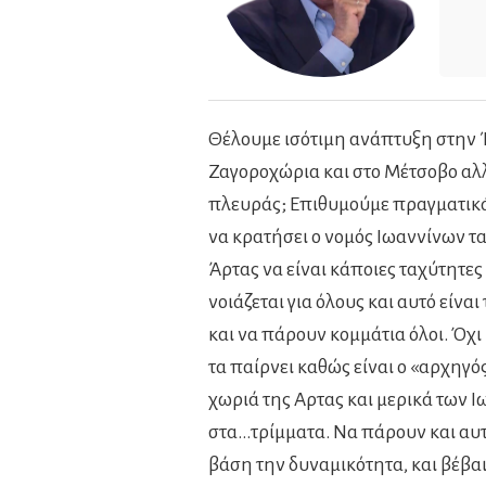
Θέλουμε ισότιμη ανάπτυξη στην 
Ζαγοροχώρια και στο Μέτσοβο αλ
πλευράς; Επιθυμούμε πραγματικά
να κρατήσει ο νομός Ιωαννίνων τα
Άρτας να είναι κάποιες ταχύτητε
νοιάζεται για όλους και αυτό είνα
και να πάρουν κομμάτια όλοι. Όχι
τα παίρνει καθώς είναι ο «αρχηγό
χωριά της Αρτας και μερικά των 
στα…τρίμματα. Να πάρουν και αυτά
βάση την δυναμικότητα, και βέβα