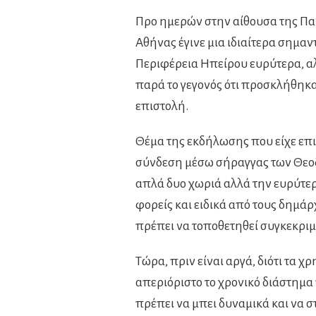
Προ ημερών στην αίθουσα της Πα
Αθήνας έγινε μια ιδιαίτερα σημα
Περιφέρεια Ηπείρου ευρύτερα, αλ
παρά το γεγονός ότι προσκλήθηκα
επιστολή.
Θέμα της εκδήλωσης που είχε επ
σύνδεση μέσω σήραγγας των Θεο
απλά δυο χωριά αλλά την ευρύτερ
φορείς και ειδικά από τους δημά
πρέπει να τοποθετηθεί συγκεκριμ
Τώρα, πριν είναι αργά, διότι τα χ
απεριόριστο το χρονικό διάστημα
πρέπει να μπει δυναμικά και να σ