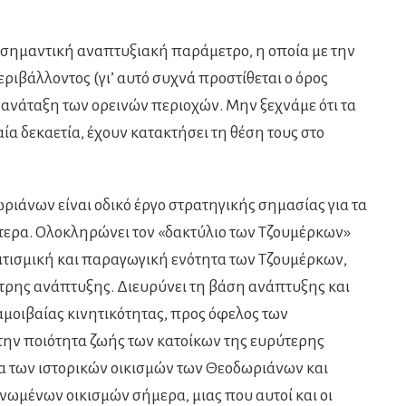
α σημαντική αναπτυξιακή παράμετρο, η οποία με την
ιβάλλοντος (γι’ αυτό συχνά προστίθεται ο όρος
 ανάταξη των ορεινών περιοχών. Μην ξεχνάμε ότι τα
αία δεκαετία, έχουν κατακτήσει τη θέση τους στο
άνων είναι οδικό έργο στρατηγικής σημασίας για τα
τερα. Ολοκληρώνει τον «δακτύλιο των Τζουμέρκων»
λιτισμική και παραγωγική ενότητα των Τζουμέρκων,
τρης ανάπτυξης. Διευρύνει τη βάση ανάπτυξης και
αμοιβαίας κινητικότητας, προς όφελος των
την ποιότητα ζωής των κατοίκων της ευρύτερης
α των ιστορικών οικισμών των Θεοδωριάνων και
ωμένων οικισμών σήμερα, μιας που αυτοί και οι