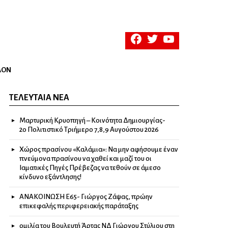
facebook
twitter
youtube
ΛΟΝ
ΤΕΛΕΥΤΑΊΑ ΝΈΑ
Μαρτυρική Κρυοπηγή – Κοινότητα Δημιουργίας-
2ο Πολιτιστικό Τριήμερο 7,8,9 Αυγούστου 2026
Χώρος πρασίνου «Καλάμια»: Να μην αφήσουμε έναν
πνεύμονα πρασίνου να χαθεί και μαζί του οι
Ιαματικές Πηγές Πρέβεζας να τεθούν σε άμεσο
κίνδυνο εξάντλησης!
ΑΝΑΚΟΙΝΩΣΗ Ε65- Γιώργος Ζάψας, πρώην
επικεφαλής περιφερειακής παράταξης
ομιλία του Βουλευτή Άρτας ΝΔ Γιώργου Στύλιου στη