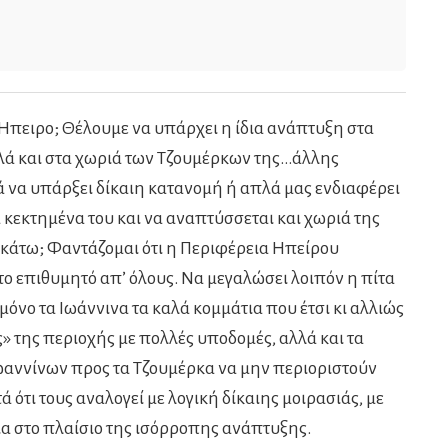
Ήπειρο; Θέλουμε να υπάρχει η ίδια ανάπτυξη στα
λά και στα χωριά των Τζουμέρκων της…άλλης
 να υπάρξει δίκαιη κατανομή ή απλά μας ενδιαφέρει
 κεκτημένα του και να αναπτύσσεται και χωριά της
ς κάτω; Φαντάζομαι ότι η Περιφέρεια Ηπείρου
ι το επιθυμητό απ’ όλους. Να μεγαλώσει λοιπόν η πίτα
 μόνο τα Ιωάννινα τα καλά κομμάτια που έτσι κι αλλιώς
ς» της περιοχής με πολλές υποδομές, αλλά και τα
Ιωαννίνων προς τα Τζουμέρκα να μην περιοριστούν
 ότι τους αναλογεί με λογική δίκαιης μοιρασιάς, με
ια στο πλαίσιο της ισόρροπης ανάπτυξης.