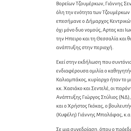
Βορείων Τζουμέρκων, Γιάννης Σεν
όλη την ενότητα των Τζουμέρκων 
επεσήμανε ο Δήμαρχος Κεντρικών
όχι μόνο δυο νομούς, Αρτας και Ι
την Ηπειρο και τη Θεσσαλία και 
ανάπτυξης στην περιοχή.
Εκεί στην εκδήλωση που συντόνισ
ενδιαφέρουσα ομιλία ο καθηγητή
Καλιαμπάκος, κυρίαρχο ήταν το μ
κκ. Χασιάκο και Σεντελέ, οι παρό
Ανάπτυξης Γιώργος Στύλιος (ΝΔ),
και ο Χρήστος Γκόκας, ο βουλευτή
(Κυψέλη) Γιάννης Μπαλάφας, κ.α
Σε μια συνεδρίαση, όπου ο πρόεδ