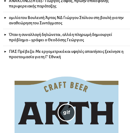
ΑΝΑΚΟΙΝΩΣΗ Ε65- Γιώργος Ζάψας, πρώην επικεφαλής
περιφερειακής παράταξης
ομιλία του Βουλευτή Άρτας ΝΔ Γιώργου Στύλιου στη βουλή για την
αναθεώρηση του Συντάγματος
Όταν η συναλλαγή δηλώνεται, αλλά η πληρωμή δημιουργεί
πρόβλημα – γράφει ο Θεοδόσης Γεώργιος
ΠΑΣ Πρέβεζα: Με εργομετρικά και υψηλές απαιτήσεις ξεκίνησε η
προετοιμασία για τη Γ’ Εθνική