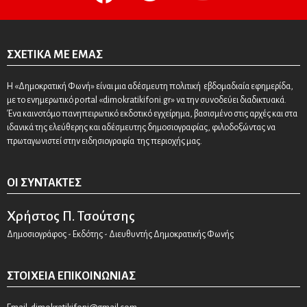
ΣΧΕΤΙΚΆ ΜΕ ΕΜΆΣ
Η «Δημοκρατική Φωνή» είναι μια αδέσμευτη πολιτική εβδομαδιαία εφημερίδα,
με το ενημερωτικό portal «dimokratikifoni.gr» να την συνοδεύει διαδικτυακά.
Ένα καινοτόμο πανηπειρωτικό εκδοτικό εγχείρημα, βασισμένο στις αρχές και στα
ιδανικά της ελεύθερης και αδέσμευτης δημοσιογραφίας, φιλοδοξώντας να
πρωταγωνιστεί στην ειδησιογραφία της περιοχής μας.
ΟΙ ΣΥΝΤΆΚΤΕΣ
Χρήστος Π. Τσούτσης
Δημοσιογράφος - Εκδότης - Διευθυντής Δημοκρατικής Φωνής
ΣΤΟΙΧΕΊΑ ΕΠΙΚΟΙΝΩΝΊΑΣ