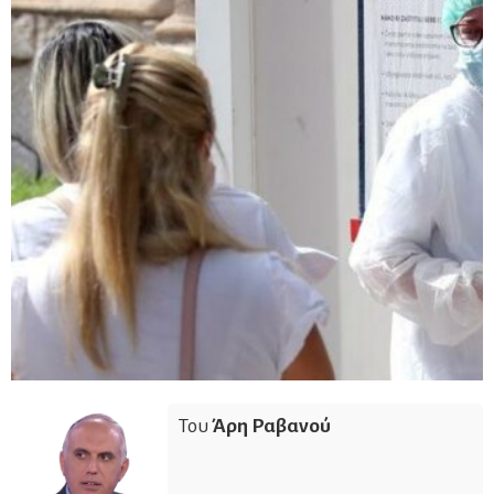
Του
Άρη Ραβανού