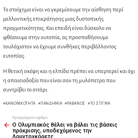
Το στοίχημα είναι να γκρεμίσουμε την αίσθηση περί
μελλοντικής επικράτησης μιας δυστοπικής
πραγματικότητας. Και επειδή είναι δύσκολο να
φθάσουμε στην ουτοπία, ας προσπαθήσουμε
τουλάχιστον να έχουμε συνθήκες περιβάλλοντος
ευτοπίας.
Η θετική σκέψη και η ελπίδα πρέπει να υπερτερεί και όχι
η απαισιοδοξία που είναι σαν τη μυλόπετρα που
συντρίβει το σιτάρι.
ΚΑΝΟΝΙΚΌΤΗΤΑ
ΠΑΝΔΗΜΊΑ
ΡΑΒΑΝΌΣ
ΤΟ ΣΤΊΓΜΑ
Προηγούμενο άρθρο
See
Ο Ολυμπιακός θέλει να βάλει τις βάσεις
more
πρόκρισης, υποδεχόμενος την
Λουντογκόρετς