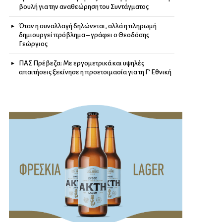
βουλή για την αναθεώρηση του Συντάγματος
Όταν η συναλλαγή δηλώνεται, αλλά η πληρωμή
δημιουργεί πρόβλημα – γράφει ο Θεοδόσης
Γεώργιος
ΠΑΣ Πρέβεζα: Με εργομετρικά και υψηλές
απαιτήσεις ξεκίνησε η προετοιμασία για τη Γ’ Εθνική