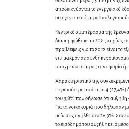
δεκαπενθήμερο (19 του μήνα), εν
αποδεικνύονται το ενεργειακό κόσ
οικογενειακούς προϋπολογισμούς
Κεντρικό συμπέρασμα της έρευνας
διαμορφώθηκε το 2021, κυρίως το
προβλέψεις για το 2022 είναι το ε
επί μακρόν σε συνθήκες οικονομι
υποχρεώσεις προς την εφορία ή τ
Χαρακτηριστικό της συγκεκριμένη
Περισσότερο από 1 στα 4 (27,4%) 
του 9,8% που δήλωσε ότι αυξήθηκ
Για τα νοικοκυριά που δήλωσαν με
μείωσης ανήλθε στο 28,9%. Στον 
το εισόδημα του αυξήθηκε, ο μέσ