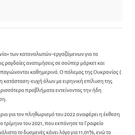
νία» των καταναλωτών-εργαζόμενων για τα
τις ραγδαίες ανατιμήσεις σε σούπερ μάρκετ και
α παγιώνονται καθημερινά. Ο πόλεμος της Ουκρανίας (
 η κατάσταση-ευχή όλων με ειρηνική επίλυση της
ρισσότερα προβλήματα εντείνοντας την ήδη
ση.
άρια για τον πληθωρισμό του 2022 αναφέρει η έκθεση
 4ο τρίμηνο του 2021, που εκπόνησε το Γραφείο
λιστα το δυσμενές κάνει λόγο για 11,01%, ενώ το