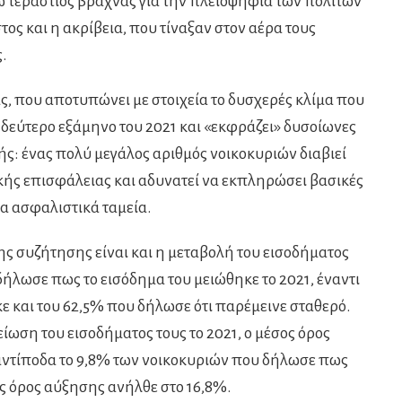
ώ τεράστιος βραχνάς για την πλειοψηφία των πολιτών
τος και η ακρίβεια, που τίναξαν στον αέρα τους
.
, που αποτυπώνει με στοιχεία το δυσχερές κλίμα που
 δεύτερο εξάμηνο του 2021 και «εκφράζει» δυσοίωνες
ξής: ένας πολύ μεγάλος αριθμός νοικοκυριών διαβιεί
κής επισφάλειας και αδυνατεί να εκπληρώσει βασικές
α ασφαλιστικά ταμεία.
ς συζήτησης είναι και η μεταβολή του εισοδήματος
δήλωσε πως το εισόδημα του μειώθηκε το 2021, έναντι
ε και του 62,5% που δήλωσε ότι παρέμεινε σταθερό.
ίωση του εισοδήματος τους το 2021, ο μέσος όρος
αντίποδα το 9,8% των νοικοκυριών που δήλωσε πως
ος όρος αύξησης ανήλθε στο 16,8%.