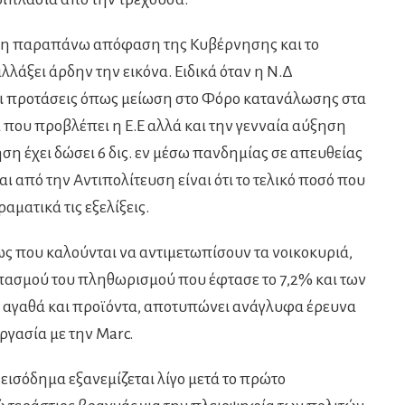
εί η παραπάνω απόφαση της Κυβέρνησης και το
λάξει άρδην την εικόνα. Ειδικά όταν η Ν.Δ
σει προτάσεις όπως μείωση στο Φόρο κατανάλωσης στα
που προβλέπει η Ε.Ε αλλά και την γενναία αύξηση
ση έχει δώσει 6 δις. εν μέσω πανδημίας σε απευθείας
αι από την Αντιπολίτευση είναι ότι το τελικό ποσό που
αματικά τις εξελίξεις.
ς που καλούνται να αντιμετωπίσουν τα νοικοκυριά,
λπασμού του πληθωρισμού που έφτασε το 7,2% και των
 αγαθά και προϊόντα, αποτυπώνει ανάγλυφα έρευνα
ργασία με την Marc.
ο εισόδημα εξανεμίζεται λίγο μετά το πρώτο