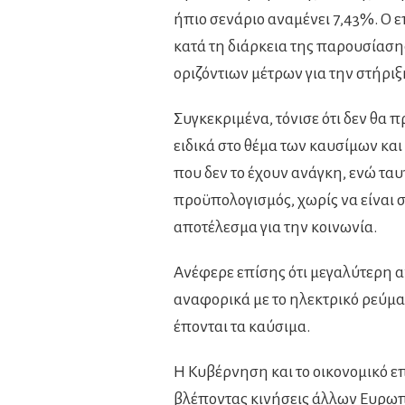
ήπιο σενάριο αναμένει 7,43%. Ο 
κατά τη διάρκεια της παρουσίαση
οριζόντιων μέτρων για την στήριξ
Συγκεκριμένα, τόνισε ότι δεν θα π
ειδικά στο θέμα των καυσίμων κα
που δεν το έχουν ανάγκη, ενώ τα
προϋπολογισμός, χωρίς να είναι σ
αποτέλεσμα για την κοινωνία.
Ανέφερε επίσης ότι μεγαλύτερη α
αναφορικά με το ηλεκτρικό ρεύμα,
έπονται τα καύσιμα.
Η Κυβέρνηση και το οικονομικό ε
βλέποντας κινήσεις άλλων Ευρω