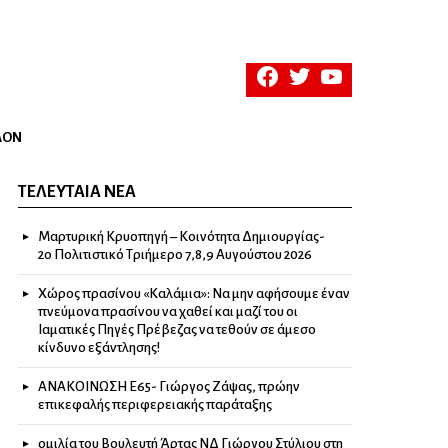
facebook
twitter
youtube
ΛΟΝ
ΤΕΛΕΥΤΑΊΑ ΝΈΑ
Μαρτυρική Κρυοπηγή – Κοινότητα Δημιουργίας-
2ο Πολιτιστικό Τριήμερο 7,8,9 Αυγούστου 2026
Χώρος πρασίνου «Καλάμια»: Να μην αφήσουμε έναν
πνεύμονα πρασίνου να χαθεί και μαζί του οι
Ιαματικές Πηγές Πρέβεζας να τεθούν σε άμεσο
κίνδυνο εξάντλησης!
ΑΝΑΚΟΙΝΩΣΗ Ε65- Γιώργος Ζάψας, πρώην
επικεφαλής περιφερειακής παράταξης
ομιλία του Βουλευτή Άρτας ΝΔ Γιώργου Στύλιου στη