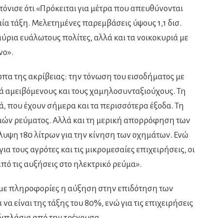
τόνισε ότι «Πρόκειται για μέτρα που απευθύνονται
ία τάξη. Μελετημένες παρεμβάσεις ύψους 1,1 δισ.
ύρια ευάλωτους πολίτες, αλλά και τα νοικοκυριά με
νο».
ωπα της ακρίβειας: την τόνωση του εισοδήματος με
ά αμειβόμενους και τους χαμηλοσυνταξιούχους. Τη
ά, που έχουν σήμερα και τα περισσότερα έξοδα. Τη
μών ρεύματος. Αλλά και τη μερική απορρόφηση των
λυψη 180 λίτρων για την κίνηση των οχημάτων. Ενώ
για τους αγρότες και τις μικρομεσαίες επιχειρήσεις, οι
από τις αυξήσεις στο ηλεκτρικό ρεύμα».
α με πληροφορίες η αύξηση στην επιδότηση των
να είναι της τάξης του 80%, ενώ για τις επιχειρήσεις
διπλάσια από την τρέχουσα.