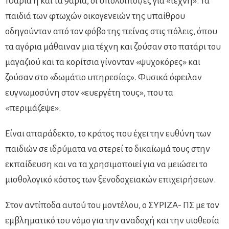
10αρια ή και τα 9άρια, οι υπόλοιποι/ες για «τέχνη». Τα
παιδιά των φτωχών οικογενειών της υπαίθρου
οδηγούνταν από τον φόβο της πείνας στις πόλεις, όπου
τα αγόρια μάθαιναν μια τέχνη και ζούσαν στο πατάρι του
μαγαζιού και τα κορίτσια γίνονταν «ψυχοκόρες» και
ζούσαν στο «δωμάτιο υπηρεσίας». Φυσικά όφειλαν
ευγνωμοσύνη στον «ευεργέτη τους», που τα
«περιμάζεψε».
Είναι απαράδεκτο, το κράτος που έχει την ευθύνη των
παιδιών σε ιδρύματα να στερεί το δικαίωμά τους στην
εκπαίδευση και να τα χρησιμοποιεί για να μειώσει το
μισθολογικό κόστος των ξενοδοχειακών επιχειρήσεων.
Στον αντίποδα αυτού του μοντέλου, ο ΣΥΡΙΖΑ- ΠΣ με τον
εμβληματικό του νόμο για την αναδοχή και την υιοθεσία