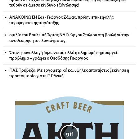
τεθούν σε άμεσο κίνδυνο εξάντλησης!
ΑΝΑΚΟΙΝΩΣΗ Ε65- Γιώργος Ζάψας, πρώην επικεφαλής
περιφερειακής παράταξης
ομιλία του Βουλευτή Άρτας ΝΔ Γιώργου Στύλιου στη βουλή για την
αναθεώρηση του Συντάγματος
Όταν η συναλλαγή δηλώνεται, αλλά η πληρωμή δημιουργεί
πρόβλημα – γράφει ο Θεοδόσης Γεώργιος
ΠΑΣ Πρέβεζα: Με εργομετρικά και υψηλές απαιτήσεις ξεκίνησε η
προετοιμασία για τη Γ’ Εθνική