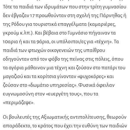
Τότε τα παιδιά των ιδρυμάτων που στην τρίτη γυμνασίου
δεν έβγαζαν 17 προωθούνταν στη σχολή της Πάρνηθας ή
της Ρόδου για τουριστικά επαγγέλματα (καμαριέρες,
γκρούμ κ.λπ.). Και βέβαια στο Γυμνάσιο πήγαιναν τα
10αρια ή και τα 9άρια, οι υπόλοιποι/ες για «τέχνη». Τα
παιδιά των φτωχών οικογενειών της υπαίθρου
οδηγούνταν από τον φόβο της πείνας στις πόλεις, όπου
τα αγόρια μάθαιναν μια τέχνη και ζούσαν στο πατάρι του
μαγαζιού και τα κορίτσια γίνονταν «ψυχοκόρες» και
ζούσαν στο «δωμάτιο υπηρεσίας». Φυσικά όφειλαν
ευγνωμοσύνη στον «ευεργέτη τους», που τα
«περιμάζεψε».
Οι βουλευτές της Αξιωματικής αντιπολίτευσης, θεωρούν
απαράδεκτο, το κράτος που έχει την ευθύνη των παιδιών