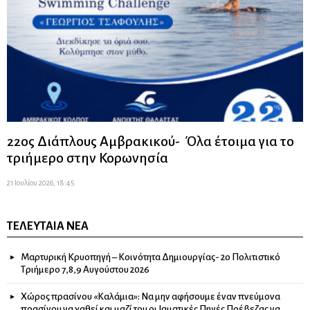
22ος Διάπλους Αμβρακικού- Όλα έτοιμα για το
τριήμερο στην Κορωνησία
21 Ιουλίου 2026, 18:45
ΤΕΛΕΥΤΑΊΑ ΝΈΑ
Μαρτυρική Κρυοπηγή – Κοινότητα Δημιουργίας- 2ο Πολιτιστικό
Τριήμερο 7,8,9 Αυγούστου 2026
Χώρος πρασίνου «Καλάμια»: Να μην αφήσουμε έναν πνεύμονα
πρασίνου να χαθεί και μαζί του οι Ιαματικές Πηγές Πρέβεζας να