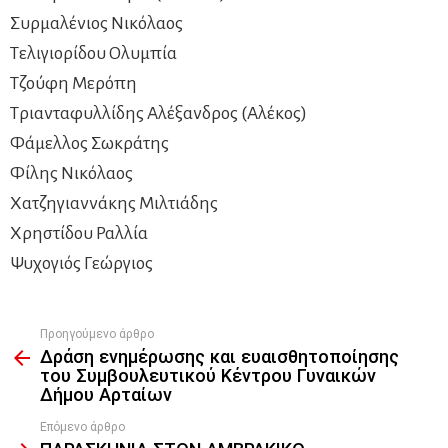
Συρμαλένιος Νικόλαος
Τελιγιορίδου Ολυμπία
Τζούφη Μερόπη
Τριανταφυλλίδης Αλέξανδρος (Αλέκος)
Φάμελλος Σωκράτης
Φίλης Νικόλαος
Χατζηγιαννάκης Μιλτιάδης
Χρηστίδου Ραλλία
Ψυχογιός Γεώργιος
Προηγούμενο άρθρο
See
Δράση ενημέρωσης και ευαισθητοποίησης
more
του Συμβουλευτικού Κέντρου Γυναικών
Δήμου Αρταίων
Επόμενο άρθρο