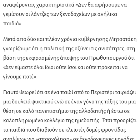
αναφέροντας χαρακτηριστικά «Δεν θα αφήσουμε να
γεμίσουν οι λάντζες των ξενοδοχείων με ανήλικα
παιδιά».
Μετά από δύο και πλέον χρόνια κυβέρνησης Μητσοτάκη
γνωρίζουμε ότι η πολιτική της οξύνει τις ανισότητες, στη
βάση της εκφρασμένης άποψης του Πρωθυπουργού ότι
«δεν είμαστε όλοι ίδιοι ούτε ίσοι και ούτε πρόκειται να
γίνουμε ποτέ».
Γιαυτό θεωρεί ότι σε ένα παιδί από το Περιστέρι ταιριάζει
μια δουλειά ψυκτικού ενώ σε έναν γόνο της τάξης του μια
θέση σε καλό πανεπιστήμιο της αλλοδαπής ή έστω σε
καλοπληρωμένο κολλέγιο της ημεδαπής. Έτσι προορίζει
τα παιδιά που διαβιούν σε κλειστές δομές φροντίδας
ανηλίκων για «απασχόληση» σε ξενοδοχειακές μονάδες,