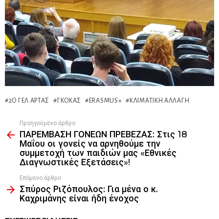
2Ο ΓΕΛ ΆΡΤΑΣ
ΓΚΌΚΑΣ
ΕRASMUS+
ΚΛΙΜΑΤΙΚΉ ΑΛΛΑΓΉ
Προηγούμενο άρθρο
See
ΠΑΡΕΜΒΑΣΗ ΓΟΝΕΩΝ ΠΡΕΒΕΖΑΣ: Στις 18
more
Μαΐου οι γονείς να αρνηθούμε την
συμμετοχή των παιδιών μας «Εθνικές
Διαγνωστικές Εξετάσεις»!
Επόμενο άρθρο
Σπύρος Ριζόπουλος: Για μένα ο κ.
Καχριμάνης είναι ήδη ένοχος