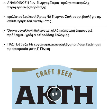
ΑΝΑΚΟΙΝΩΣΗ Ε65- Γιώργος Ζάψας, πρώην επικεφαλής
περιφερειακής παράταξης
ομιλία του Βουλευτή Άρτας ΝΔ Γιώργου Στύλιου στη βουλή για την
αναθεώρηση του Συντάγματος
Όταν η συναλλαγή δηλώνεται, αλλά η πληρωμή δημιουργεί
πρόβλημα – γράφει ο Θεοδόσης Γεώργιος
ΠΑΣ Πρέβεζα: Με εργομετρικά και υψηλές απαιτήσεις ξεκίνησε η
προετοιμασία για τη Γ’ Εθνική