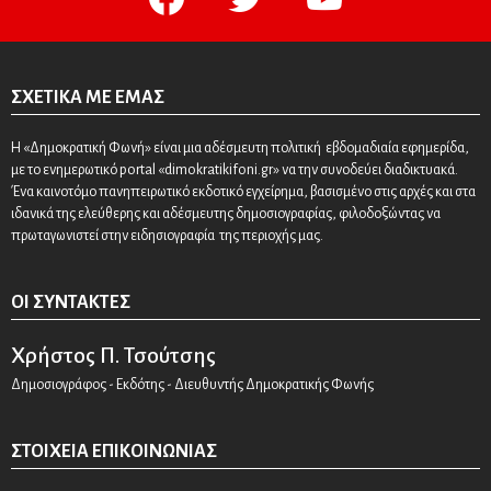
ΣΧΕΤΙΚΆ ΜΕ ΕΜΆΣ
Η «Δημοκρατική Φωνή» είναι μια αδέσμευτη πολιτική εβδομαδιαία εφημερίδα,
με το ενημερωτικό portal «dimokratikifoni.gr» να την συνοδεύει διαδικτυακά.
Ένα καινοτόμο πανηπειρωτικό εκδοτικό εγχείρημα, βασισμένο στις αρχές και στα
ιδανικά της ελεύθερης και αδέσμευτης δημοσιογραφίας, φιλοδοξώντας να
πρωταγωνιστεί στην ειδησιογραφία της περιοχής μας.
ΟΙ ΣΥΝΤΆΚΤΕΣ
Χρήστος Π. Τσούτσης
Δημοσιογράφος - Εκδότης - Διευθυντής Δημοκρατικής Φωνής
ΣΤΟΙΧΕΊΑ ΕΠΙΚΟΙΝΩΝΊΑΣ