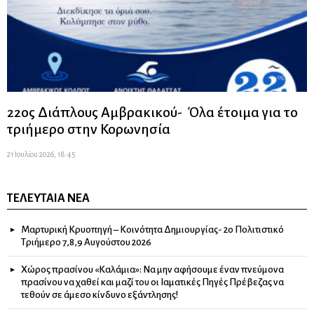
22ος Διάπλους Αμβρακικού- Όλα έτοιμα για το
τριήμερο στην Κορωνησία
21 Ιουλίου 2026, 18:45
ΤΕΛΕΥΤΑΊΑ ΝΈΑ
Μαρτυρική Κρυοπηγή – Κοινότητα Δημιουργίας- 2ο Πολιτιστικό
Τριήμερο 7,8,9 Αυγούστου 2026
Χώρος πρασίνου «Καλάμια»: Να μην αφήσουμε έναν πνεύμονα
πρασίνου να χαθεί και μαζί του οι Ιαματικές Πηγές Πρέβεζας να
τεθούν σε άμεσο κίνδυνο εξάντλησης!