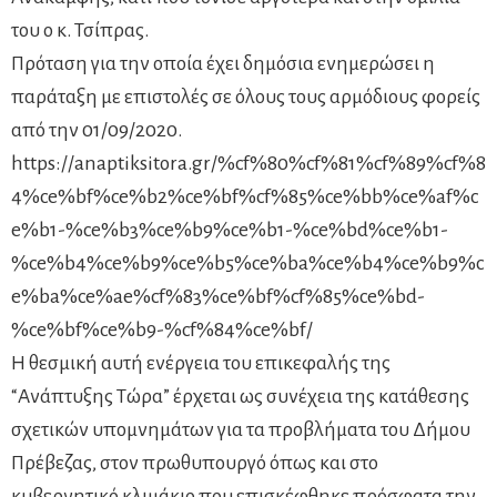
του ο κ. Τσίπρας.
Πρόταση για την οποία έχει δημόσια ενημερώσει η
παράταξη με επιστολές σε όλους τους αρμόδιους φορείς
από την 01/09/2020.
https://anaptiksitora.gr/%cf%80%cf%81%cf%89%cf%8
4%ce%bf%ce%b2%ce%bf%cf%85%ce%bb%ce%af%c
e%b1-%ce%b3%ce%b9%ce%b1-%ce%bd%ce%b1-
%ce%b4%ce%b9%ce%b5%ce%ba%ce%b4%ce%b9%c
e%ba%ce%ae%cf%83%ce%bf%cf%85%ce%bd-
%ce%bf%ce%b9-%cf%84%ce%bf/
Η θεσμική αυτή ενέργεια του επικεφαλής της
“Ανάπτυξης Τώρα” έρχεται ως συνέχεια της κατάθεσης
σχετικών υπομνημάτων για τα προβλήματα του Δήμου
Πρέβεζας, στον πρωθυπουργό όπως και στο
κυβερνητικό κλιμάκιο που επισκέφθηκε πρόσφατα την