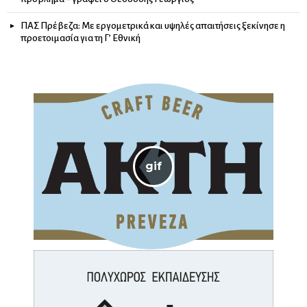
ΠΑΣ Πρέβεζα: Με εργομετρικά και υψηλές απαιτήσεις ξεκίνησε η
προετοιμασία για τη Γ’ Εθνική