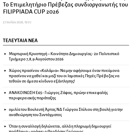
Το Επιμελητήριο Πρέβεζας συνδιοργανωτής του
FILIPPIADA CUP 2026
27 Ιουλίου 2026, 19:07
ΤΕΛΕΥΤΑΊΑ ΝΈΑ
Μαρτυρική Κρυοπηγή – Κοινότητα Δημιουργίας- 2ο Πολιτιστικό
Τριήμερο 7,8,9 Αυγούστου 2026
Χώρος πρασίνου «Καλάμια»: Να μην αφήσουμε έναν πνεύμονα
πρασίνου να χαθεί και μαζί του οι Ιαματικές Πηγές Πρέβεζας να
τεθούν σε άμεσο κίνδυνο εξάντλησης!
ΑΝΑΚΟΙΝΩΣΗ Ε65- Γιώργος Ζάψας, πρώην επικεφαλής
περιφερειακής παράταξης
ομιλία του Βουλευτή Άρτας ΝΔ Γιώργου Στύλιου στη βουλή για την
αναθεώρηση του Συντάγματος
Όταν η συναλλαγή δηλώνεται, αλλά η πληρωμή δημιουργεί
πρόβλημα – γράφει ο Θεοδόσης Γεώργιος