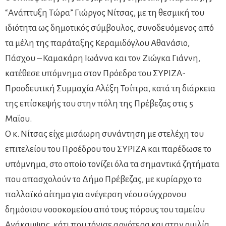
“Ανάπτυξη Τώρα” Γιώργος Νίτσας, με τη θεσμική του
ιδιότητα ως δημοτικός σύμβουλος, συνοδευόμενος από
τα μέλη της παράταξης Κεραμιδόγλου Αθανάσιο,
Πάσχου – Καμακάρη Ιωάννα και τον Ζιώγκα Γιάννη,
κατέθεσε υπόμνημα στον Πρόεδρο του ΣΥΡΙΖΑ-
Προοδευτική Συμμαχία Αλέξη Τσίπρα, κατά τη διάρκεια
της επίσκεψής του στην πόλη της Πρέβεζας στις 5
Μαΐου.
Ο κ. Νίτσας είχε μισάωρη συνάντηση με στελέχη του
επιτελείου του Προέδρου του ΣΥΡΙΖΑ και παρέδωσε το
υπόμνημα, στο οποίο τονίζει όλα τα σημαντικά ζητήματα
που απασχολούν το Δήμο Πρέβεζας, με κυρίαρχο το
παλλαϊκό αίτημα για ανέγερση νέου σύγχρονου
δημόσιου νοσοκομείου από τους πόρους του ταμείου
Ανάκαμψης, κάτι που τόνισε αργότερα και στην ομιλία