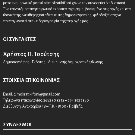
με το ενημερωτικό portal «dimokratikifoni.gr» να την συνοδεύει διαδικτυακά.
Ένα καινοτόμο πανηπειρωτικό εκδοτικό εγχείρημα, βασισμένο στις αρχές και στα
ιδανικά της ελεύθερης και αδέσμευτης δημοσιογραφίας, φιλοδοξώντας να
πρωταγωνιστεί στην ειδησιογραφία της περιοχής μας.
ΟΙ ΣΥΝΤΆΚΤΕΣ
Χρήστος Π. Τσούτσης
Δημοσιογράφος - Εκδότης - Διευθυντής Δημοκρατικής Φωνής
ΣΤΟΙΧΕΊΑ ΕΠΙΚΟΙΝΩΝΊΑΣ
Email:
dimokratikifoni@gmail.com
Τηλέφωνα επικοινωνίας: 2682 30 32 15 – 694 392 7380
Διεύθυνση: Ανακτορίου 48 – Τ.Κ. 48100 - Πρέβεζα
ΣΎΝΔΕΣΜΟΙ